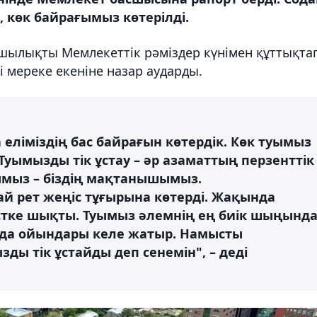
 көк байрағымыз көтерілді.
ылықты Мемлекеттік рәміздер күнімен құттықтап
лі мереке екеніне назар аударды.
 еліміздің бас байрағын көтердік. Көк туымыз
Туымызды тік ұстау – әр азаматтың перзенттік
ғымыз – біздің мақтанышымыз.
 рет жеңіс тұғырына көтерді. Жақында
стке шықты. Туымыз әлемнің ең биік шыңынд
ада ойындары келе жатыр. Намысты
ды тік ұстайды деп сенемін", – деді