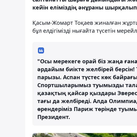
кейін еліміздің әнұраны шырқалып,
Қасым-Жомарт Тоқаев жиналған жұртш
бұл елдігімізді нығайта түсетін мерей
"Осы мерекеге орай біз жаңа ғана
әрдайым биікте желбірей берсін! 
парызы. Аспан түстес көк байра
Спортшыларымыз туымызды талай
қазақтың қайсар қыздары Эвере
тағы да желбіреді. Алда Олимпи
өрендеріміз Париж төрінде туымыз
Президент.