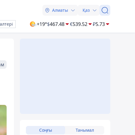
Алматы
Қаз
+19°
$
467.48
€
539.52
₽
5.73
алтері
ам
Соңғы
Танымал