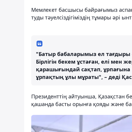
Мемлекет басшысы байрағымыз аспанд
туды тәуелсіздігіміздің тұмары әрі 
"Батыр бабаларымыз ел тағдыры с
Бірлігін бекем ұстаған, елі мен ж
қарашығындай сақтап, ұрпағына м
ұрпақтың ұлы мұраты", – деді Қа
Президенттің айтуынша, Қазақстан бей
қашанда басты орынға қояды және ба