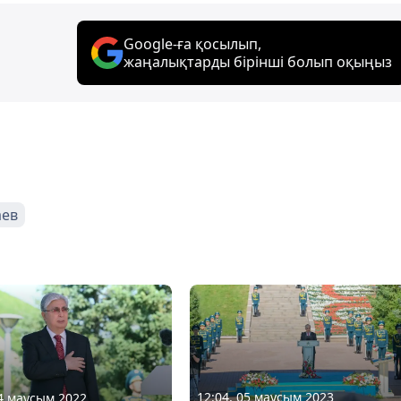
Google-ға қосылып,
жаңалықтарды бірінші болып оқыңыз
аев
12:04, 05 маусым 2023
04 маусым 2022