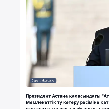
Сурет: akorda.kz
Президент Астана қаласындағы "А
Мемлекеттік ту көтеру рәсіміне қ
салтанатты шараға дайындығы жөн