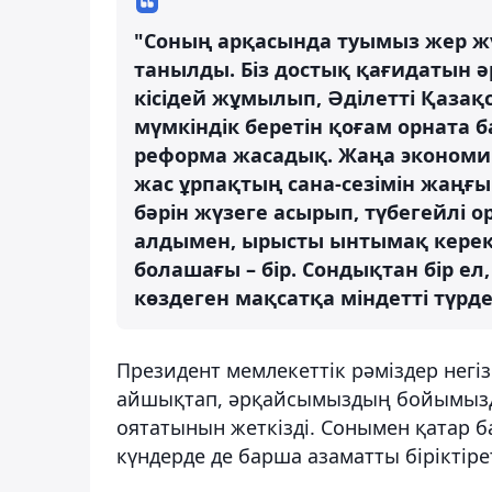
"Соның арқасында туымыз жер жүз
танылды. Біз достық қағидатын әр
кісідей жұмылып, Әділетті Қаза
мүмкіндік беретін қоғам орната 
реформа жасадық. Жаңа эконом
жас ұрпақтың сана-сезімін жаңғы
бәрін жүзеге асырып, түбегейлі о
алдымен, ырысты ынтымақ керек.
болашағы – бір. Сондықтан бір ел, 
көздеген мақсатқа міндетті түрде
Президент мемлекеттік рәміздер нег
айшықтап, әрқайсымыздың бойымызда
оятатынын жеткізді. Сонымен қатар ба
күндерде де барша азаматты біріктіре