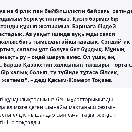
іне бірлік пен бейбітшіліктің байрағы ретінд
дайым берік ұстанамыз. Қазір бәріміз бір
қстанды құрып жатырмыз. Баршаға бірдей
бастадық. Аз уақыт ішінде ауқымды саяси
икалық бағытымызды айқындадық. Сондай-ақ
ртып, сапалы ұлт болуға бет бұрдық. Мұның
рнықтыру – оңай шаруа емес. Ол үшін, ең
 Барша Қазақстан халқының тағдыры – ортақ
бір халық болып, ту түбінде тұтаса білсек,
 жетеміз", – деді Қасым-Жомарт Тоқаев.
ізгі құндылықтарымыз бен мұраттарымызды
 елімізге деген шынайы мақтаныш сезімін
сты елдік нышандар сын сағатта да, жеңісті
тініне тоқталды.