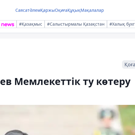
Саясат
Әлем
Қаржы
Оқиға
Құқық
Мақалалар
#Қазақмыс
#Салыстырмалы Қазақстан
#Халық бухг
Қоғ
в Мемлекеттік ту көтеру