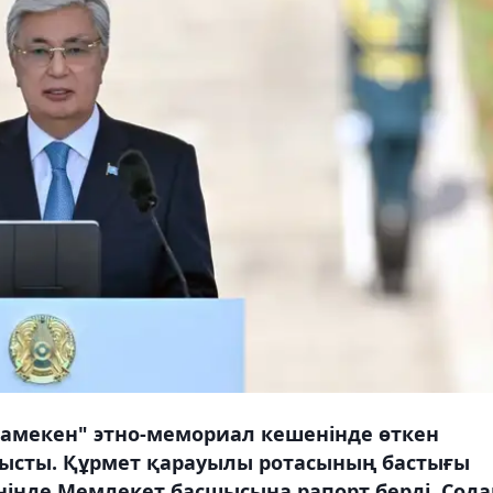
тамекен" этно-мемориал кешенінде өткен
атысты. Құрмет қарауылы ротасының бастығы
інде Мемлекет басшысына рапорт берді. Сода