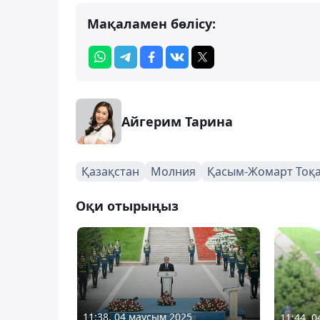
Мақаламен бөлісу:
Айгерим Тарина
Қазақстан
Молния
Қасым-Жомарт Тоқ
Оқи отырыңыз
11:38, 04 маусым 2025
11:44, 