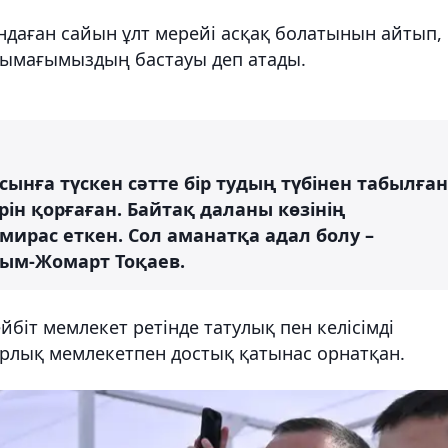
аған сайын ұлт мерейі асқақ болатынын айтып,
ынтымағымыздың бастауы деп атады.
ынға түскен сәтте бір тудың түбінен табылған
ерін қорғаған. Байтақ даланы көзінің
ирас еткен. Сол аманатқа адал болу –
сым-Жомарт Тоқаев.
біт мемлекет ретінде татулық пен келісімді
рлық мемлекетпен достық қатынас орнатқан.