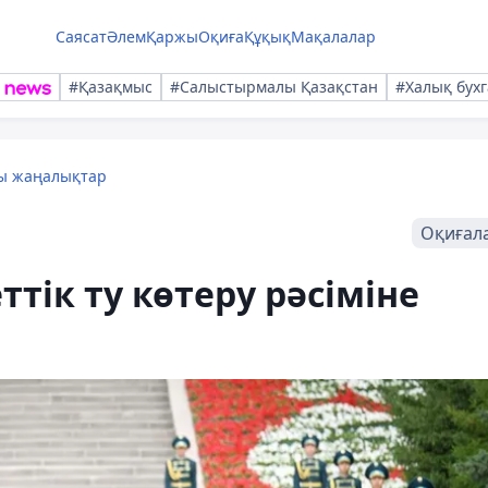
Саясат
Әлем
Қаржы
Оқиға
Құқық
Мақалалар
#Қазақмыс
#Салыстырмалы Қазақстан
#Халық бухг
лы жаңалықтар
Оқиғал
тік ту көтеру рәсіміне