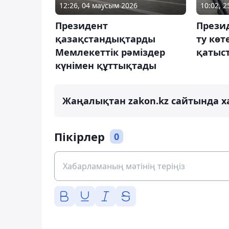
12:26, 04 маусым 2026
10:02, 2
Президент
Прези
қазақстандықтарды
ту көт
Мемлекеттік рәміздер
қатыс
күнімен құттықтады
Жаңалықтан zakon.kz сайтында х
Пікірлер
0