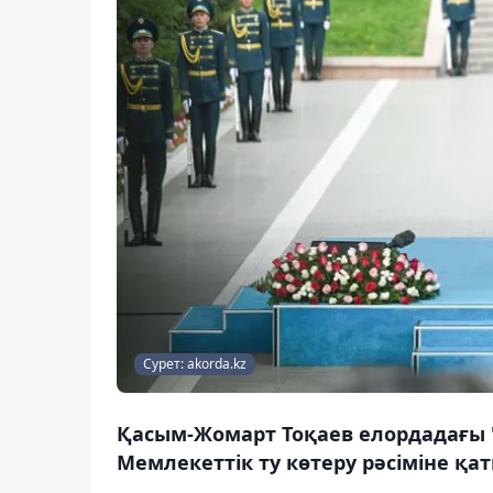
Сурет: akorda.kz
Қасым-Жомарт Тоқаев елордадағы 
Мемлекеттік ту көтеру рәсіміне қа