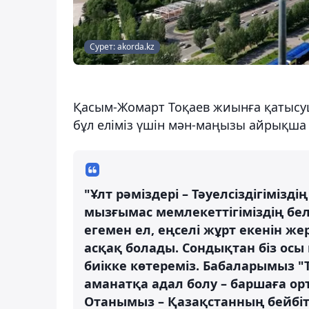
Сурет: akorda.kz
Қасым-Жомарт Тоқаев жиынға қатысуш
бұл еліміз үшін мән-маңызы айрықша 
"Ұлт рәміздері – Тәуелсіздігімізд
мызғымас мемлекеттігіміздің бе
егемен ел, еңселі жұрт екенін жер
асқақ болады. Сондықтан біз ос
биікке көтереміз. Бабаларымыз "
аманатқа адал болу – баршаға ор
Отанымыз – Қазақстанның бейбіт 