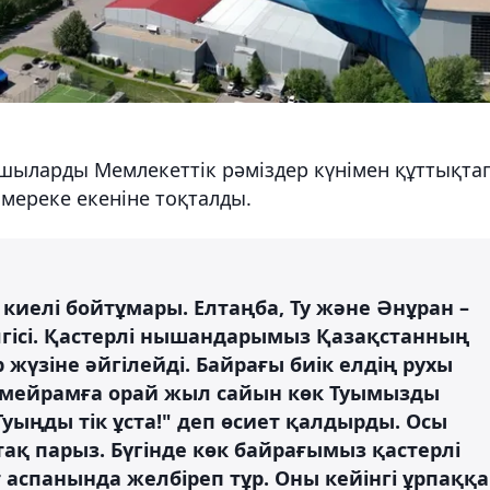
ыларды Мемлекеттік рәміздер күнімен құттықтап
мереке екеніне тоқталды.
ің киелі бойтұмары. Елтаңба, Ту және Әнұран –
лгісі. Қастерлі нышандарымыз Қазақстанның
 жүзіне әйгілейді. Байрағы биік елдің рухы
ы мейрамға орай жыл сайын көк Туымызды
Туыңды тік ұста!" деп өсиет қалдырды. Осы
тақ парыз. Бүгінде көк байрағымыз қастерлі
аспанында желбіреп тұр. Оны кейінгі ұрпаққа