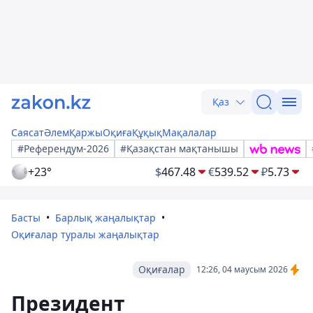
Қаз
Саясат
Әлем
Қаржы
Оқиға
Құқық
Мақалалар
#Референдум-2026
#Қазақстан мақтанышы
+23°
$
467.48
€
539.52
₽
5.73
Басты
Барлық жаңалықтар
Оқиғалар туралы жаңалықтар
Оқиғалар
12:26, 04 маусым 2026
Президент