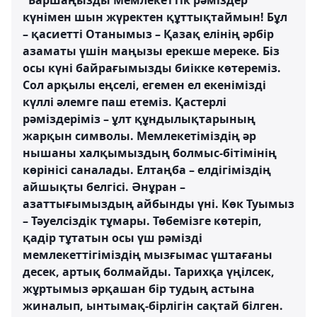
"Баршаңызды Мемлекеттік рәміздер
күнімен шын жүректен құттықтаймын! Бұл
– қасиетті Отанымыз – Қазақ елінің әрбір
азаматы үшін маңызы ерекше мереке. Біз
осы күні байрағымызды биікке көтереміз.
Сол арқылы еңселі, егемен ел екенімізді
күллі әлемге паш етеміз. Қастерлі
рәміздеріміз – ұлт құндылықтарының
жарқын символы. Мемлекетіміздің әр
нышаны халқымыздың болмыс-бітімінің
көрінісі саналады. Елтаңба – елдігіміздің
айшықты белгісі. Әнұран –
азаттығымыздың айбынды үні. Көк Туымыз
– Тәуелсіздік тұмары. Төбемізге көтеріп,
қадір тұтатын осы үш рәмізді
мемлекеттігіміздің мызғымас үштағаны
десек, артық болмайды. Тарихқа үңілсек,
жұртымыз әрқашан бір тудың астына
жиналып, ынтымақ-бірлігін сақтай білген.