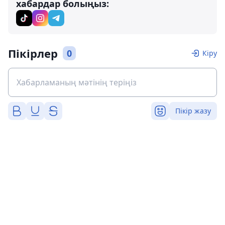
хабардар болыңыз:
Пікірлер
0
Кіру
Пікір жазу