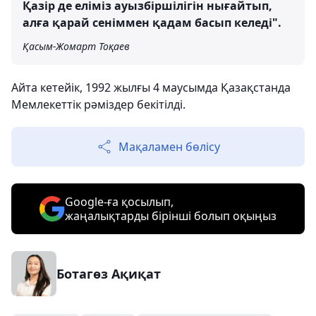
Қазір де еліміз ауызбіршілігін нығайтып,
алға қарай сеніммен қадам басып келеді".
Қасым-Жомарт Тоқаев
Айта кетейік, 1992 жылғы 4 маусымда Қазақстанда
Мемлекеттік рәміздер бекітілді.
Мақаламен бөлісу
Google-ға қосылып,
жаңалықтарды бірінші болып оқыңыз
Ботагөз Ақиқат