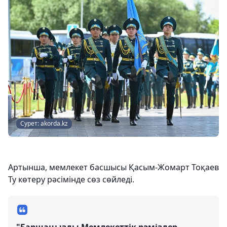
Сурет: akorda.kz
Артынша, мемлекет басшысы Қасым-Жомарт Тоқаев
Ту көтеру рәсімінде сөз сөйледі.