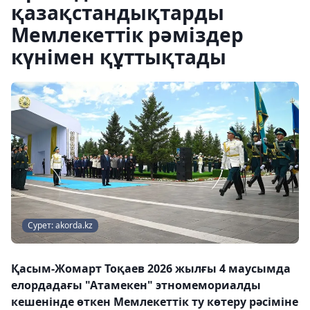
қазақстандықтарды
Мемлекеттік рәміздер
күнімен құттықтады
Сурет: akorda.kz
Қасым-Жомарт Тоқаев 2026 жылғы 4 маусымда
елордадағы "Атамекен" этномемориалды
кешенінде өткен Мемлекеттік ту көтеру рәсіміне