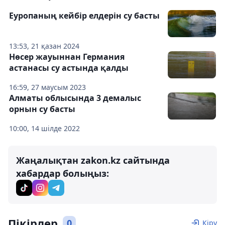
Еуропаның кейбір елдерін су басты
13:53, 21 қазан 2024
Нөсер жауыннан Германия
астанасы су астында қалды
16:59, 27 маусым 2023
Алматы облысында 3 демалыс
орнын су басты
10:00, 14 шілде 2022
Жаңалықтан zakon.kz сайтында
хабардар болыңыз:
Пікірлер
0
Кіру