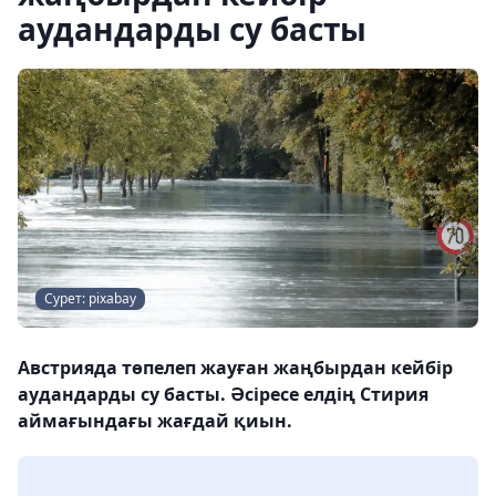
аудандарды су басты
Сурет: pixabay
Австрияда төпелеп жауған жаңбырдан кейбір
аудандарды су басты. Әсіресе елдің Стирия
аймағындағы жағдай қиын.