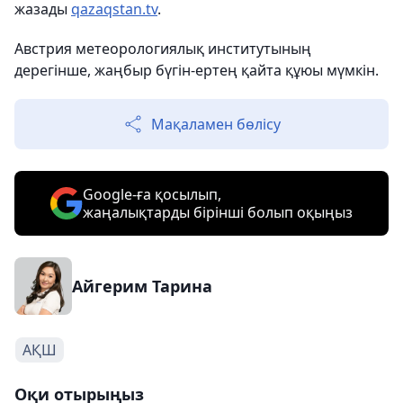
жазады
qazaqstan.tv
.
Австрия метеорологиялық институтының
дерегінше, жаңбыр бүгін-ертең қайта құюы мүмкін.
Мақаламен бөлісу
Google-ға қосылып,
жаңалықтарды бірінші болып оқыңыз
Айгерим Тарина
АҚШ
Оқи отырыңыз