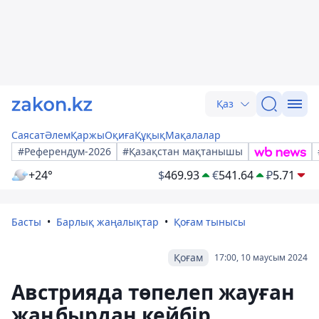
Қаз
Саясат
Әлем
Қаржы
Оқиға
Құқық
Мақалалар
#Референдум-2026
#Қазақстан мақтанышы
+24°
$
469.93
€
541.64
₽
5.71
Басты
Барлық жаңалықтар
Қоғам тынысы
Қоғам
17:00, 10 маусым 2024
Австрияда төпелеп жауған
жаңбырдан кейбір