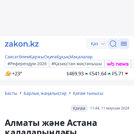
Қаз
Саясат
Әлем
Қаржы
Оқиға
Құқық
Мақалалар
#Референдум-2026
#Қазақстан мақтанышы
+23°
$
469.93
€
541.64
₽
5.71
Басты
Барлық жаңалықтар
Қоғам тынысы
Қоғам
11:44, 11 маусым 2024
Алматы және Астана
қалаларындағы