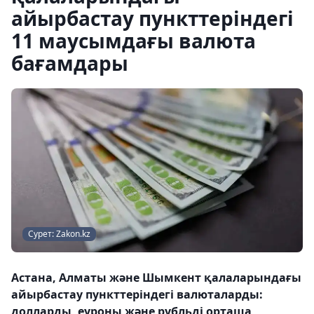
айырбастау пункттеріндегі
11 маусымдағы валюта
бағамдары
Сурет: Zakon.kz
Астана, Алматы және Шымкент қалаларындағы
айырбастау пункттеріндегі валюталарды:
долларды, еуроны және рубльді орташа