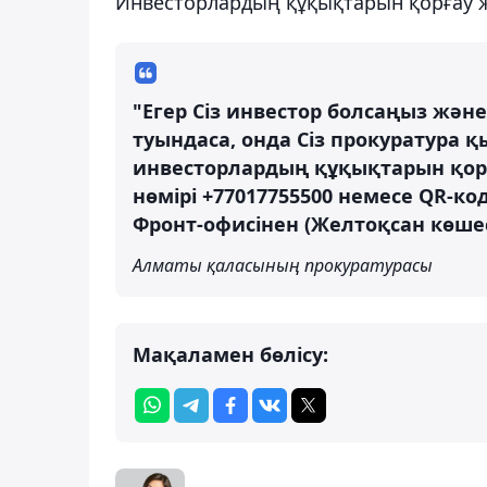
Инвесторлардың құқықтарын қорғау 
"Егер Сіз инвестор болсаңыз жән
туындаса, онда Сіз прокуратура 
инвесторлардың құқықтарын қорғ
нөмірі +77017755500 немесе QR-к
Фронт-офисінен (Желтоқсан көшес
Алматы қаласының прокуратурасы
Мақаламен бөлісу: