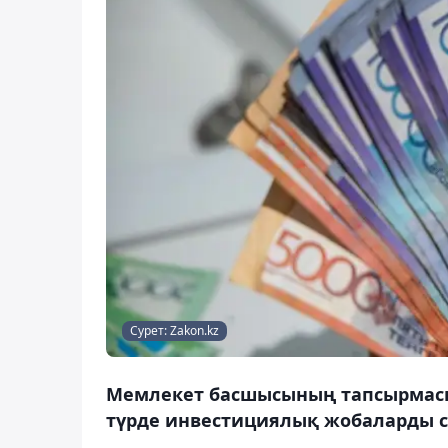
Сурет: Zakon.kz
Мемлекет басшысының тапсырмасы
түрде инвестициялық жобаларды с