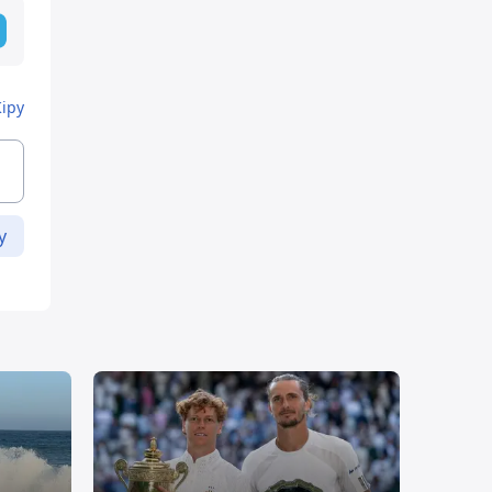
Кіру
у