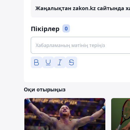
Жаңалықтан zakon.kz сайтында х
Пікірлер
0
Оқи отырыңыз