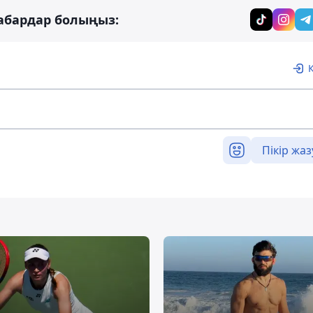
абардар болыңыз:
Пікір жаз