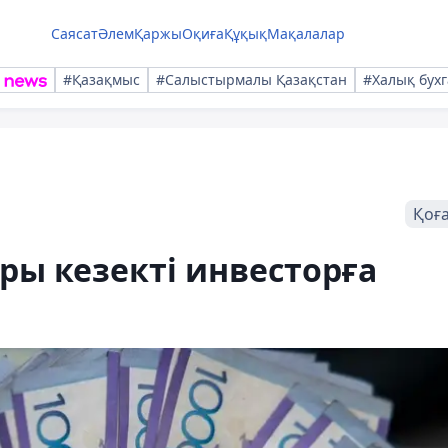
Саясат
Әлем
Қаржы
Оқиға
Құқық
Мақалалар
#Қазақмыс
#Салыстырмалы Қазақстан
#Халық бухг
Қоғ
ы кезекті инвесторға