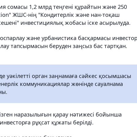
я сомасы 1,2 млрд теңгені құрайтын және 250
tion" ЖШС-нің "Кондитерлік және нан-тоқаш
к кешені" инвестициялық жобасы іске асырылуда.
оспарлау және урбанистика басқармасы инвестор
ау тапсырмасын беруден заңсыз бас тартқан.
нде уәкілетті орган заңнамаға сәйкес қосымшасы
енерлік коммуникациялар жөнінде сауалнама
ны.
ізген наразылығын қарау нәтижесі бойынша
инвесторға рұқсат құжаты берілді.