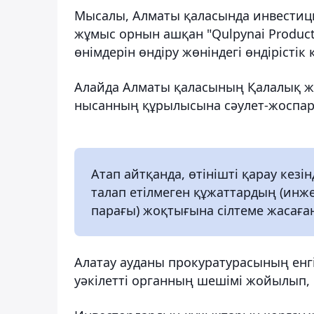
Мысалы, Алматы қаласында инвестици
жұмыс орнын ашқан "Qulpynai Produc
өнімдерін өндіру жөніндегі өндірісті
Алайда Алматы қаласының Қалалық ж
нысанның құрылысына сәулет-жоспарл
Атап айтқанда, өтінішті қарау кезі
талап етілмеген құжаттардың (инж
парағы) жоқтығына сілтеме жасаға
Алатау ауданы прокуратурасының енг
уәкілетті органның шешімі жойылып, 