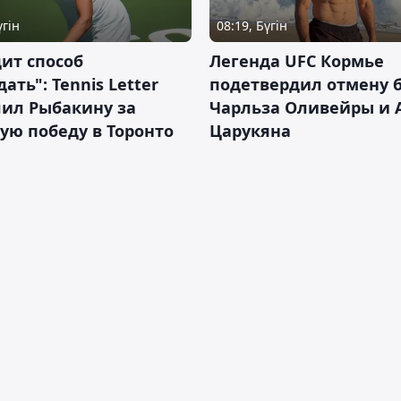
үгін
08:19, Бүгін
ит способ
Легенда UFC Кормье
ать": Tennis Letter
подетвердил отмену 
лил Рыбакину за
Чарльза Оливейры и 
ую победу в Торонто
Царукяна