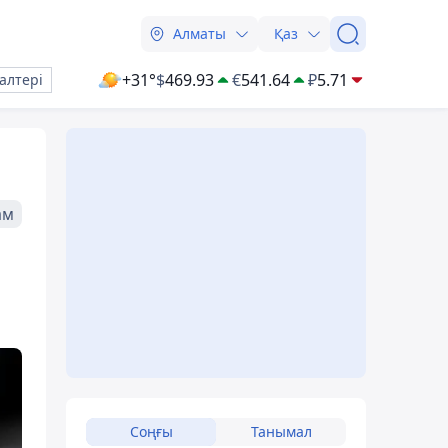
Алматы
Қаз
+31°
$
469.93
€
541.64
₽
5.71
алтері
ам
Соңғы
Танымал