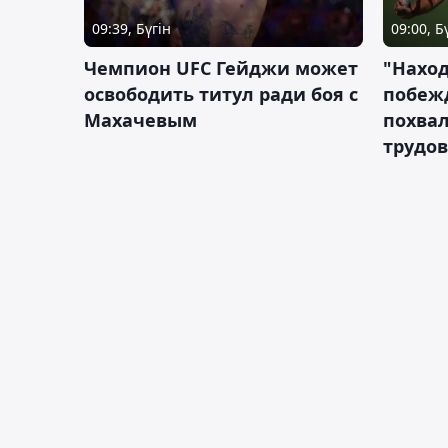
09:39, Бүгін
09:00, Б
Чемпион UFC Гейджи может
"Наход
освободить титул ради боя с
побежд
Махачевым
похва
трудов