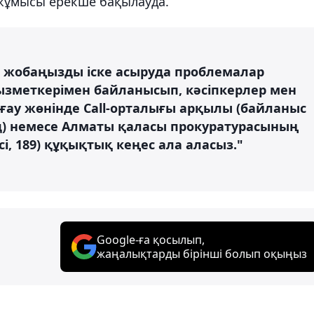
жұмысы ерекше бақылауда.
е жобаңызды іске асыруда проблемалар
қызметкерімен байланысып, кәсіпкерлер мен
ау жөнінде Call-орталығы арқылы (байланыс
од) немесе Алматы қаласы прокуратурасының
і, 189) құқықтық кеңес ала аласыз."
Google-ға қосылып,
жаңалықтарды бірінші болып оқыңыз