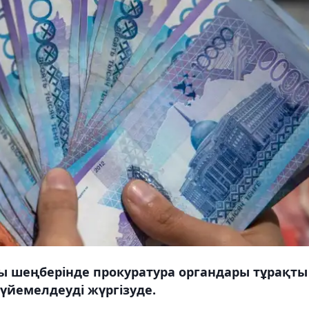
 шеңберінде прокуратура органдары тұрақты
үйемелдеуді жүргізуде.