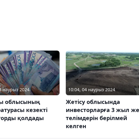
18 наурыз 2024
10:04, 04 наурыз 2024
ы облысының
Жетісу облысында
атурасы кезекті
инвесторларға 3 жыл ж
торды қолдады
телімдерін берілмей
келген