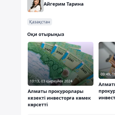
Айгерим Тарина
Қазақстан
Оқи отырыңыз
09:49, 
10:13, 03 қыркүйек 2024
Алмат
прокур
Алматы прокурорлары
инвес
кезекті инвесторға көмек
көрсетті