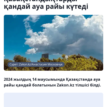
қандай ауа райы күтеді
Сурет: Zakon.kz/Анастасия Московчук
2024 жылдың 14 маусымында Қазақстанда ауа
райы қандай болатынын Zakon.kz тілшісі білді.