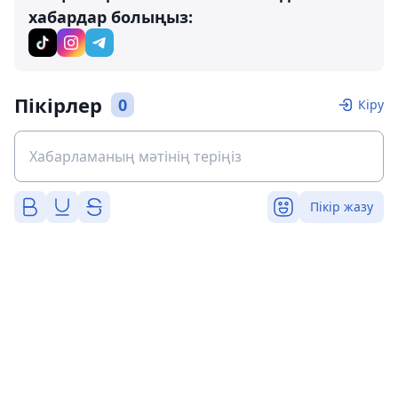
хабардар болыңыз:
Пікірлер
0
Кіру
Пікір жазу