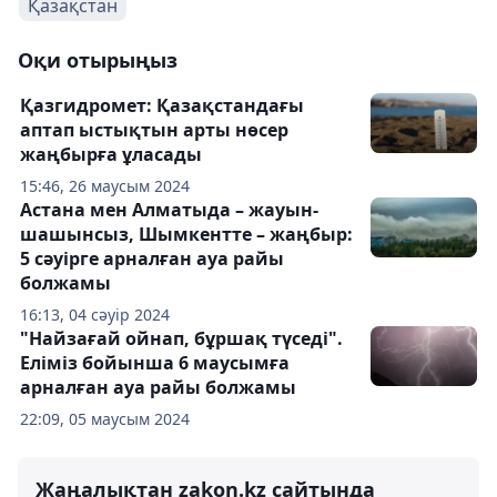
Қазақстан
Оқи отырыңыз
Қазгидромет: Қазақстандағы
аптап ыстықтын арты нөсер
жаңбырға ұласады
15:46, 26 маусым 2024
Астана мен Алматыда – жауын-
шашынсыз, Шымкентте – жаңбыр:
5 сәуірге арналған ауа райы
болжамы
16:13, 04 сәуір 2024
"Найзағай ойнап, бұршақ түседі".
Еліміз бойынша 6 маусымға
арналған ауа райы болжамы
22:09, 05 маусым 2024
Жаңалықтан zakon.kz сайтында