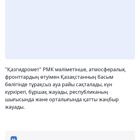
"Қазгидромет" РМК мәліметінше, атмосфералық
фронттардың өтуімен Қазақстанның басым
бөлігінде тұрақсыз ауа райы сақталады, күн
күркіреп, бұршақ жауады, республиканың
шығысында және орталығында қатты жаңбыр
жауады.