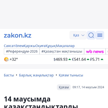
Қаз
Саясат
Әлем
Қаржы
Оқиға
Құқық
Мақалалар
#Референдум-2026
#Қазақстан мақтанышы
+32°
$
469.93
€
541.64
₽
5.71
Басты
Барлық жаңалықтар
Қоғам тынысы
Қоғам
09:17, 14 маусым 2024
14 маусымда
қазақстандықтарды