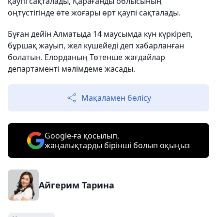
қаупі сақталады, Қарағанды ​​облысының
оңтүстігінде өте жоғары өрт қаупі сақталады.
Бұған дейін Алматыда 14 маусымда күн күркіреп,
бұршақ жауып, жел күшейеді деп хабарланған
болатын. Елорданың Төтенше жағдайлар
департаменті мәлімдеме жасады.
Мақаламен бөлісу
Google-ға қосылып,
жаңалықтарды бірінші болып оқыңыз
Айгерим Тарина