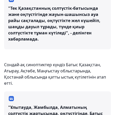
"Тек Қазақстанның солтүстік-батысында
және оңтүстігінде жауын-шашынсыз ауа
райы сақталады, оңтүстікте жел күшейіп,
шаңды дауыл тұрады, түнде қиыр
солтүстікте тұман күтіледі", - делінген
хабарламада.
Сондай-ақ синоптиктер күндіз Батыс Қазақстан,
Атырау, Ақтөбе, Маңғыстау облыстарында,
Қостанай облысында қатты ыстық күтілетінін атап
өтті.
"Ұлытауда, Жамбылда, Алматының
солтүстік жартысында, оңтүстігінде, Батыс