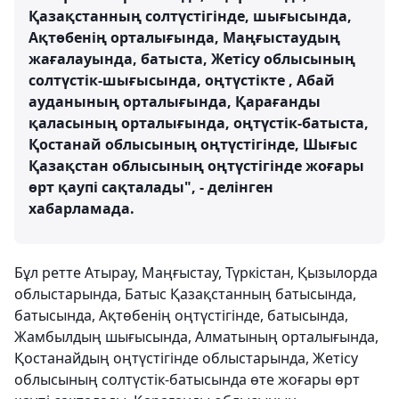
Қазақстанның солтүстігінде, шығысында,
Ақтөбенің орталығында, Маңғыстаудың
жағалауында, батыста, Жетісу облысының
солтүстік-шығысында, оңтүстікте , Абай
ауданының орталығында, Қарағанды ​​
қаласының орталығында, оңтүстік-батыста,
Қостанай облысының оңтүстігінде, Шығыс
Қазақстан облысының оңтүстігінде жоғары
өрт қаупі сақталады", - делінген
хабарламада.
Бұл ретте Атырау, Маңғыстау, Түркістан, Қызылорда
облыстарында, Батыс Қазақстанның батысында,
батысында, Ақтөбенің оңтүстігінде, батысында,
Жамбылдың шығысында, Алматының орталығында,
Қостанайдың оңтүстігінде облыстарында, Жетісу
облысының солтүстік-батысында өте жоғары өрт