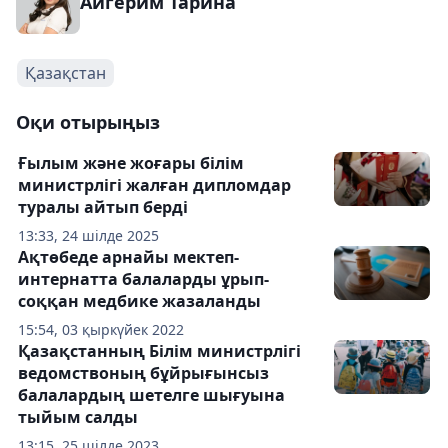
Айгерим Тарина
Қазақстан
Оқи отырыңыз
Ғылым және жоғары білім
министрлігі жалған дипломдар
туралы айтып берді
13:33, 24 шілде 2025
Ақтөбеде арнайы мектеп-
интернатта балаларды ұрып-
соққан медбике жазаланды
15:54, 03 қыркүйек 2022
Қазақстанның Білім министрлігі
ведомствоның бұйрығынсыз
балалардың шетелге шығуына
тыйым салды
13:15, 25 шілде 2023