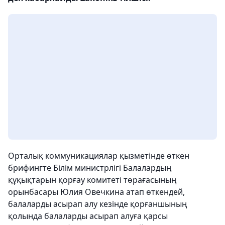
Орталық коммуникациялар қызметінде өткен
брифингте Білім министрлігі Балалардың
құқықтарын қорғау комитеті төрағасының
орынбасары Юлия Овечкина атап өткендей,
балаларды асырап алу кезінде қорғаншының
қолында балаларды асырап алуға қарсы