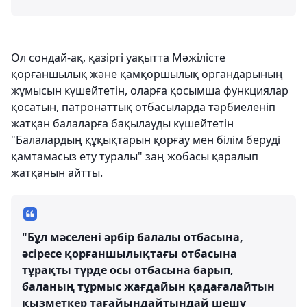
Ол сондай-ақ, қазіргі уақытта Мәжілісте
қорғаншылық және қамқоршылық органдарының
жұмысын күшейтетін, оларға қосымша функциялар
қосатын, патронаттық отбасыларда тәрбиеленіп
жатқан балаларға бақылауды күшейтетін
"Балалардың құқықтарын қорғау мен білім беруді
қамтамасыз ету туралы" заң жобасы қаралып
жатқанын айтты.
"Бұл мәселені әрбір балалы отбасына,
әсіресе қорғаншылықтағы отбасына
тұрақты түрде осы отбасына барып,
баланың тұрмыс жағдайын қадағалайтын
қызметкер тағайындайтындай шешу