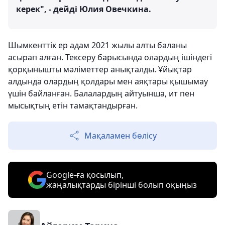
керек", - дейді Юлия Овечкина.
Шымкенттік ер адам 2021 жылы алты баланы
асырап алған. Тексеру барысында олардың ішіндегі
қорқынышты мәліметтер анықталды. Ұйықтар
алдында олардың қолдары мен аяқтары қышымау
үшін байланған. Балалардың айтуынша, ит пен
мысықтың етін тамақтандырған.
Мақаламен бөлісу
Google-ға қосылып,
жаңалықтарды бірінші болып оқыңыз