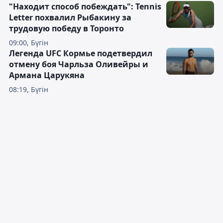
"Находит способ побеждать": Tennis
Letter похвалил Рыбакину за
трудовую победу в Торонто
09:00, Бүгін
Легенда UFC Кормье подетвердил
отмену боя Чарльза Оливейры и
Армана Царукяна
08:19, Бүгін