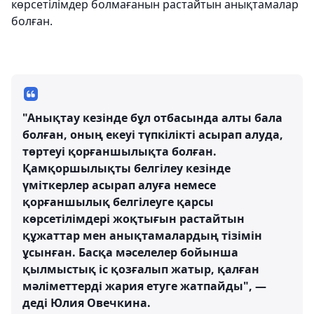
көрсетілімдер болмағанын растайтын анықтамалар
болған.
"Анықтау кезінде бұл отбасында алты бала
болған, оның екеуі түпкілікті асырап алуда,
төртеуі қорғаншылықта болған.
Қамқоршылықты белгілеу кезінде
үміткерлер асырап алуға немесе
қорғаншылық белгілеуге қарсы
көрсетілімдері жоқтығын растайтын
құжаттар мен анықтамалардың тізімін
ұсынған. Басқа мәселелер бойынша
қылмыстық іс қозғалып жатыр, қалған
мәліметтерді жария етуге жатпайды", —
деді Юлия Овечкина.