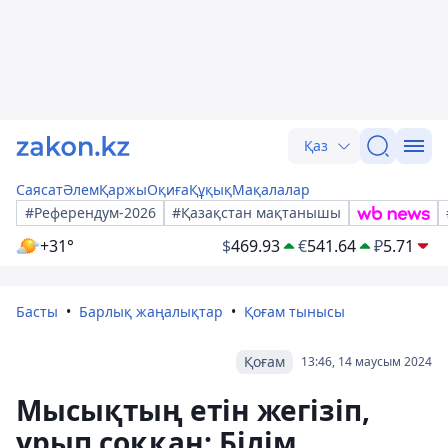
Қаз
Саясат
Әлем
Қаржы
Оқиға
Құқық
Мақалалар
#Референдум-2026
#Қазақстан мақтанышы
+31°
$
469.93
€
541.64
₽
5.71
Басты
Барлық жаңалықтар
Қоғам тынысы
Қоғам
13:46, 14 маусым 2024
Мысықтың етін жегізіп,
ұрып соққан: Білім