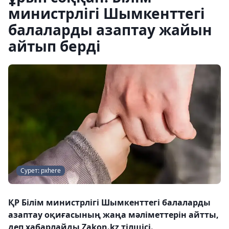
министрлігі Шымкенттегі
балаларды азаптау жайын
айтып берді
Сурет: pxhere
ҚР Білім министрлігі Шымкенттегі балаларды
азаптау оқиғасының жаңа мәліметтерін айтты,
деп хабарлайды Zakon.kz тілшісі.