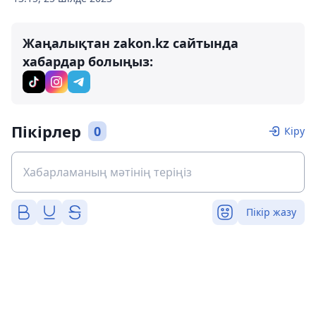
Жаңалықтан zakon.kz сайтында
хабардар болыңыз:
Пікірлер
0
Кіру
Пікір жазу