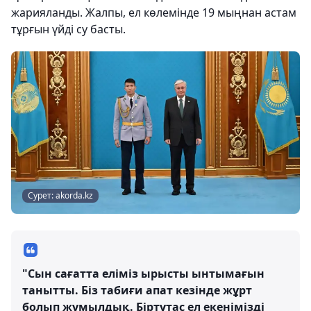
жарияланды. Жалпы, ел көлемінде 19 мыңнан астам
тұрғын үйді су басты.
Сурет: akorda.kz
"Сын сағатта еліміз ырысты ынтымағын
танытты. Біз табиғи апат кезінде жұрт
болып жұмылдық. Біртұтас ел екенімізді