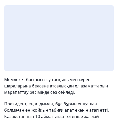
Мемлекет басшысы су тасқынымен күрес
шараларына белсене атсалысқан ел азаматтарын
марапаттау рәсімінде сөз сөйледі.
Президент, ең алдымен, бұл бұрын ешқашан
болмаған ең жойқын табиғи апат екенін атап өтті.
Қазақстанның 10 аймағында төтенше жағдай