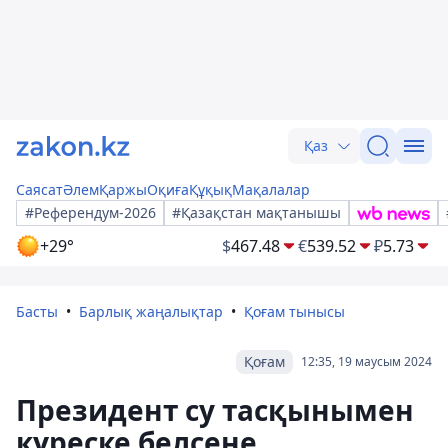
Қаз
Саясат
Әлем
Қаржы
Оқиға
Құқық
Мақалалар
#Референдум-2026
#Қазақстан мақтанышы
+29°
$
467.48
€
539.52
₽
5.73
Басты
Барлық жаңалықтар
Қоғам тынысы
Қоғам
12:35, 19 маусым 2024
Президент су тасқынымен
күреске белсене