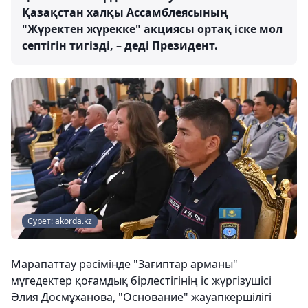
Қазақстан халқы Ассамблеясының
"Жүректен жүрекке" акциясы ортақ іске мол
септігін тигізді, – деді Президент.
Сурет: akorda.kz
Марапаттау рәсімінде "Зағиптар арманы"
мүгедектер қоғамдық бірлестігінің іс жүргізушісі
Әлия Досмұханова, "Основание" жауапкершілігі