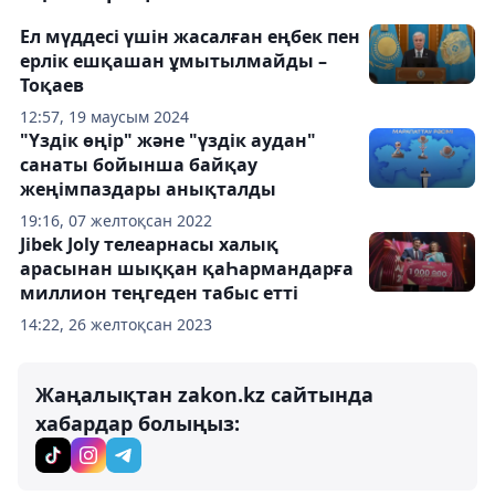
Ел мүддесі үшін жасалған еңбек пен
ерлік ешқашан ұмытылмайды –
Тоқаев
12:57, 19 маусым 2024
"Үздік өңір" және "үздік аудан"
санаты бойынша байқау
жеңімпаздары анықталды
19:16, 07 желтоқсан 2022
Jibek Joly телеарнасы халық
арасынан шыққан қаҺармандарға
миллион теңгеден табыс етті
14:22, 26 желтоқсан 2023
Жаңалықтан zakon.kz сайтында
хабардар болыңыз: