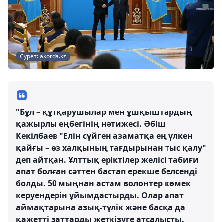
Сурет: akorda.kz
"Бұл – құтқарушылар мен ұшқыштардың
қажырлы еңбегінің нәтижесі. Әбіш
Кекілбаев "Елін сүйген азаматқа ең үлкен
қайғы – өз халқының тағдырынан тыс қалу"
деп айтқан. Ұлттық еріктілер желісі табиғи
апат болған сәттен бастап ерекше белсенді
болды. 50 мыңнан астам волонтер көмек
керуендерін ұйымдастырды. Олар апат
аймақтарына азық-түлік және басқа да
қажетті заттарды жеткізуге атсалысты.