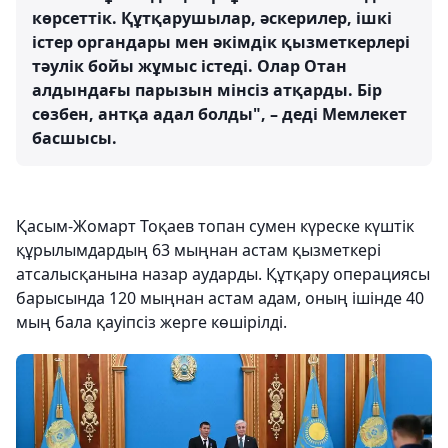
көрсеттік. Құтқарушылар, әскерилер, ішкі
істер органдары мен әкімдік қызметкерлері
тәулік бойы жұмыс істеді. Олар Отан
алдындағы парызын мінсіз атқарды. Бір
сөзбен, антқа адал болды", – деді Мемлекет
басшысы.
Қасым-Жомарт Тоқаев топан сумен күреске күштік
құрылымдардың 63 мыңнан астам қызметкері
атсалысқанына назар аударды. Құтқару операциясы
барысында 120 мыңнан астам адам, оның ішінде 40
мың бала қауіпсіз жерге көшірілді.