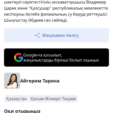
шектеулі серіктестігінің экскаваторшысы Владимир
Царик және "Қазсушар" республикалық мемлекеттік
кәсіпорны Ақтөбе филиалының су беруді реттеушісі
Шыңғыстау Әбдиев сөз сөйледі.
Мақаламен бөлісу
Google-ға қосылып,
жаңалықтарды бірінші болып оқыңыз
Айгерим Тарина
Қазақстан
Қасым-Жомарт Тоқаев
Оқи отырыңыз