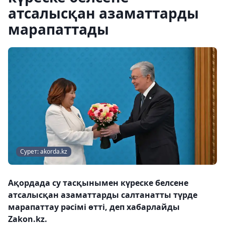
атсалысқан азаматтарды
марапаттады
Сурет: akorda.kz
Ақордада су тасқынымен күреске белсене
атсалысқан азаматтарды салтанатты түрде
марапаттау рәсімі өтті, деп хабарлайды
Zakon.kz.