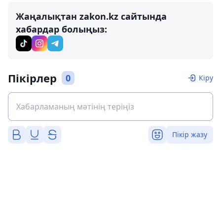
Жаңалықтан zakon.kz сайтында
хабардар болыңыз:
Пікірлер
0
Кіру
Пікір жазу