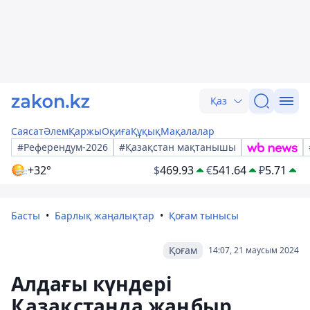
Қаз
Саясат
Әлем
Қаржы
Оқиға
Құқық
Мақалалар
#Референдум-2026
#Қазақстан мақтанышы
+32°
$
469.93
€
541.64
₽
5.71
Басты
Барлық жаңалықтар
Қоғам тынысы
Қоғам
14:07, 21 маусым 2024
Алдағы күндері
Қазақстанда жаңбыр