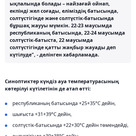
ықпалында болады – найзағай ойнап,
екпінді жел соғады, еліміздің батысында,
солтүстігінде және солтүстік-батысында
бұршақ жаууы мүмкін. 22-23 маусымда
республиканың батысында, 22-24 маусымда
солтүстік-батыста, 22 маусымда
солтүстігінде қатты жаңбыр жауады деп
күтілуде", - делінген хабарламада.
Синоптиктер күндіз ауа температурасының
көтерілуі күтілетінін де атап өтті:
республиканың батысында +25+35°С дейін,
шығыста +31+39°С дейін,
солтүстік-батысында +22+30°С дейін төмендейді,