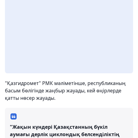
"Қазгидромет" РМК мәліметінше, республиканың
басым бөлігінде жаңбыр жауады, кей өңірлерде
қатты нөсер жауады.
"Жақын күндері Қазақстанның бүкіл
аумағы дерлік циклондық белсенділіктің