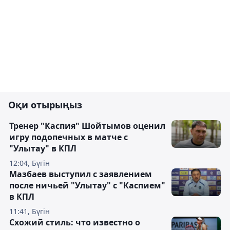
Оқи отырыңыз
Тренер "Каспия" Шойтымов оценил
игру подопечных в матче с
"Улытау" в КПЛ
12:04, Бүгін
Мазбаев выступил с заявлением
после ничьей "Улытау" с "Каспием"
в КПЛ
11:41, Бүгін
Схожий стиль: что известно о