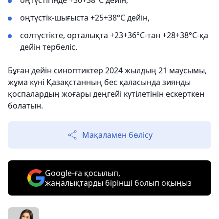
оңтүстігінде +30+38°С дейін,
оңтүстік-шығыста +25+38°С дейін,
солтүстікте, орталықта +23+36°С-тан +28+38°С-қа
дейін тербеліс.
Бұған дейін синоптиктер 2024 жылдың 21 маусымы,
жұма күні Қазақстанның бес қаласында зиянды
қоспалардың жоғары деңгейі күтілетінін ескерткен
болатын.
Мақаламен бөлісу
Google-ға қосылып,
жаңалықтарды бірінші болып оқыңыз