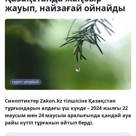
жауып, найзағай ойнайды
сурет: unsplash
Синоптиктер Zakon.kz тілшісіне Қазақстан
тұрғындарын алдағы үш күнде – 2024 жылғы 22
маусым мен 24 маусым аралығында қандай ауа
райы күтіп тұрғанын айтып берді.