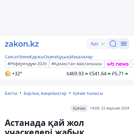
Қаз
Саясат
Әлем
Қаржы
Оқиға
Құқық
Мақалалар
#Референдум-2026
#Қазақстан мақтанышы
+32°
$
469.93
€
541.64
₽
5.71
Басты
Барлық жаңалықтар
Қоғам тынысы
Қоғам
14:09, 22 маусым 2024
Астанада қай жол
учаскелері жабық