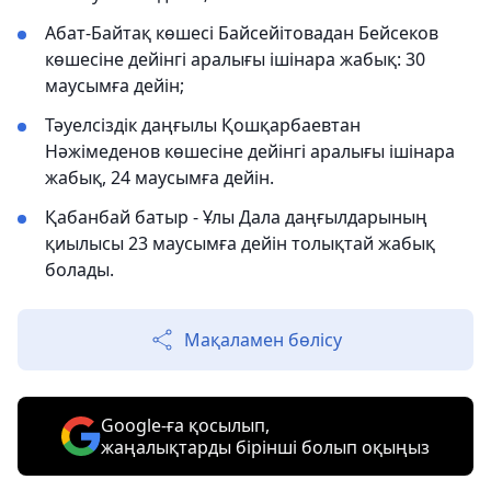
Абат-Байтақ көшесі Байсейітовадан Бейсеков
көшесіне дейінгі аралығы ішінара жабық: 30
маусымға дейін;
Тәуелсіздік даңғылы Қошқарбаевтан
Нәжімеденов көшесіне дейінгі аралығы ішінара
жабық, 24 маусымға дейін.
Қабанбай батыр - Ұлы Дала даңғылдарының
қиылысы 23 маусымға дейін толықтай жабық
болады.
Мақаламен бөлісу
Google-ға қосылып,
жаңалықтарды бірінші болып оқыңыз