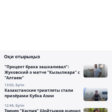
Оқи отырыңыз
"Процент брака зашкаливал":
Жуковский о матче "Кызылжара" с
"Алтаем"
13:03, Бүгін
Казахстанские триатлеты стали
призёрами Кубка Азии
12:44, Бүгін
Тренер "Каспия" Шойтымов оценил