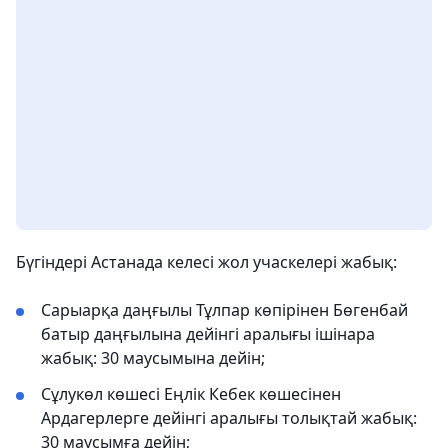
Бүгіндері Астанада келесі жол учаскелері жабық:
Сарыарқа даңғылы Тұлпар көпірінен Бөгенбай
батыр даңғылына дейінгі аралығы ішінара
жабық: 30 маусымына дейін;
Сұлукөл көшесі Еңлік Кебек көшесінен
Ардагерлерге дейінгі аралығы толықтай жабық:
30 маусымға дейін;