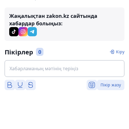
Жаңалықтан zakon.kz сайтында
хабардар болыңыз:
Пікірлер
0
Кіру
Пікір жазу