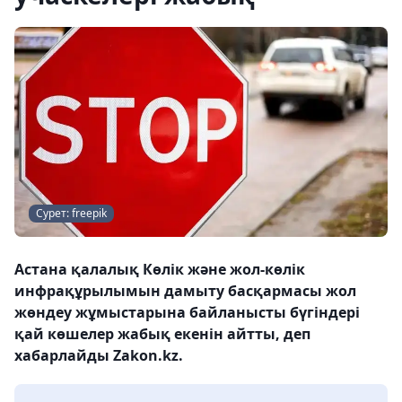
Сурет: freepik
Астана қалалық Көлік және жол-көлік
инфрақұрылымын дамыту басқармасы жол
жөндеу жұмыстарына байланысты бүгіндері
қай көшелер жабық екенін айтты, деп
хабарлайды Zakon.kz.