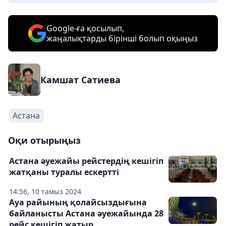
Google-ға қосылып,
жаңалықтарды бірінші болып оқыңыз
Камшат Сатиева
Астана
Оқи отырыңыз
Астана әуежайы рейстердің кешігіп
жатқаны туралы ескертті
14:56, 10 тамыз 2024
Ауа райының қолайсыздығына
байланысты Астана әуежайында 28
рейс кешігіп жатыр