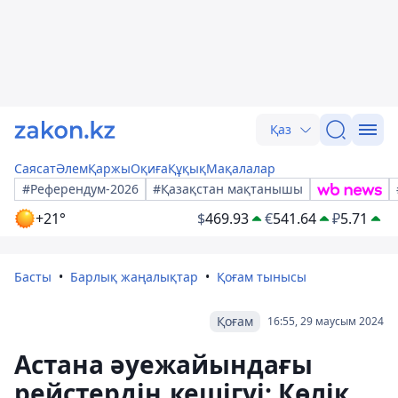
Қаз
Саясат
Әлем
Қаржы
Оқиға
Құқық
Мақалалар
#Референдум-2026
#Қазақстан мақтанышы
+21°
$
469.93
€
541.64
₽
5.71
Басты
Барлық жаңалықтар
Қоғам тынысы
Қоғам
16:55, 29 маусым 2024
Астана әуежайындағы
рейстердің кешігуі: Көлік