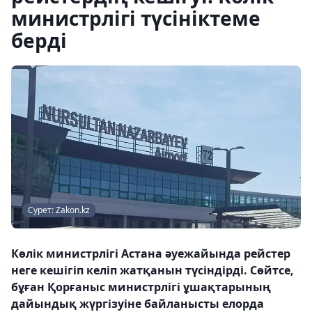
министрлігі түсініктеме
берді
Сурет: Zakon.kz
Көлік министрлігі Астана әуежайында рейстер
неге кешігіп келіп жатқанын түсіндірді. Сөйтсе,
бұған Қорғаныс министрлігі ұшақтарының
дайындық жүргізуіне байланысты елорда