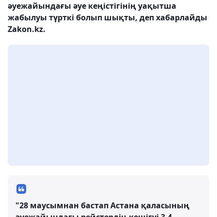
әуежайындағы әуе кеңістігінің уақытша
жабылуы түрткі болып шықты, деп хабарлайды
Zakon.kz.
"28 маусымнан бастап Астана қаласының