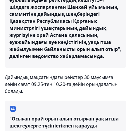
әуежайындағы рейстердің кешігуі 3-4
шілдеге жоспарланған Шанхай ұйымының
саммитіне дайындық шеңберіндегі
Қазақстан Республикасы Қорғаныс
министрлігі ұшақтарының дайындық
жүргізуіне орай Астана қаласының
әуежайындағы әуе кеңістігінің уақытша
жабылуымен байланысты орын алып отыр",
делінген ведомство хабарламасында.
Дайындық мақсатындағы рейстер 30 маусымға
дейін сағат 09.25-тен 10.20-ға дейін орындалатын
болады.
"Осыған орай орын алып отырған уақытша
шектеулерге түсіністікпен қарауды