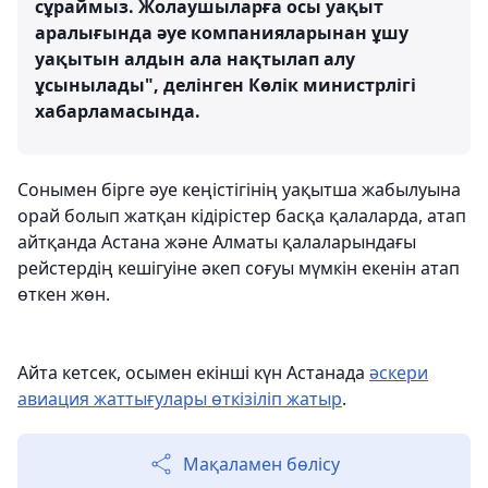
сұраймыз. Жолаушыларға осы уақыт
аралығында әуе компанияларынан ұшу
уақытын алдын ала нақтылап алу
ұсынылады", делінген Көлік министрлігі
хабарламасында.
Сонымен бірге әуе кеңістігінің уақытша жабылуына
орай болып жатқан кідірістер басқа қалаларда, атап
айтқанда Астана және Алматы қалаларындағы
рейстердің кешігуіне әкеп соғуы мүмкін екенін атап
өткен жөн.
Айта кетсек, осымен екінші күн Астанада
әскери
авиация жаттығулары өткізіліп жатыр
.
Мақаламен бөлісу