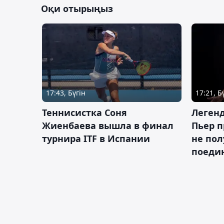
Оқи отырыңыз
17:43, Бүгін
17:21, Б
Теннисистка Соня
Леген
Жиенбаева вышла в финал
Пьер п
турнира ITF в Испании
не пол
поеди