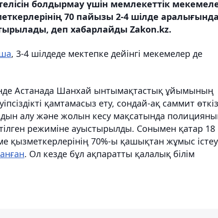
телісін болдырмау үшін мемлекеттік мекемел
еткерлерінің 70 пайызы 2-4 шілде аралығынд
рылады, деп хабарлайды Zakon.kz.
нша
, 3-4 шілдеде мектепке дейінгі мекемелер де
сінде Астанада Шанхай ынтымақтастық ұйымының
уіпсіздікті қамтамасыз ету, сондай-ақ саммит өткі
лдын алу және жолын кесу мақсатында полицияны
тілген режиміне ауыстырылды. Сонымен қатар 18
ме қызметкерлерінің 70%-ы қашықтан жұмыс істеу
ланған
. Ол кезде бұл ақпаратты қалалық білім