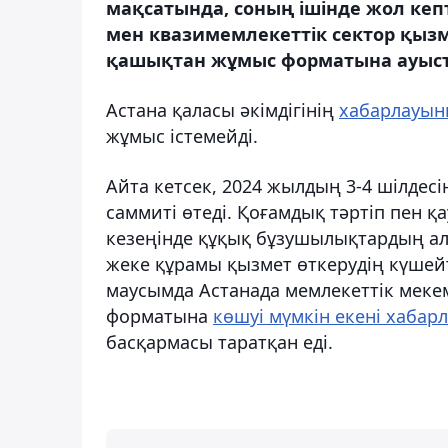
мақсатында, соның ішінде жол кеп
мен квазимемлекеттік сектор қызм
қашықтан жұмыс форматына ауысты
Астана қаласы әкімдігінің
хабарлауы
жұмыс істемейді.
Айта кетсек, 2024 жылдың 3-4 шілде
саммиті өтеді. Қоғамдық тәртіп пен қа
кезеңінде құқық бұзушылықтардың а
жеке құрамы қызмет өткерудің күшей
маусымда Астанада мемлекеттік меке
форматына
көшуі мүмкін екені хабар
басқармасы таратқан еді.