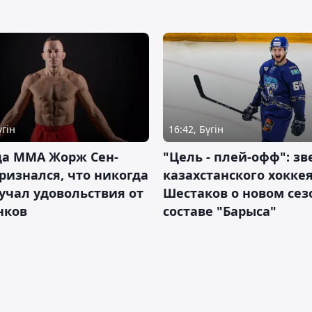
үгін
16:42, Бүгін
да ММА Жорж Сен-
"Цель - плей-офф": зв
ризнался, что никогда
казахстанского хокке
учал удовольствия от
Шестаков о новом сез
нков
составе "Барыса"