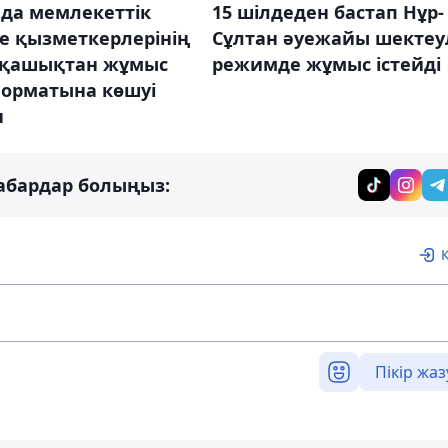
ада мемлекеттік
15 шілдеден бастап Нұр-
е қызметкерлерінің
Сұлтан әуежайы шектеу
 қашықтан жұмыс
режимде жұмыс істейді
форматына көшуі
н
абардар болыңыз:
Пікір жаз