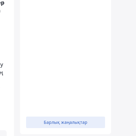
ер
а
зу
ң
Барлық жаңалықтар