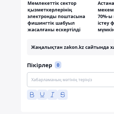
Мемлекеттік сектор
Астан
қызметкерлерінің
мекем
электронды поштасына
70%-ы
фишингтік шабуыл
істеу 
жасалғаны ескертілді
мүмкі
Жаңалықтан zakon.kz сайтында х
Пікірлер
0