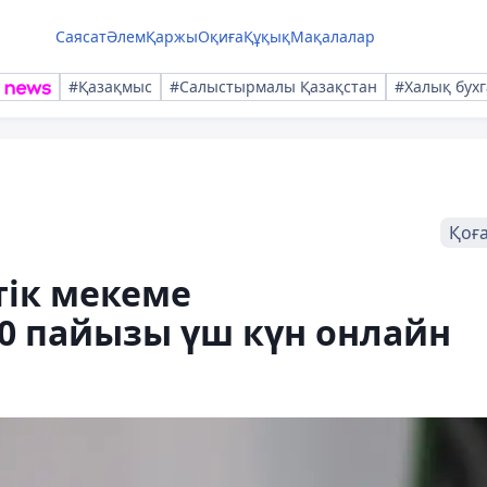
Саясат
Әлем
Қаржы
Оқиға
Құқық
Мақалалар
#Қазақмыс
#Салыстырмалы Қазақстан
#Халық бухг
Қоғ
тік мекеме
0 пайызы үш күн онлайн