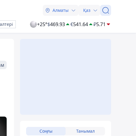
Алматы
Қаз
+25°
$
469.93
€
541.64
₽
5.71
алтері
ам
Соңғы
Танымал