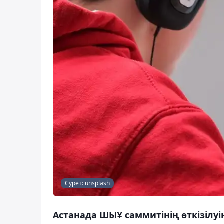
Сурет: unsplash
Астанада ШЫҰ саммитінің өткізілу