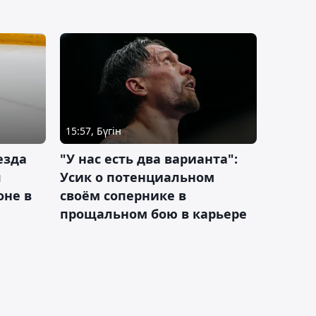
15:57, Бүгін
езда
"У нас есть два варианта":
я
Усик о потенциальном
оне в
своём сопернике в
прощальном бою в карьере