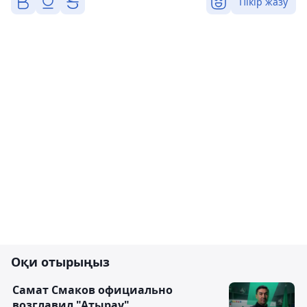
Пікір жазу
Оқи отырыңыз
Самат Смаков официально
возглавил "Атырау"