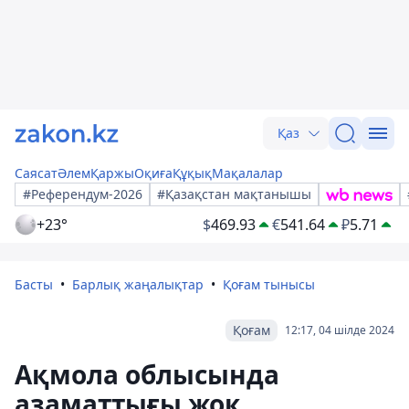
Қаз
Саясат
Әлем
Қаржы
Оқиға
Құқық
Мақалалар
#Референдум-2026
#Қазақстан мақтанышы
+23°
$
469.93
€
541.64
₽
5.71
Басты
Барлық жаңалықтар
Қоғам тынысы
Қоғам
12:17, 04 шілде 2024
Ақмола облысында
азаматтығы жоқ