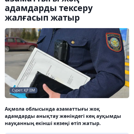
адамдарды тексеру
жалғасып жатыр
Сурет: ҚР ІІМ
Ақмола облысында азаматтығы жоқ
адамдарды анықтау жөніндегі кең ауқымды
науқанның екінші кезеңі өтіп жатыр.