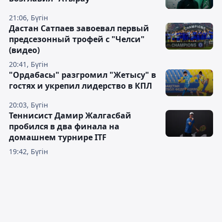
21:06, Бүгін
Дастан Сатпаев завоевал первый
предсезонный трофей с "Челси"
(видео)
20:41, Бүгін
"Ордабасы" разгромил "Жетысу" в
гостях и укрепил лидерство в КПЛ
20:03, Бүгін
Теннисист Дамир Жалгасбай
пробился в два финала на
домашнем турнире ITF
19:42, Бүгін