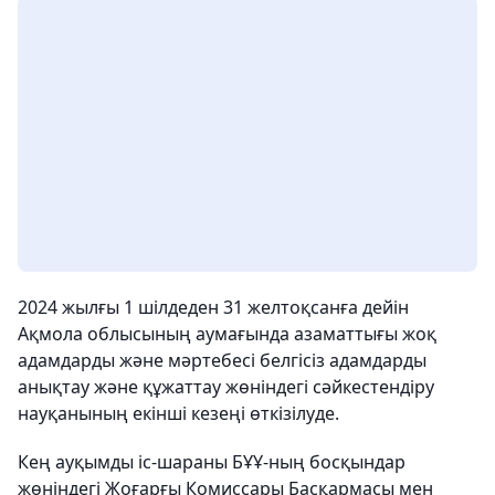
2024 жылғы 1 шілдеден 31 желтоқсанға дейін
Ақмола облысының аумағында азаматтығы жоқ
адамдарды және мәртебесі белгісіз адамдарды
анықтау және құжаттау жөніндегі сәйкестендіру
науқанының екінші кезеңі өткізілуде.
Кең ауқымды іс-шараны БҰҰ-ның босқындар
жөніндегі Жоғарғы Комиссары Басқармасы мен