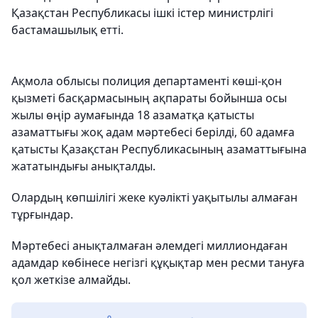
Қазақстан Республикасы ішкі істер министрлігі
бастамашылық етті.
Ақмола облысы полиция департаменті көші-қон
қызметі басқармасының ақпараты бойынша осы
жылы өңір аумағында 18 азаматқа қатысты
азаматтығы жоқ адам мәртебесі берілді, 60 адамға
қатысты Қазақстан Республикасының азаматтығына
жататындығы анықталды.
Олардың көпшілігі жеке куәлікті уақытылы алмаған
тұрғындар.
Мәртебесі анықталмаған әлемдегі миллиондаған
адамдар көбінесе негізгі құқықтар мен ресми тануға
қол жеткізе алмайды.