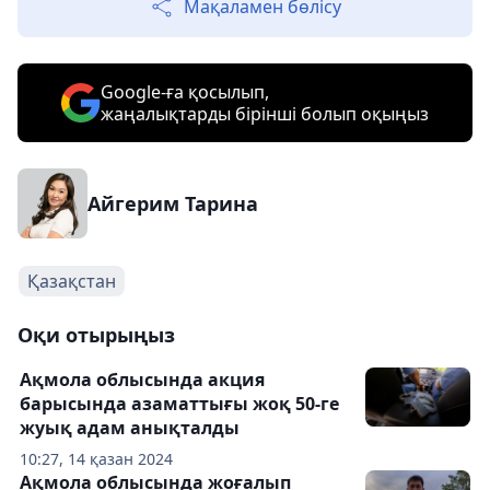
Мақаламен бөлісу
Google-ға қосылып,
жаңалықтарды бірінші болып оқыңыз
Айгерим Тарина
Қазақстан
Оқи отырыңыз
Ақмола облысында акция
барысында азаматтығы жоқ 50-ге
жуық адам анықталды
10:27, 14 қазан 2024
Ақмола облысында жоғалып