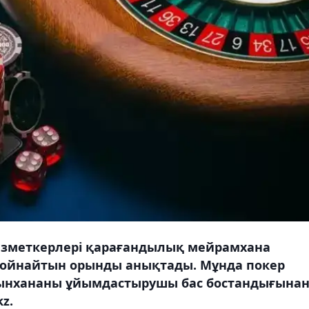
қызметкерлері қарағандылық мейрамхана
 ойнайтын орынды анықтады. Мұнда покер
йынхананы ұйымдастырушы бас бостандығына
z.