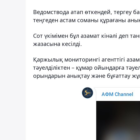
Ведомствода атап өткендей, тергеу 
теңгеден астам соманы құрағаны аны
Сот үкімімен бұл азамат кінәлі деп т
жазасына кесілді.
Қаржылық мониторингі агенттігі аза
тәуелділіктен – құмар ойындарға тәуе
орындарын анықтау және бұғаттау ж