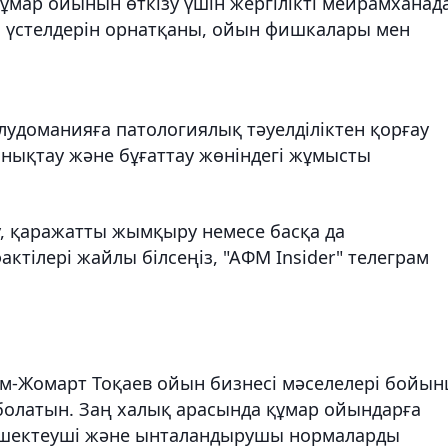
құмар ойынын өткізу үшін жергілікті мейрамханад
 үстелдерін орнатқаны, ойын фишкалары мен
удоманияға патологиялық тәуелділіктен қорғау
нықтау және бұғаттау жөніндегі жұмысты
ану, қаражатты жымқыру немесе басқа да
тілері жайлы білсеңіз, "АФМ Insider" телеграм
сым-Жомарт Тоқаев ойын бизнесі мәселелері бойы
н болатын. Заң халық арасында құмар ойындарға
ан шектеуші және ынталандырушы нормаларды