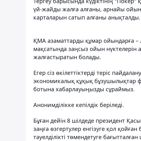
Тергеу барысында күдіктінің "Покер" 
үй-жайды жалға алғаны, арнайы ойын
карталарын сатып алғаны анықталды.
ҚМА азаматтарды құмар ойындарға – л
мақсатында заңсыз ойын нүктелерін а
жалғастыратын болады.
Егер сіз өкілеттіктерді теріс пайдал
экономикалық құқық бұзушылықтар фак
ботына хабарлауыңызды сұраймыз.
Анонимділікке кепілдік беріледі.
Бұған дейін 8 шілдеде президент Қа
заңға өзгертулер енгізуге қол қойға
тәуелділікті төмендетуге бағытталғ