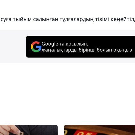
суға тыйым салынған тұлғалардың тізімі кеңейтілд
Google-ға қосылып,
жаңалықтарды бірінші болып оқыңыз