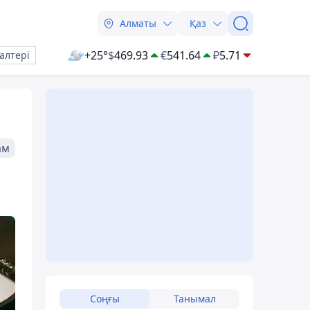
Алматы
Қаз
+25°
$
469.93
€
541.64
₽
5.71
алтері
ам
Соңғы
Танымал