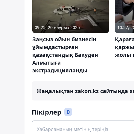
09:25, 20 наурыз 2025
10:57, 
Заңсыз ойын бизнесін
Қараға
ұйымдастырған
қаржы
қазақстандық Бакуден
жолы к
Алматыға
экстрадицияланды
Жаңалықтан zakon.kz сайтында х
Пікірлер
0