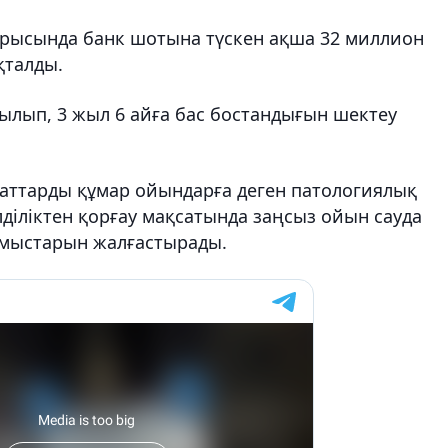
барысында банк шотына түскен ақша 32 миллион
қталды.
анылып, 3 жыл 6 айға бас бостандығын шектеу
маттарды құмар ойындарға деген патологиялық
лділіктен қорғау мақсатында заңсыз ойын сауда
ұмыстарын жалғастырады.