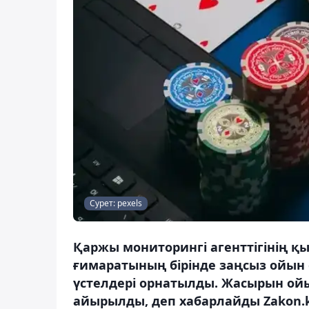
Сурет: pexels
Қаржы мониторингі агенттігінің 
ғимаратының бірінде заңсыз ойын
үстелдері орнатылды. Жасырын о
айырылды, деп хабарлайды Zakon.k