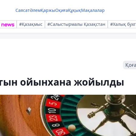
Саясат
Әлем
Қаржы
Оқиға
Құқық
Мақалалар
#Қазақмыс
#Салыстырмалы Қазақстан
#Халық бухг
Қоғ
ртын ойынхана жойылды