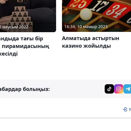
16:34, 10 мамыр 2023
20 маусым 2022
Алматыда астыртын
ндыда тағы бір
казино жойылды
 пирамидасының
есілді
абардар болыңыз: