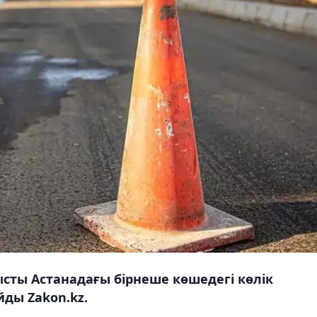
ты Астанадағы бірнеше көшедегі көлік
ды Zakon.kz.