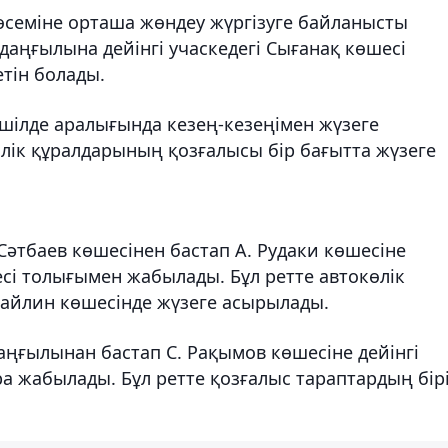
төсеміне орташа жөндеу жүргізуге байланысты
аңғылына дейінгі учаскедегі Сығанақ көшесі
тін болады.
шілде аралығында кезең-кезеңімен жүзеге
лік құралдарының қозғалысы бір бағытта жүзеге
Сәтбаев көшесінен бастап А. Рудаки көшесіне
есі толығымен жабылады. Бұл ретте автокөлік
Майлин көшесінде жүзеге асырылады.
аңғылынан бастап С. Рақымов көшесіне дейінгі
ра жабылады. Бұл ретте қозғалыс тараптардың бір