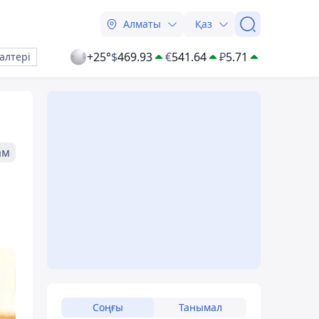
Алматы
Қаз
+25°
$
469.93
€
541.64
₽
5.71
алтері
ам
Соңғы
Танымал