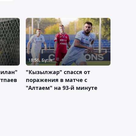
18:56, Бүгін
Милан"
"Кызылжар" спасся от
атпаев
поражения в матче с
"Алтаем" на 93-й минуте