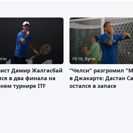
үгін
19:10, Бүгін
сист Дамир Жалгасбай
"Челси" разгромил "
ся в два финала на
в Джакарте: Дастан С
нем турнире ITF
остался в запасе