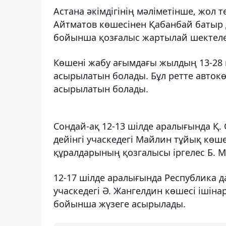
Астана әкімдігінің мәліметінше, жол 
Айтматов көшесінен Қабанбай батыр д
бойынша қозғалыс жартылай шектеле
Көшені жабу ағымдағы жылдың 13-28 
асырылатын болады. Бұл ретте автокө
асырылатын болады.
Сондай-ақ 12-13 шілде аралығында Қ. 
дейінгі учаскедегі Майлин тұйық көш
құралдарының қозгалысы іргелес Б. 
12-17 шілде аралығында Республика д
учаскедегі Ә. Жангелдин көшесі ішіна
бойынша жүзеге асырылады.