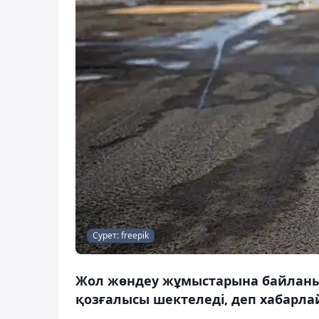
Сурет: freepik
Жол жөндеу жұмыстарына байланыс
қозғалысы шектеледі, деп хабарлай