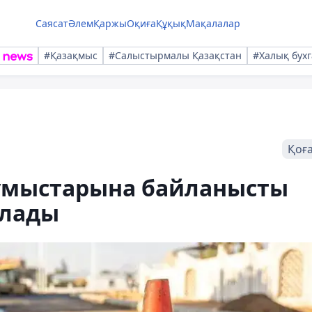
Саясат
Әлем
Қаржы
Оқиға
Құқық
Мақалалар
#Қазақмыс
#Салыстырмалы Қазақстан
#Халық бухг
Қоғ
ұмыстарына байланысты
ылады