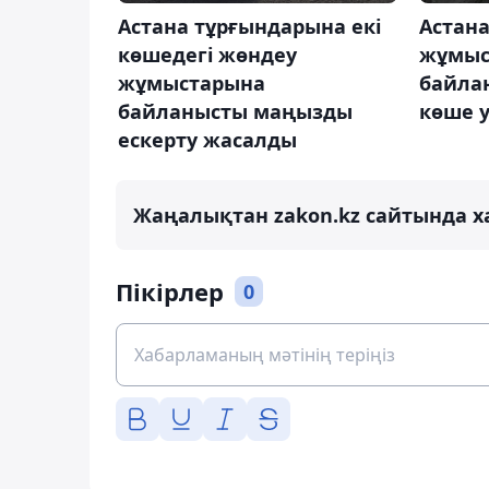
Астана тұрғындарына екі
Астан
көшедегі жөндеу
жұмыс
жұмыстарына
байла
байланысты маңызды
көше 
ескерту жасалды
Жаңалықтан zakon.kz сайтында х
Пікірлер
0