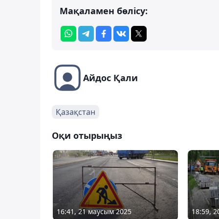
Мақаламен бөлісу:
Айдос Қали
Қазақстан
Оқи отырыңыз
16:41, 21 маусым 2025
18:59, 