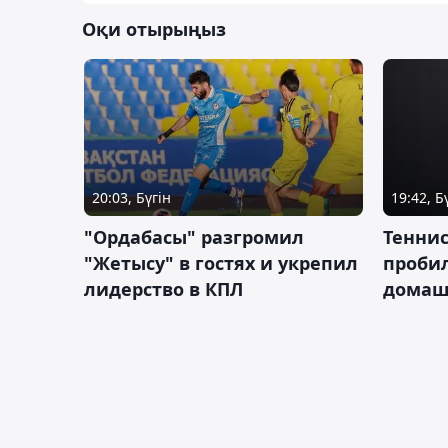
Оқи отырыңыз
20:03, Бүгін
19:42, Б
"Ордабасы" разгромил
Тенни
"Жетысу" в гостях и укрепил
пробил
лидерство в КПЛ
домаш