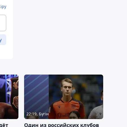
Кіру
у
22:19, Бүгін
дёт
Один из российских клубов