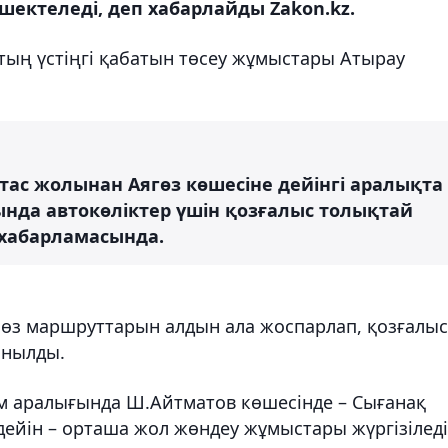
шектеледі, деп хабарлайды Zakon.kz.
ттың үстіңгі қабатын төсеу жұмыстары Атырау
ас жолынан Аягөз көшесіне дейінгі аралықта
ында автокөліктер үшін қозғалыс толықтай
к хабарламасында.
 өз маршруттарын алдын ала жоспарлап, қозғалыс
ынылды.
ым аралығында Ш.Айтматов көшесінде – Сығанақ
ейін – орташа жол жөндеу жұмыстары жүргізіледі