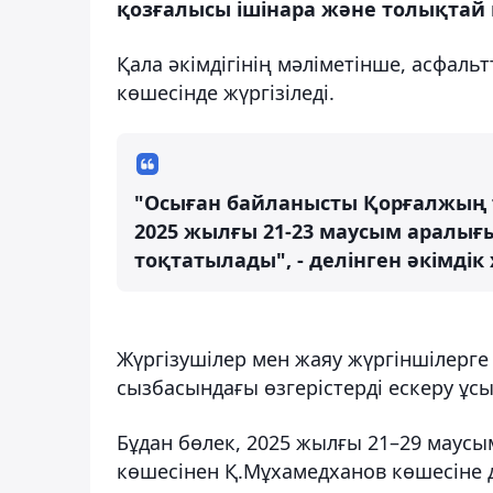
қозғалысы ішінара және толықтай 
Қала әкімдігінің мәліметінше, асфаль
көшесінде жүргізіледі.
"Осыған байланысты Қорғалжың т
2025 жылғы 21-23 маусым аралығ
тоқтатылады", - делінген әкімді
Жүргізушілер мен жаяу жүргіншілерге
сызбасындағы өзгерістерді ескеру ұс
Бұдан бөлек, 2025 жылғы 21–29 маус
көшесінен Қ.Мұхамедханов көшесіне д