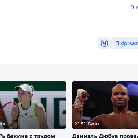
Пікір жаз
үгін
22:52, Бүгін
Рыбакина с трудом
Даниэль Дюбуа прове