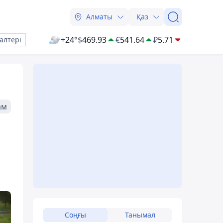
Алматы
Қаз
+24°
$
469.93
€
541.64
₽
5.71
алтері
ам
Соңғы
Танымал