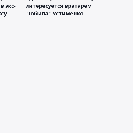
 экс-
интересуется вратарём
ксу
"Тобыла" Устименко