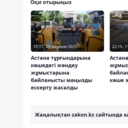
Оқи отырыңыз
15:17, 29 маусым 2025
22:15, 
Астана тұрғындарына
Астан
көшедегі жөндеу
жұмыс
жұмыстарына
байла
байланысты маңызды
көше 
ескерту жасалды
Жаңалықтан zakon.kz сайтында х