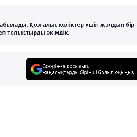
жабылады. Қозғалыс көліктер үшін жолдың бір
п толықтырды әкімдік.
Google-ға қосылып,
жаңалықтарды бірінші болып оқыңыз