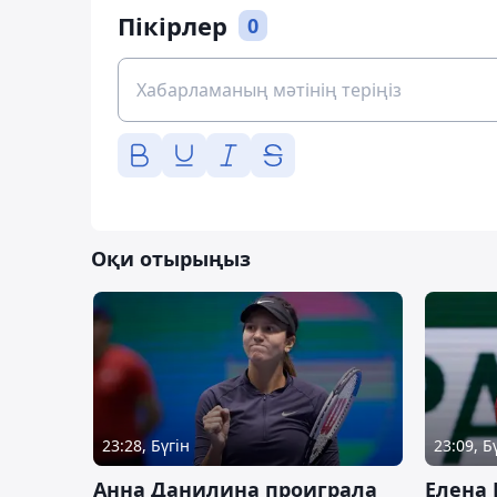
Пікірлер
0
Оқи отырыңыз
23:28, Бүгін
23:09, Б
Анна Данилина проиграла
Елена 