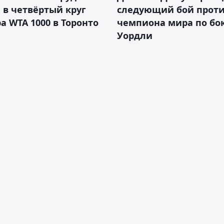
в четвёртый круг
следующий бой против
а WTA 1000 в Торонто
чемпиона мира по бо
Уордли