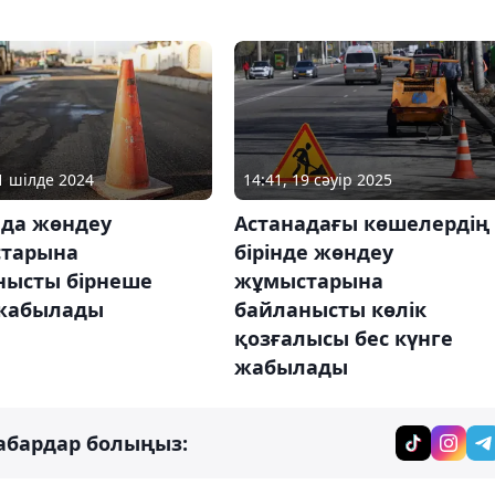
11 шілде 2024
14:41, 19 сәуір 2025
ада жөндеу
Астанадағы көшелердің
тарына
бірінде жөндеу
нысты бірнеше
жұмыстарына
жабылады
байланысты көлік
қозғалысы бес күнге
жабылады
абардар болыңыз: