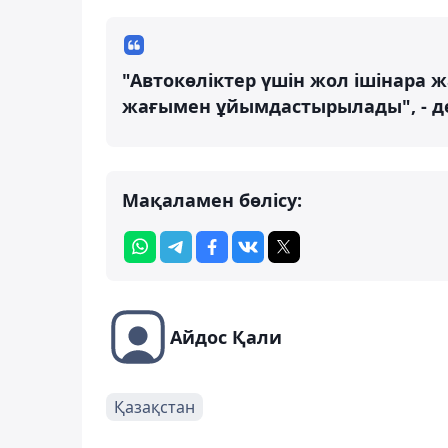
"Автокөліктер үшін жол ішінара 
жағымен ұйымдастырылады", - де
Мақаламен бөлісу:
Айдос Қали
Қазақстан