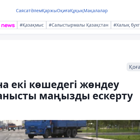
Саясат
Әлем
Қаржы
Оқиға
Құқық
Мақалалар
#Қазақмыс
#Салыстырмалы Қазақстан
#Халық бухг
Қоғ
а екі көшедегі жөндеу
анысты маңызды ескерту