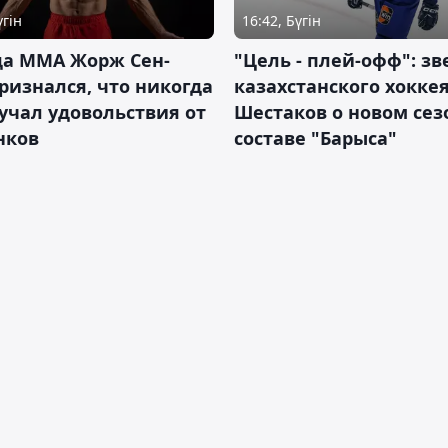
үгін
16:42, Бүгін
да ММА Жорж Сен-
"Цель - плей-офф": зв
ризнался, что никогда
казахстанского хокке
учал удовольствия от
Шестаков о новом сез
нков
составе "Барыса"