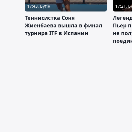
17:43, Бүгін
17:21, Б
Теннисистка Соня
Леген
Жиенбаева вышла в финал
Пьер п
турнира ITF в Испании
не пол
поеди