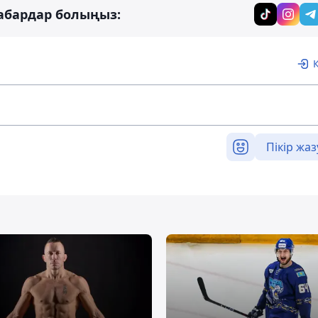
абардар болыңыз:
Пікір жаз