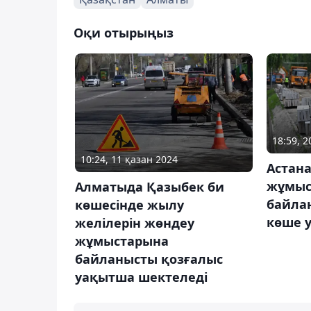
Оқи отырыңыз
18:59, 
10:24, 11 қазан 2024
Астан
жұмыс
Алматыда Қазыбек би
байла
көшесінде жылу
көше 
желілерін жөндеу
жұмыстарына
байланысты қозғалыс
уақытша шектеледі