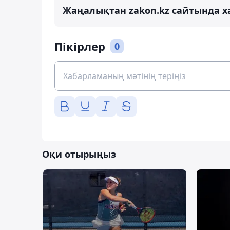
Жаңалықтан zakon.kz сайтында х
Пікірлер
0
Оқи отырыңыз