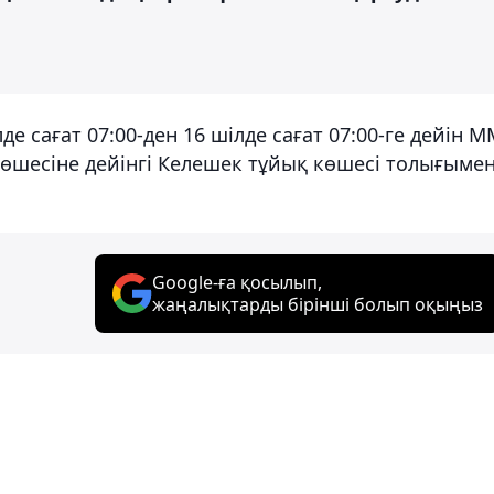
е сағат 07:00-ден 16 шілде сағат 07:00-ге дейін М
өшесіне дейінгі Келешек тұйық көшесі толығыме
Google-ға қосылып,
жаңалықтарды бірінші болып оқыңыз