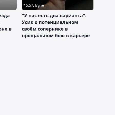
15:57, Бүгін
езда
"У нас есть два варианта":
я
Усик о потенциальном
оне в
своём сопернике в
прощальном бою в карьере