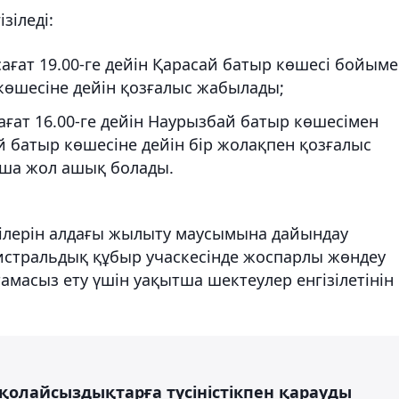
зіледі:
 сағат 19.00-ге дейін Қарасай батыр көшесі бойым
көшесіне дейін қозғалыс жабылады;
сағат 16.00-ге дейін Наурызбай батыр көшесімен
 батыр көшесіне дейін бір жолақпен қозғалыс
нша жол ашық болады.
лілерін алдағы жылыту маусымына дайындау
гистральдық құбыр учаскесінде жоспарлы жөндеу
тамасыз ету үшін уақытша шектеулер енгізілетінін
қолайсыздықтарға түсіністікпен қарауды