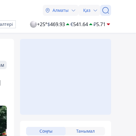
Алматы
Қаз
+25°
$
469.93
€
541.64
₽
5.71
алтері
ам
н
Соңғы
Танымал