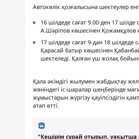
Автокөлік қозғалысына шектеулер енгі
16 шілдеде сағат 9.00-ден 17 шілде
А.Шәріпов көшесінен Қожамқұлов 
17 шілдеде сағат 9-дан 18 шілдеде 
Қарасай батыр көшесінен Қабанбай
шектеледі. Қалған үш жолақ бойы
Қала әкімдігі жылумен жабдықтау же
жөніндегі іс-шаралар шеңберінде ма
жұмыстарын жүргізу қауіпсіздігін қам
атап өтті.
"Кешірім сұрай отырып, уақытша 