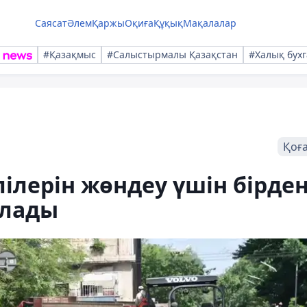
Саясат
Әлем
Қаржы
Оқиға
Құқық
Мақалалар
#Қазақмыс
#Салыстырмалы Қазақстан
#Халық бухг
Қоғ
лерін жөндеу үшін бірде
ылады