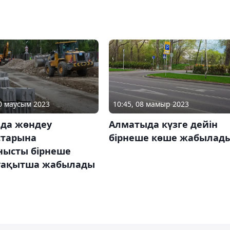
20 маусым 2023
10:45, 08 мамыр 2023
ада жөндеу
Алматыда күзге дейін
тарына
бірнеше көше жабылад
нысты бірнеше
уақытша жабылады