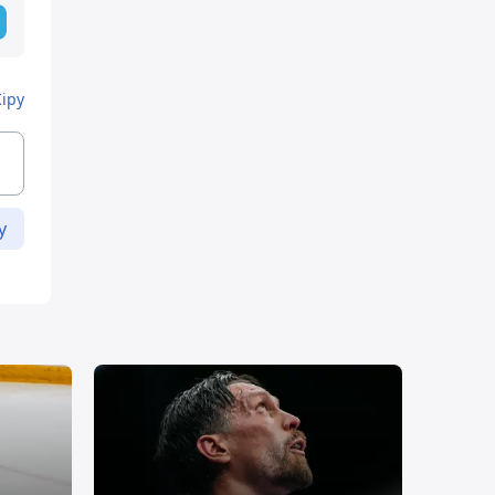
Кіру
у