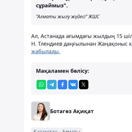
сұраймыз".
"Алматы жылу жүйесі" ЖШС
Ал, Астанада ағымдағы жылдың 15 шілд
Н. Тлендиев даңғылынан Жаңақоныс к
жабылады.
Мақаламен бөлісу:
Ботагөз Ақиқат
Қазақстан
Алматы