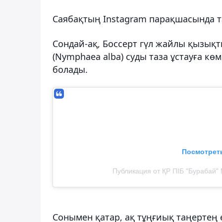
Саябақтың Instagram парақшасында т
Сондай-ақ, Боссерт гүл жайлы қызықт
(Nymphaea alba) суды таза ұстауға кө
болады.
Посмотреть
Публикация от ҚР ПІБ "Бурабай" 
Сонымен қатар, ақ тұңғиық таңертең