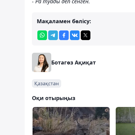
- Ра туады деп сенген.
Мақаламен бөлісу:
Ботагөз Ақиқат
Қазақстан
Оқи отырыңыз