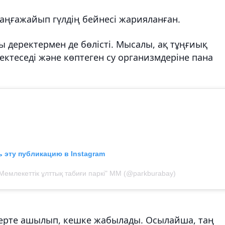
аңғажайып гүлдің бейнесі жарияланған.
ы деректермен де бөлісті. Мысалы, ақ тұңғиық
мектеседі және көптеген су организмдеріне пана
 эту публикацию в Instagram
Мемлекеттік ұлттық табиғи паркі" ММ (@parkburabay)
 ерте ашылып, кешке жабылады. Осылайша, таң