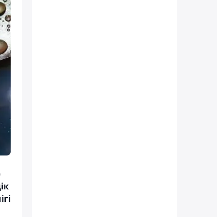
)
ік
ігі