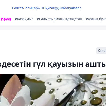
Саясат
Әлем
Қаржы
Оқиға
Құқық
Мақалалар
#Қазақмыс
#Салыстырмалы Қазақстан
#Халық бухг
Қоғ
здесетін гүл қауызын ашт