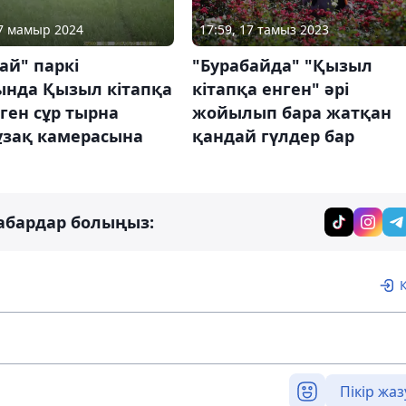
27 мамыр 2024
17:59, 17 тамыз 2023
ай" паркі
"Бурабайда" "Қызыл
ында Қызыл кітапқа
кітапқа енген" әрі
лген сұр тырна
жойылып бара жатқан
ұзақ камерасына
қандай гүлдер бар
абардар болыңыз:
Пікір жаз