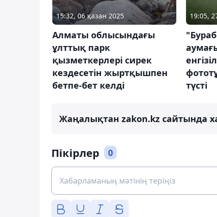
15:32, 06 қазан 2025
19:05, 
Алматы облысындағы
"Бураб
ұлттық парк
аумағ
қызметкерлері сирек
енгізі
кездесетін жыртқышпен
фотот
бетпе-бет келді
түсті
Жаңалықтан zakon.kz сайтында х
Пікірлер
0