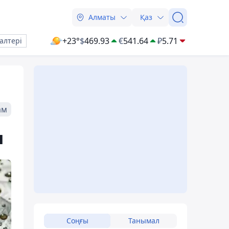
Алматы
Қаз
+23°
$
469.93
€
541.64
₽
5.71
алтері
ам
ы
Соңғы
Танымал