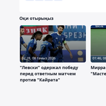
Оқи отырыңыз
02:28, 08 тамыз 2026
01:46, 
"Левски" одержал победу
Мирра
перед ответным матчем
"Масте
против "Кайрата"