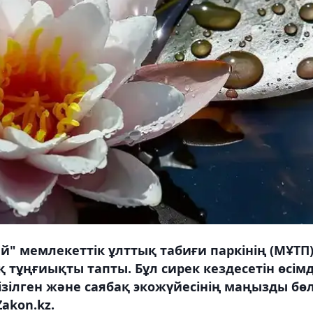
й" мемлекеттік ұлттық табиғи паркінің (МҰТП
қ тұңғиықты тапты. Бұл сирек кездесетін өсімд
зілген және саябақ экожүйесінің маңызды бөл
akon.kz.