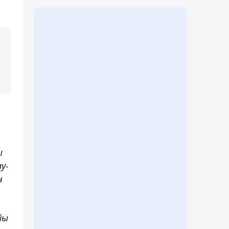
ы
у-
н
йы