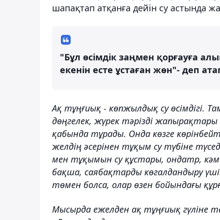
шапақтап атқанға дейін су астында 
"Бұл өсімдік заңмен қорғауға а
екенін есте ұстаған жөн"- деп ата
Ақ тұңғиық - көпжылдық су өсімдігі. 
дөңгелек, жүрек тәрізді жапырақтары 
қабында тұрады. Онда көзге көрінбейт
желдің әсерінен тұқым су түбіне түсед
мен тұқымын су құстары, ондатр, кә
бақша, саябақтарды көгалдандыру үшін
төмен болса, олар өзен бойындағы құрғ
Мысырда ежелден ақ тұңғиық гүліне та