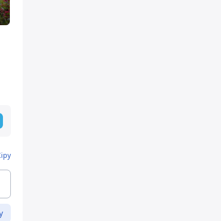
Кіру
у