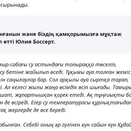
жасырынады.
лынғанын және біздің қамқорымызға мұқтаж
п өтті Юлия Боссерт.
Тамыр-сабағы су астындағы топыраққа төселіп,
су бетіне жайылып өседі. Тұқымы ауа толған жеміс
ін саңылаулар бар. Сол арқылы ауа сыртқа тарап,
і. Ал келесі жылы жаңа өсімдік өсіп шығады. Тамыр
мшат, жұпартышқан қорек етеді. Ақ тұңғиықты ба
 де өсіреді. Егер су температурасы құрлықтағыда
ақ жерлерде де өсе береді.
бынған. Себебі оның әр гүлінен күн сайын күн Құда