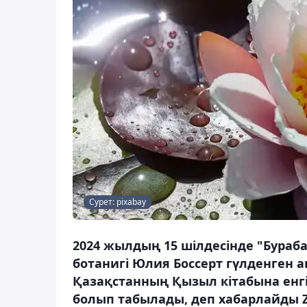
Сурет: pixabay
2024 жылдың 15 шілдесінде "Бураба
ботанигі Юлия Боссерт гүлденген а
Қазақстанның Қызыл кітабына енгі
болып табылады, деп хабарлайды Z