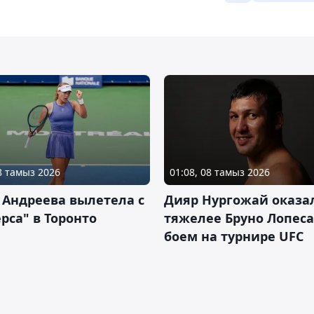
08 тамыз 2026
01:08, 08 тамыз 2026
 Андреева вылетела с
Дияр Нургожай оказа
рса" в Торонто
тяжелее Бруно Лопеса
боем на турнире UFC