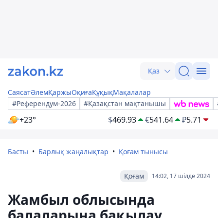
Қаз
Саясат
Әлем
Қаржы
Оқиға
Құқық
Мақалалар
#Референдум-2026
#Қазақстан мақтанышы
+23°
$
469.93
€
541.64
₽
5.71
Басты
Барлық жаңалықтар
Қоғам тынысы
Қоғам
14:02, 17 шілде 2024
Жамбыл облысында
балаларына бақылау