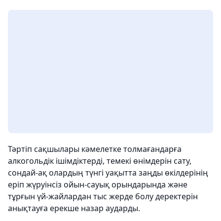
Тәртіп сақшылары кәмелетке толмағандарға
алкогольдік ішімдіктерді, темекі өнімдерін сату,
сондай-ақ олардың түнгі уақытта заңды өкілдерінің
еріп жүруінсіз ойын-сауық орындарында және
тұрғын үй-жайлардан тыс жерде болу деректерін
анықтауға ерекше назар аударды.