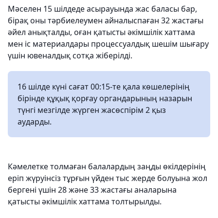
Мәселен 15 шілдеде асырауында жас баласы бар,
бірақ оны тәрбиелеумен айналыспаған 32 жастағы
әйел анықталды, оған қатысты әкімшілік хаттама
мен іс материалдары процессуалдық шешім шығару
үшін ювеналдық сотқа жіберілді.
16 шілде күні сағат 00:15-те қала көшелерінің
бірінде құқық қорғау органдарының назарын
түнгі мезгілде жүрген жасөспірім 2 қыз
аударды.
Кәмелетке толмаған балалардың заңды өкілдерінің
еріп жүруінсіз тұрғын үйден тыс жерде болуына жол
бергені үшін 28 және 33 жастағы аналарына
қатысты әкімшілік хаттама толтырылды.