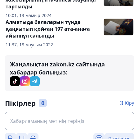
тартылды
10:01, 13 мамыр 2024
Алматыда балаларын түнде
қаңғытып қойған 197 ата-анаға
айыппұл салынды
11:37, 18 маусым 2022
Жаңалықтан zakon.kz сайтында
хабардар болыңыз:
Пікірлер
0
Кіру
Пікір жазу