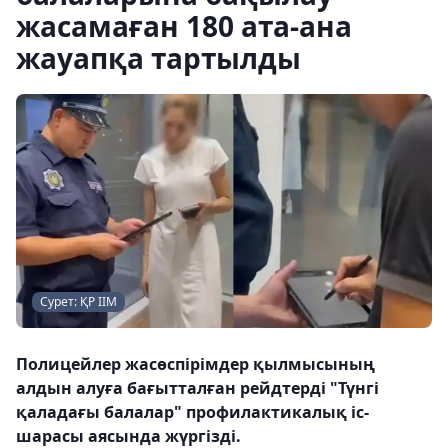
жасамаған 180 ата-ана
жауапқа тартылды
Сурет: ҚР ІІМ
Полицейлер жасөспірімдер қылмысының
алдын алуға бағытталған рейдтерді "Түнгі
қаладағы балалар" профилактикалық іс-
шарасы аясында жүргізді.