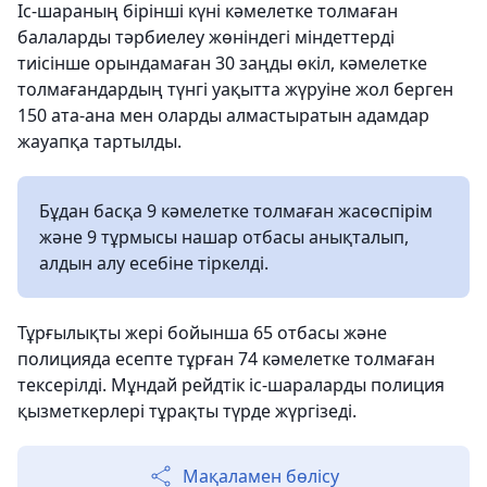
Іс-шараның бірінші күні кәмелетке толмаған
балаларды тәрбиелеу жөніндегі міндеттерді
тиісінше орындамаған 30 заңды өкіл, кәмелетке
толмағандардың түнгі уақытта жүруіне жол берген
150 ата-ана мен оларды алмастыратын адамдар
жауапқа тартылды.
Бұдан басқа 9 кәмелетке толмаған жасөспірім
және 9 тұрмысы нашар отбасы анықталып,
алдын алу есебіне тіркелді.
Тұрғылықты жері бойынша 65 отбасы және
полицияда есепте тұрған 74 кәмелетке толмаған
тексерілді. Мұндай рейдтік іс-шараларды полиция
қызметкерлері тұрақты түрде жүргізеді.
Мақаламен бөлісу