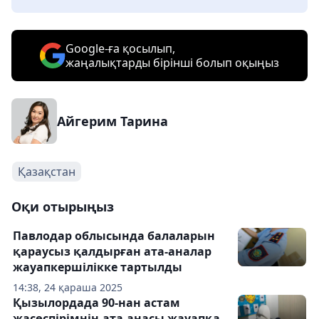
Google-ға қосылып,
жаңалықтарды бірінші болып оқыңыз
Айгерим Тарина
Қазақстан
Оқи отырыңыз
Павлодар облысында балаларын
қараусыз қалдырған ата-аналар
жауапкершілікке тартылды
14:38, 24 қараша 2025
Қызылордада 90-нан астам
жасөспірімнің ата-анасы жауапқа