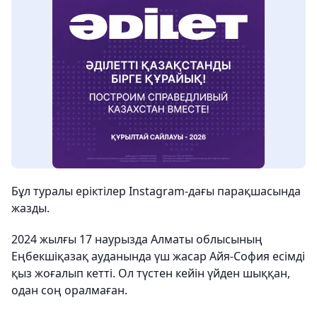
Бұл туралы еріктілер Instagram-дағы парақшасында
жазды.
2024 жылғы 17 наурызда Алматы облысының
Еңбекшіқазақ ауданында үш жасар Айя-София есімді
қыз жоғалып кетті. Ол түстен кейін үйден шыққан,
одан соң оралмаған.