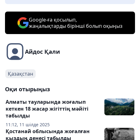
Google-ға қосылып,
жаңалықтарды бірінші болып оқыңыз
Айдос Қали
Қазақстан
Оқи отырыңыз
Алматы тауларында жоғалып
кеткен 18 жасар жігіттің мәйіті
табылды
11:12, 11 шілде 2025
Қостанай облысында жоғалған
қыздың денесі табылды