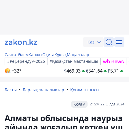
Қаз
Саясат
Әлем
Қаржы
Оқиға
Құқық
Мақалалар
#Референдум-2026
#Қазақстан мақтанышы
+32°
$
469.93
€
541.64
₽
5.71
Басты
Барлық жаңалықтар
Қоғам тынысы
Қоғам
21:24, 22 шілде 2024
Алматы облысында наурыз
айында жоғалып кеткен үш