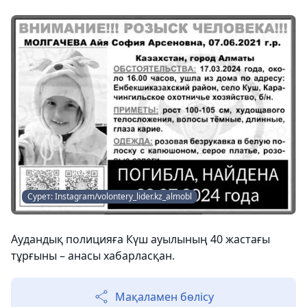
Сурет: Instagram/volontery_lider.kz_almobl
Аудандық полицияға Күш ауылының 40 жастағы
тұрғыны – анасы хабарласқан.
Мақаламен бөлісу