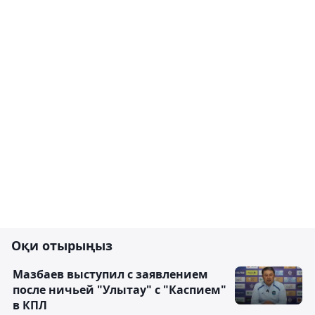
Оқи отырыңыз
Мазбаев выступил с заявлением
после ничьей "Улытау" с "Каспием"
в КПЛ