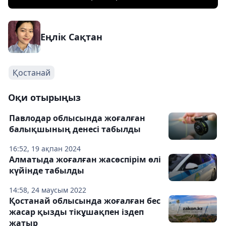
Еңлік Сақтан
Қостанай
Оқи отырыңыз
Павлодар облысында жоғалған
балықшының денесі табылды
16:52, 19 ақпан 2024
Алматыда жоғалған жасөспірім өлі
күйінде табылды
14:58, 24 маусым 2022
Қостанай облысында жоғалған бес
жасар қызды тікұшақпен іздеп
жатыр