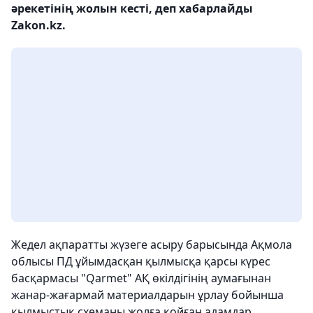
әрекетінің жолын кесті, деп хабарлайды
Zakon.kz.
Жедел ақпаратты жүзеге асыру барысында Ақмола
облысы ПД ұйымдасқан қылмысқа қарсы күрес
басқармасы "Qarmet" АҚ өкілдігінің аумағынан
жанар-жағармай материалдарын ұрлау бойынша
қылмыстық схеманы жолға қойған адамдар