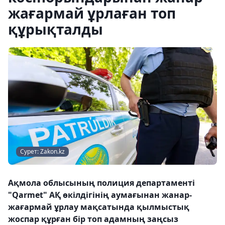
жағармай ұрлаған топ
құрықталды
Сурет: Zakon.kz
Ақмола облысының полиция департаменті
"Qarmet" АҚ өкілдігінің аумағынан жанар-
жағармай ұрлау мақсатында қылмыстық
жоспар құрған бір топ адамның заңсыз