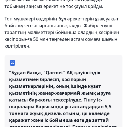
тобының заңсыз әрекетіне тосқауыл қойды.
Топ мүшелері өздерінің бұл әрекеттерін ұзақ уақыт
бойы жүзеге асырғаны анықталды. Жәбірленуші
тараптың мәліметтері бойынша олардың кесірінен
кәсіпорынға 50 млн теңгеден астам сомаға шығын
келтірілген.
"Бұдан басқа, "Qarmet" АҚ қауіпсіздік
қызметімен бірлесіп, кәсіпорын
қызметкерлерінің, оның ішінде күзет
қызметінің жанар-жағармай жымқыруға
қатысы бар-жоғы тексерілуде. Тінту іс-
шаралары барысында ұсталғандардан 5,5
тоннаға жуық дизель отыны, ірі көлемде
қаражат және іс бойынша өзге де заттай