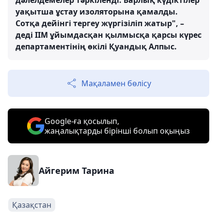
дәлелдемелер тәркіленді. Барлық күдіктілер
уақытша ұстау изоляторына қамалды.
Сотқа дейінгі тергеу жүргізіліп жатыр", –
деді ІІМ ұйымдасқан қылмысқа қарсы күрес
департаментінің өкілі Қуандық Алпыс.
Мақаламен бөлісу
Google-ға қосылып,
жаңалықтарды бірінші болып оқыңыз
Айгерим Тарина
Қазақстан