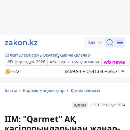
Қаз
Саясат
Әлем
Қаржы
Оқиға
Құқық
Мақалалар
#Референдум-2026
#Қазақстан мақтанышы
+22°
$
469.93
€
541.64
₽
5.71
Басты
Барлық жаңалықтар
Қоғам тынысы
Қоғам
09:01, 25 шілде 2024
ІІМ: "Qarmet" АҚ
кәсіпорындарынан жанар-