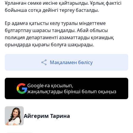
Ұрланған сөмке иесіне қайтарылды. Ұрлық фактісі
бойынша сотқа дейінгі тергеу басталды.
Ер адамға қатысты келу туралы міндеттеме
бұлтартпау шарасы таңдалды. Абай облысы
полиция департаменті азаматтарды қоғамдық
орындарда қырағы болуға шақырады.
Мақаламен бөлісу
Google-ға қосылып,
жаңалықтарды бірінші болып оқыңыз
Айгерим Тарина