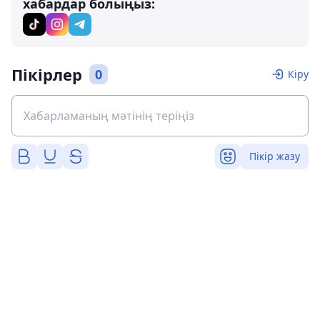
хабардар болыңыз:
Пікірлер
0
Кіру
Пікір жазу