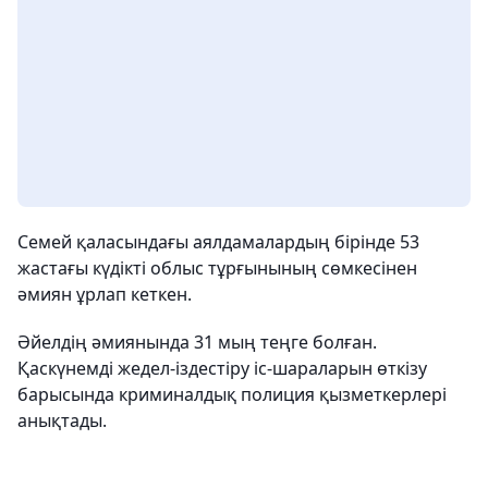
Семей қаласындағы аялдамалардың бірінде 53
жастағы күдікті облыс тұрғынының сөмкесінен
әмиян ұрлап кеткен.
Әйелдің әмиянында 31 мың теңге болған.
Қаскүнемді жедел-іздестіру іс-шараларын өткізу
барысында криминалдық полиция қызметкерлері
анықтады.