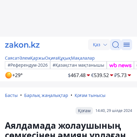
Қаз
Саясат
Әлем
Қаржы
Оқиға
Құқық
Мақалалар
#Референдум-2026
#Қазақстан мақтанышы
+29°
$
467.48
€
539.52
₽
5.73
Басты
Барлық жаңалықтар
Қоғам тынысы
Қоғам
14:40, 29 шілде 2024
Аялдамада жолаушының
сөмкесінен әмиян ұрлаған