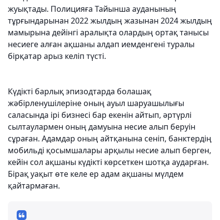
жуықтады. Полицияға Тайынша ауданының
тұрғындарынан 2022 жылдың жазынан 2024 жылдың
мамырына дейінгі аралықта олардың ортақ танысы
несиеге алған ақшаны алдап иемденгені туралы
бірқатар арыз келіп түсті.
Күдікті барлық эпизодтарда болашақ
жәбірленушілеріне оның ауыл шаруашылығы
саласында ірі бизнесі бар екенін айтып, әртүрлі
сылтаулармен оның дамуына несие алып беруін
сұраған. Адамдар оның айтқанына сеніп, банктердің
мобильді қосымшалары арқылы несие алып берген,
кейін сол ақшаны күдікті көрсеткен шотқа аударған.
Бірақ уақыт өте келе ер адам ақшаны мүлдем
қайтармаған.