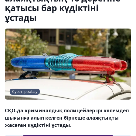
қатысы бар күдіктіні
ұстады
Сурет: pixabay
СҚО-да криминалдық полицейлер ірі көлемдегі
шығынға алып келген бірнеше алаяқтықты
жасаған күдіктіні ұстады.