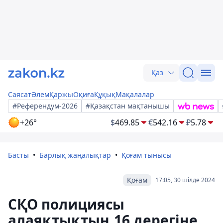
Қаз
Саясат
Әлем
Қаржы
Оқиға
Құқық
Мақалалар
#Референдум-2026
#Қазақстан мақтанышы
+26°
$
469.85
€
542.16
₽
5.78
Басты
Барлық жаңалықтар
Қоғам тынысы
Қоғам
17:05, 30 шілде 2024
СҚО полициясы
алаяқтықтың 16 дерегіне