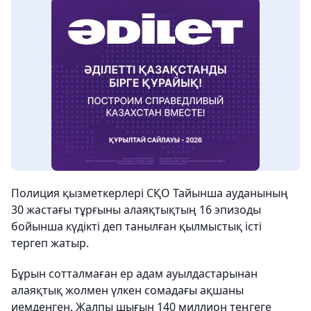
Полиция қызметкерлері СҚО Тайынша ауданының
30 жастағы тұрғыны алаяқтықтың 16 эпизоды
бойынша күдікті деп танылған қылмыстық істі
тергеп жатыр.
Бұрын сотталмаған ер адам ауылдастарынан
алаяқтық жолмен үлкен сомадағы ақшаны
иемденген. Жалпы шығын 140 миллион теңгеге