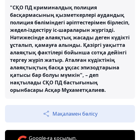
"СҚО ПД криминалдық полиция
басқармасының қызметкерлері аудандық
полиция бөліміндегі әріптестерімен бірлесіп,
жедел-іздестіру іс-шараларын жүргізді.
Нәтижесінде алаяқтық жасады деген күдікті
ұсталып, қамауға алынды. Қазіргі уақытта
алаяқтық фактілері бойынша сотқа дейінгі
тергеу жүріп жатыр. Аталған күдіктінің
алаяқтықтың басқа ұқсас эпизодтарына
қатысы бар болуы мүмкін", – деп
нақтылады СҚО ПД бастығының
орынбасары Асқар Мұхаметқалиев.
Мақаламен бөлісу
Google-ға қосылып,