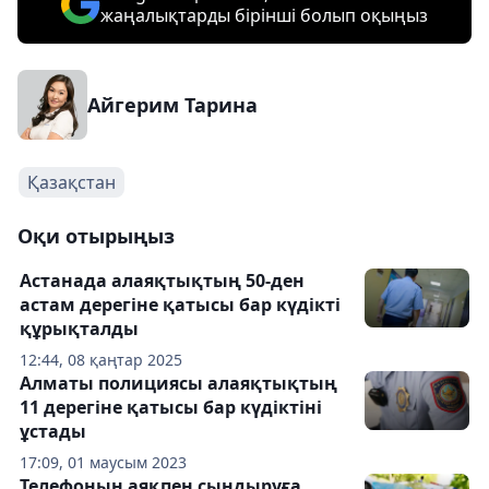
жаңалықтарды бірінші болып оқыңыз
Айгерим Тарина
Қазақстан
Оқи отырыңыз
Астанада алаяқтықтың 50-ден
астам дерегіне қатысы бар күдікті
құрықталды
12:44, 08 қаңтар 2025
Алматы полициясы алаяқтықтың
11 дерегіне қатысы бар күдіктіні
ұстады
17:09, 01 маусым 2023
Телефонын аяқпен сындыруға