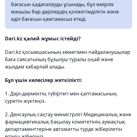
бағасын қадағалауды ұсынады, бұл өмірлік
маңызы бар дәрілердің қолжетімділігін және
әділ бағасын қамтамасыз етеді.
Dari.kz қалай жұмыс істейді?
Dari.kz қосымшасының көмегімен пайдаланушылар
баға саясатының бұзылуы туралы оңай және
жылдам хабарлай алады.
Бұл үшін келесілер жеткілікті:
1.⁠ ⁠Дәрі-дәрмектің түбіртегі мен қаптамасының
суретін жүктеңіз.
2.⁠ ⁠Денсаулық сақтау министрлігі Медициналық және
фармацевтикалық бақылау комитетінің аумақтық
департаменттеріне автоматты түрде жіберілетін
өтініш жіберіңіз.