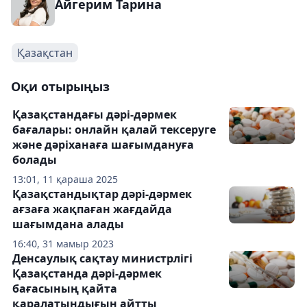
Айгерим Тарина
Қазақстан
Оқи отырыңыз
Қазақстандағы дәрі-дәрмек
бағалары: онлайн қалай тексеруге
және дәріханаға шағымдануға
болады
13:01, 11 қараша 2025
Қазақстандықтар дәрі-дәрмек
ағзаға жақпаған жағдайда
шағымдана алады
16:40, 31 мамыр 2023
Денсаулық сақтау министрлігі
Қазақстанда дәрі-дәрмек
бағасының қайта
қаралатындығын айтты