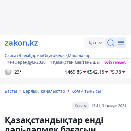
Қаз
Саясат
Әлем
Қаржы
Оқиға
Құқық
Мақалалар
#Референдум-2026
#Қазақстан мақтанышы
+23°
$
469.85
€
542.16
₽
5.78
Басты
Барлық жаңалықтар
Қоғам тынысы
Қоғам
13:41, 31 шілде 2024
Қазақстандықтар енді
дәрі-дәрмек бағасын