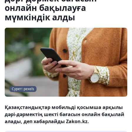
онлайн бақылауға
мүмкіндік алды
Сурет: pexels
Қазақстандықтар мобильді қосымша арқылы
дәрі-дәрмектің шекті бағасын онлайн бақылай
алады, деп хабарлайды Zakon.kz.