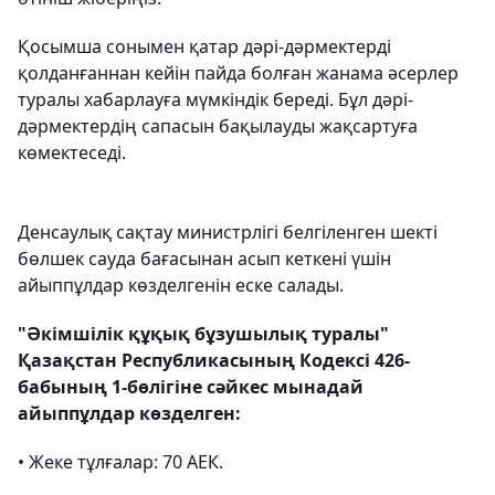
Қосымша сонымен қатар дәрі-дәрмектерді
қолданғаннан кейін пайда болған жанама әсерлер
туралы хабарлауға мүмкіндік береді. Бұл дәрі-
дәрмектердің сапасын бақылауды жақсартуға
көмектеседі.
Денсаулық сақтау министрлігі белгіленген шекті
бөлшек сауда бағасынан асып кеткені үшін
айыппұлдар көзделгенін еске салады.
"Әкімшілік құқық бұзушылық туралы"
Қазақстан Республикасының Кодексі 426-
бабының 1-бөлігіне сәйкес мынадай
айыппұлдар көзделген:
•⁠ ⁠Жеке тұлғалар: 70 АЕК.