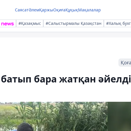
Саясат
Әлем
Қаржы
Оқиға
Құқық
Мақалалар
#Қазақмыс
#Салыстырмалы Қазақстан
#Халық бухг
Қоғ
 батып бара жатқан әйелд