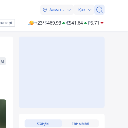
Алматы
Қаз
+23°
$
469.93
€
541.64
₽
5.71
алтері
ам
і
Соңғы
Танымал