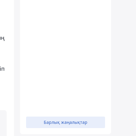
ың
іп
Барлық жаңалықтар