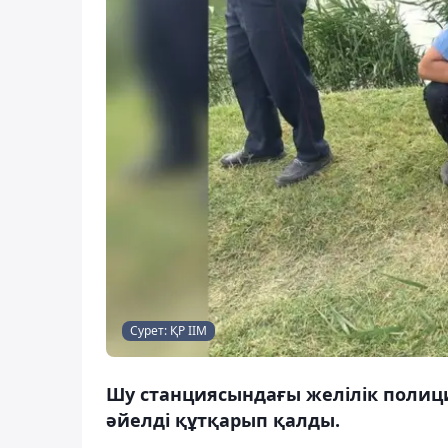
Сурет: ҚР ІІМ
Шу станциясындағы желілік полици
әйелді құтқарып қалды.