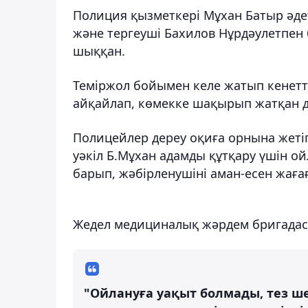
Полиция қызметкері Мұхан Батыр әде
және тергеуші Бахилов Нұрдәулетпен
шыққан.
Теміржол бойымен келе жатып кенетт
айқайлап, көмекке шақырып жатқан да
Полицейлер дереу оқиға орнына жетіп
уәкіл Б.Мұхан адамды құтқару үшін ой
барып, жәбірленушіні аман-есен жаға
Жедел медициналық жәрдем бригадасы
"Ойлануға уақыт болмады, тез ше