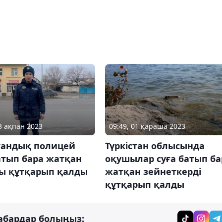
03 ақпан 2023
09:49, 01 қараша 2023
стандық полицей
Түркістан облысында
атып бара жатқан
оқушылар суға батып ба
ы құтқарып қалды
жатқан зейнеткерді
құтқарып қалды
абардар болыңыз: