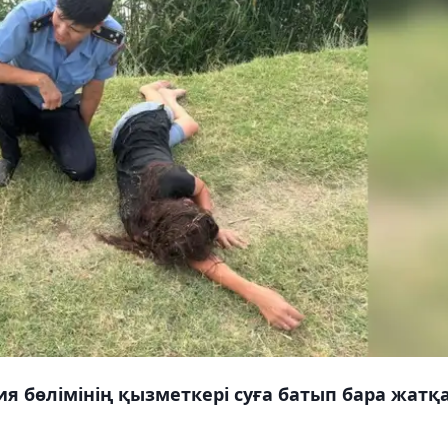
я бөлімінің қызметкері суға батып бара жатқ