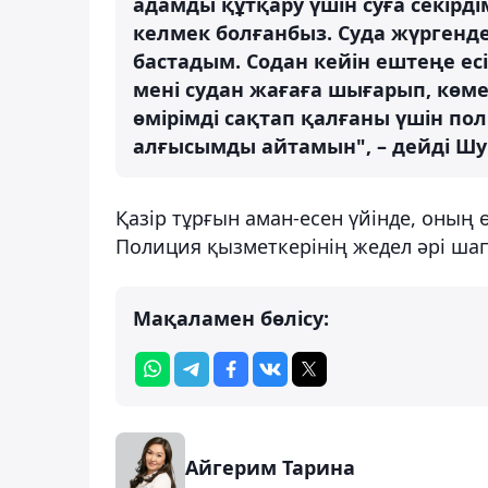
адамды құтқару үшін суға секірд
келмек болғанбыз. Суда жүргенде
бастадым. Содан кейін ештеңе ес
мені судан жағаға шығарып, көме
өмірімді сақтап қалғаны үшін п
алғысымды айтамын", – дейді Шу
Қазір тұрғын аман-есен үйінде, оның 
Полиция қызметкерінің жедел әрі шап
Мақаламен бөлісу:
Айгерим Тарина