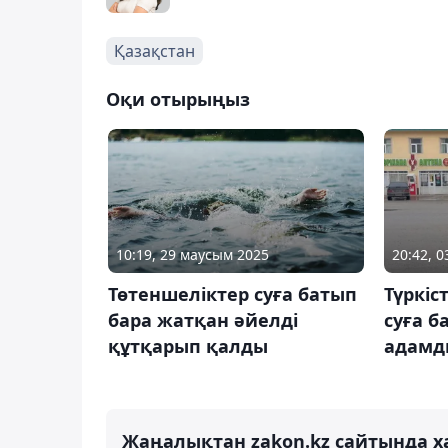
Қазақстан
Оқи отырыңыз
10:19, 29 маусым 2025
20:42, 
Төтеншеліктер суға батып
Түркі
бара жатқан әйелді
суға б
құтқарып қалды
адамд
Жаңалықтан zakon.kz сайтында х