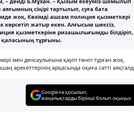
ім, – дейді Б.Мұхан. – Қызым екеуміз шомылып
 аяғымның сіңірі тартылып, суға бата
імде жоқ. Көзімді ашсам полиция қызметкері
к көрсетіп жатыр екен. Алғысым шексіз,
олиция қызметкеріне ризашылығымды білдіріп,
 қаласының тұрғыны.
өмірі мен денсаулығына қауіп төніп тұрған жоқ.
шаң әрекеттерінің арқасында оқиға сәтті аяқталд
Google-ға қосылып,
жаңалықтарды бірінші болып оқыңыз