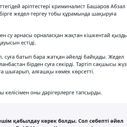
ттегідей әріптестері криминалист Башаров Абзал
 бірге жедел-тергеу тобы құрамында шақыруға
ен су арнасы орналасқан жақтан кішкентай қызд
уысын естіді.
, суға батып бара жатқан әйелді байқады. Жедел
ланбастан бірден суға секірді. Тәртіп сақшысы жүз
ға шығарып, алғашқы көмек көрсетті.
 келісімен оны дәрігерлерге тапсырды.
шім қабылдау керек болды. Сол себепті әйел