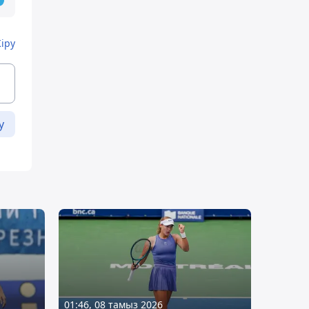
Кіру
у
01:46, 08 тамыз 2026