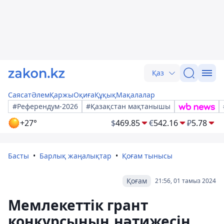
Қаз
Саясат
Әлем
Қаржы
Оқиға
Құқық
Мақалалар
#Референдум-2026
#Қазақстан мақтанышы
+27°
$
469.85
€
542.16
₽
5.78
Басты
Барлық жаңалықтар
Қоғам тынысы
Қоғам
21:56, 01 тамыз 2024
Мемлекеттік грант
конкурсының нәтижесін