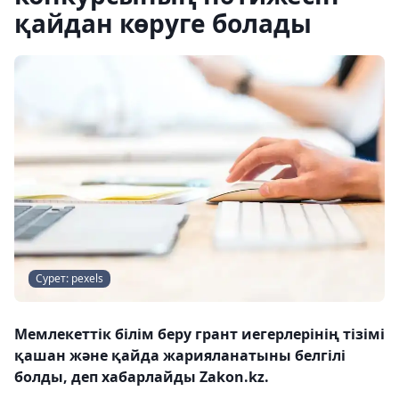
қайдан көруге болады
Сурет: pexels
Мемлекеттік білім беру грант иегерлерінің тізімі
қашан және қайда жарияланатыны белгілі
болды, деп хабарлайды Zakon.kz.