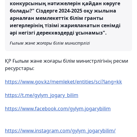
конкурсының нәтижелерін қайдан көруге
болады?" Сіздерге 2024-2025 оқу жылына
арналған мемлекеттік білім гранты
иегерлерінің тізімі жарияланатын сенімді
әрі негізгі дереккөздерді ұсынамыз".
Ғылым және жоғары білім министрлігі
ҚР Ғылым және жоғары білім министрлігінің ресми
ресурстары:
https://www.gov.kz/memleket/entities/sci?lang=kk
https://t.me/gylym_jogary_bilim
https://www.facebook.com/gylym.jogarybilim
https://www.instagram.com/gylym_jogarybilim/