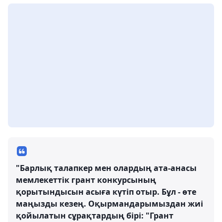
"Барлық талапкер мен олардың ата-анаcы
мемлекеттік грант конкурсының
қорытындысын асыға күтіп отыр. Бұл - өте
маңызды кезең. Оқырмандарымыздан жиі
қойылатын сұрақтардың бірі: "Грант