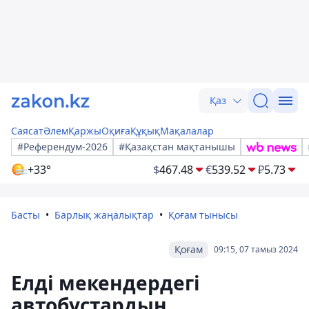
Қаз
Саясат
Әлем
Қаржы
Оқиға
Құқық
Мақалалар
#Референдум-2026
#Қазақстан мақтанышы
+33°
$
467.48
€
539.52
₽
5.73
Басты
Барлық жаңалықтар
Қоғам тынысы
Қоғам
09:15, 07 тамыз 2024
Елді мекендердегі
автобустардың