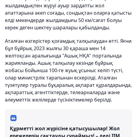
жылдамдықпен жүруі ауыр зардапты жол
апаттарына әкеп соғады, сондықтан оларға қатысты
елді мекендерде жылдамдығы 50 км/сағат болуы
керек деген шектеу шаралары қабылданды.
Аталған өзгерістер қоғамдық талқылаудан өтті. Яғни
бұл бұйрық 2023 жылғы 30 қараша мен 14
желтоқсан аралығында "Ашық НҚА" порталында
жарияланды. Ашық талқылау кезінде бұйрық
жобасы бойынша 100-ге жуық ұсыныс келіп түсті,
олар министрлік тарапынан ескерілді. Аталған
түзетулер туралы бұқаралық ақпарат құралдарында,
ақпараттық агенттіктерде, телеарналарда және
әлеуметтік желілерде түсініктемелер берілді.
Құрметті жол жүрісіне қатысушылар! Жол
ережелерін сақтауды сұраймыз! – деді ІІМ