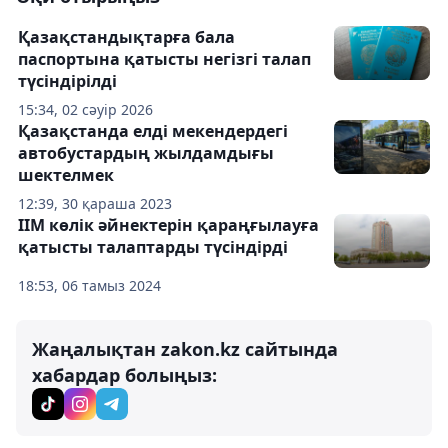
Қазақстандықтарға бала
паспортына қатысты негізгі талап
түсіндірілді
15:34, 02 сәуір 2026
Қазақстанда елді мекендердегі
автобустардың жылдамдығы
шектелмек
12:39, 30 қараша 2023
ІІМ көлік әйнектерін қараңғылауға
қатысты талаптарды түсіндірді
18:53, 06 тамыз 2024
Жаңалықтан zakon.kz сайтында
хабардар болыңыз: