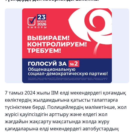
7 тамыз 2024 жылы ІІМ елді мекендердегі қоғамдық
көліктердің жылдамдығына қатысты талаптарға
түсініктеме берді. Полицейлердің мәліметінше, жол
жүрісі қауіпсіздігін арттыру және елдегі жол
жағдайын жақсарту мақсатында жолда жүру
қағидаларына елді мекендердегі автобустардың