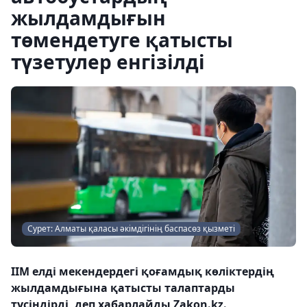
жылдамдығын
төмендетуге қатысты
түзетулер енгізілді
Сурет: Алматы қаласы әкімдігінің баспасөз қызметі
ІІМ елді мекендердегі қоғамдық көліктердің
жылдамдығына қатысты талаптарды
түсіндірді, деп хабарлайды Zakon.kz.