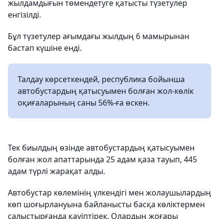
жылдамдығын төмендетуге қатысты түзетулер
енгізілді.
Бұл түзетулер ағымдағы жылдың 6 мамырынан
бастап күшіне енді.
Талдау көрсеткендей, республика бойынша
автобустардың қатысуымен болған жол-көлік
оқиғаларының саны 56%-ға өскен.
Тек биылдың өзінде автобустардың қатысуымен
болған жол апаттарында 25 адам қаза тауып, 445
адам түрлі жарақат алды.
Автобустар көлемінің үлкендігі мен жолаушылардың
көп шоғырлануына байланысты басқа көліктермен
салыстырғанда қауіптірек. Олардың жоғары