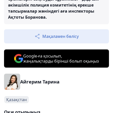
әкімшілік полиция комитетінің ерекше
тапсырмалар жөніндегі аға инспекторы
Ақтоты Боранова.
Мақаламен бөлісу
Google-ға қосылып,
жаңалықтарды бірінші болып оқыңыз
Айгерим Тарина
Қазақстан
Оқи отырыңыз