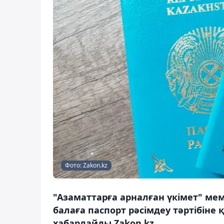
Фото: Zakon.kz
"Азаматтарға арналған үкімет" ме
балаға паспорт рәсімдеу тәртібіне
хабарлайды Zakon.kz.