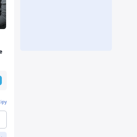
е
Кіру