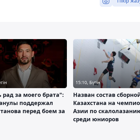
Пікір жаз
үгін
15:10, Бүгін
 рад за моего брата":
Назван состав сборно
анулы поддержал
Казахстана на чемпи
танова перед боем за
Азии по скалолазани
среди юниоров