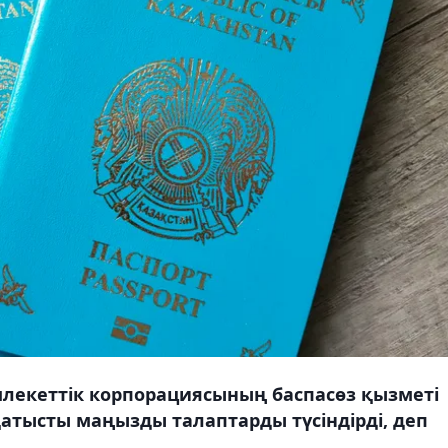
млекеттік корпорациясының баспасөз қызметі
 қатысты маңызды талаптарды түсіндірді, деп