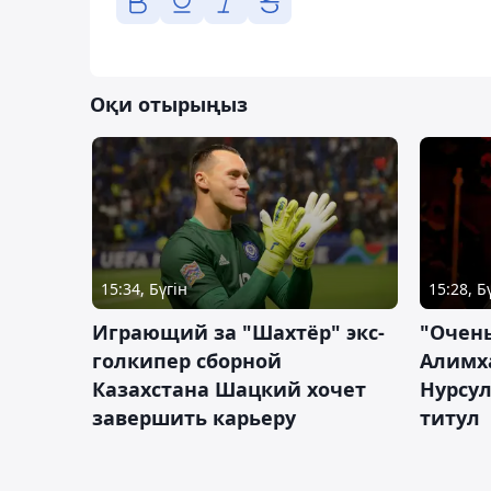
Оқи отырыңыз
15:34, Бүгін
15:28, Б
Играющий за "Шахтёр" экс-
"Очень
голкипер сборной
Алимх
Казахстана Шацкий хочет
Нурсул
завершить карьеру
титул