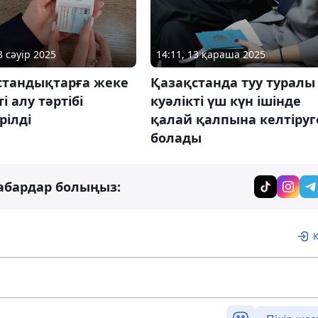
3 сәуір 2025
14:11, 13 қараша 2025
стандықтарға жеке
Қазақстанда туу туралы
і алу тәртібі
куәлікті үш күн ішінде
рілді
қалай қалпына келтіруг
болады
абардар болыңыз: