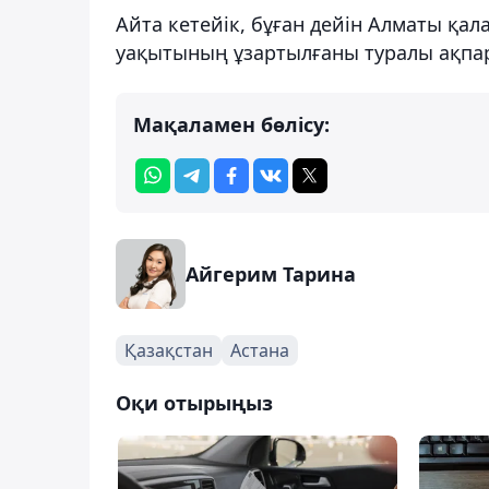
Айта кетейік, бұған дейін Алматы қ
уақытының ұзартылғаны туралы ақпар
Мақаламен бөлісу:
Айгерим Тарина
Қазақстан
Астана
Оқи отырыңыз