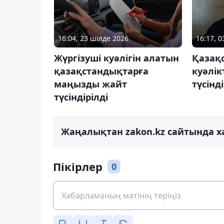
16:04, 23 шілде 2026
16:17, 0
Жүргізуші куәлігін алатын
Қазақ
қазақстандықтарға
куәлікт
маңызды жайт
түсінді
түсіндірілді
Жаңалықтан zakon.kz сайтында х
Пікірлер
0