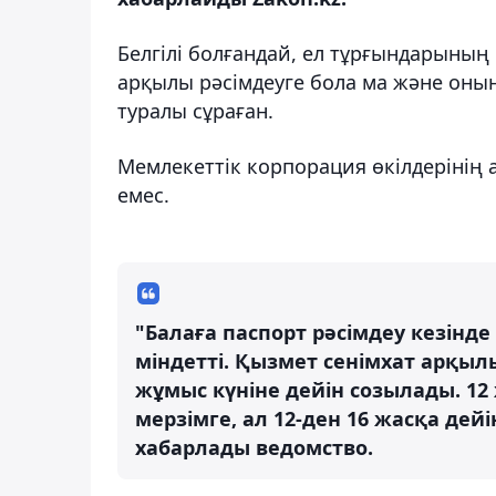
Белгілі болғандай, ел тұрғындарының
арқылы рәсімдеуге бола ма және оның
туралы сұраған.
Мемлекеттік корпорация өкілдерінің 
емес.
"Балаға паспорт рәсімдеу кезінде
міндетті. Қызмет сенімхат арқылы
жұмыс күніне дейін созылады. 12
мерзімге, ал 12-ден 16 жасқа дейі
хабарлады ведомство.