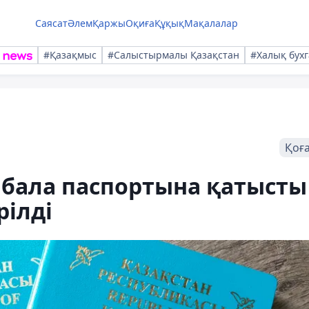
Саясат
Әлем
Қаржы
Оқиға
Құқық
Мақалалар
#Қазақмыс
#Салыстырмалы Қазақстан
#Халық бухг
Қоғ
 бала паспортына қатысты
рілді