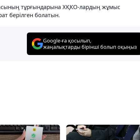
аласының тұрғындарына ХҚКО-лардың жұмыс
ат берілген болатын.
Google-ға қосылып,
жаңалықтарды бірінші болып оқыңыз