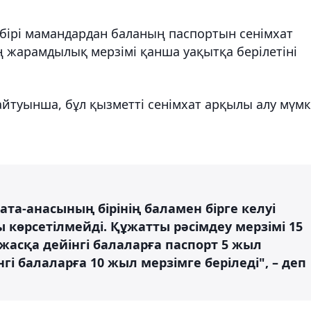
 бірі мамандардан баланың паспортын сенімхат
 жарамдылық мерзімі қанша уақытқа берілетіні
айтуынша, бұл қызметті сенімхат арқылы алу мүмк
 ата-анасының бірінің баламен бірге келуі
 көрсетілмейді. Құжатты рәсімдеу мерзімі 15
 жасқа дейінгі балаларға паспорт 5 жыл
нгі балаларға 10 жыл мерзімге беріледі", – деп