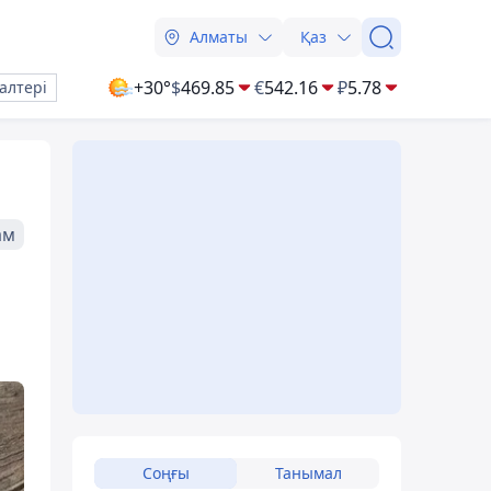
Алматы
Қаз
+30°
$
469.85
€
542.16
₽
5.78
алтері
ам
Соңғы
Танымал