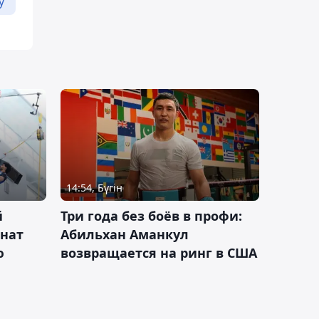
у
14:54, Бүгін
й
Три года без боёв в профи:
онат
Абильхан Аманкул
ю
возвращается на ринг в США