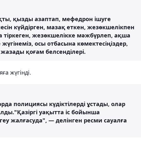
ы, қызды азаптап, мефедрон ішуге
сін күйдірген, мазақ еткен, жезөкшелікпен
 тіркеген, жезөкшелікке мәжбүрлеп, ақша
е жүгінеміз, осы отбасына көмектесіңіздер,
жазады қоғам белсенділері.
ға жүгінді.
да полициясы күдіктілерді ұстады, олар
лды."Қазіргі уақытта іс бойынша
еу жалғасуда", — делінген ресми сауалға