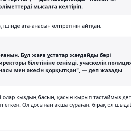
ліметтерді мысалға келтіріп.
шінде ата-анасын өлтіретінін айтқан.
лағанын. Бұл жаға ұстатар жағдайды бәрі
иректоры білетініне сенімді, учаскелік полици
анасы мен әкесін қорқытқан", — деп жазады
 олар қыздың басын, қасын қырып тастаймыз де
п еткен. Ол досынан ақша сұраған, бірақ ол шыда