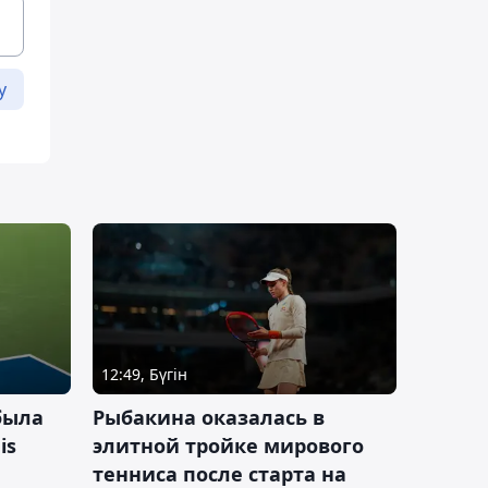
у
12:49, Бүгін
была
Рыбакина оказалась в
is
элитной тройке мирового
тенниса после старта на