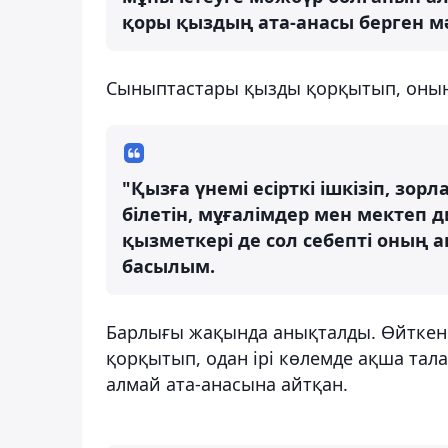
қоры қыздың ата-анасы берген мә
Сыныптастары қызды қорқытып, оның і
"Қызға үнемі есірткі ішкізіп, зор
білетін, мұғалімдер мен мектеп д
қызметкері де сол себепті оның 
басылым.
Барлығы жақында анықталды. Өйткені
қорқытып, одан ірі көлемде ақша тала
алмай ата-анасына айтқан.