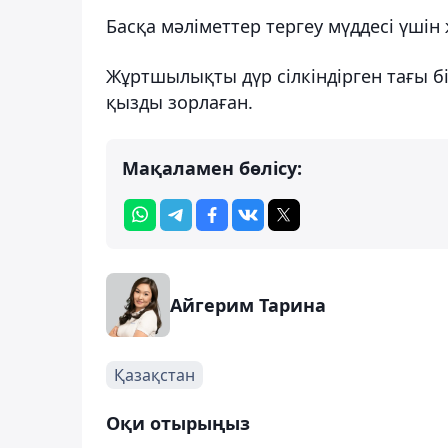
Басқа мәліметтер тергеу мүддесі үші
Жұртшылықты дүр сілкіндірген тағы бі
қызды зорлаған.
Мақаламен бөлісу:
Айгерим Тарина
Қазақстан
Оқи отырыңыз