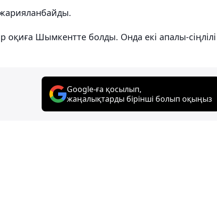
н жарияланбайды.
р оқиға Шымкентте болды. Онда екі апалы-сіңлілі
Google-ға қосылып,
жаңалықтарды бірінші болып оқыңыз