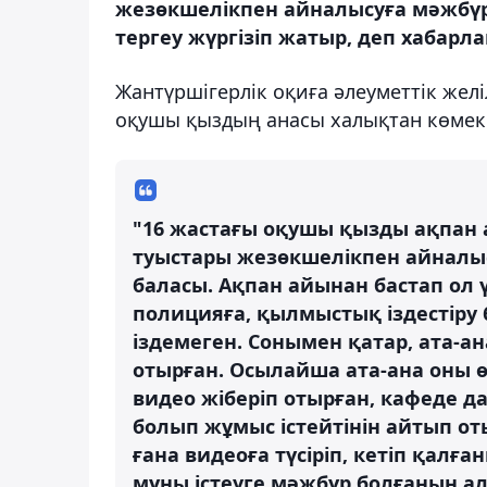
жезөкшелікпен айналысуға мәжбүрл
тергеу жүргізіп жатыр, деп хабарла
Жантүршігерлік оқиға әлеуметтік желі
оқушы қыздың анасы халықтан көмек
"16 жастағы оқушы қызды ақпан 
туыстары жезөкшелікпен айналы
баласы. Ақпан айынан бастап ол ү
полицияға, қылмыстық іздестіру б
іздемеген. Сонымен қатар, ата-
отырған. Осылайша ата-ана оны өз
видео жіберіп отырған, кафеде д
болып жұмыс істейтінін айтып от
ғана видеоға түсіріп, кетіп қалғ
мұны істеуге мәжбүр болғанын а