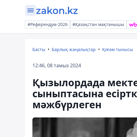
#Референдум-2026
#Қазақстан мақтанышы
Басты
Барлық жаңалықтар
Қоғам тынысы
12:46, 08 тамыз 2024
Қызылордада мект
сыныптасына есіртк
мәжбүрлеген