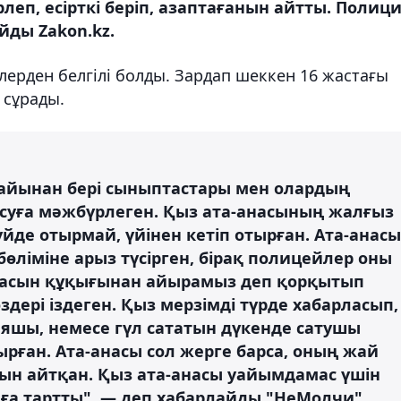
еп, есірткі беріп, азаптағанын айтты. Полиц
йды Zakon.kz.
лерден белгілі болды. Зардап шеккен 16 жастағы
 сұрады.
айынан бері сыныптастары мен олардың
суға мәжбүрлеген. Қыз ата-анасының жалғыз
йде отырмай, үйінен кетіп отырған. Ата-анасы
өліміне арыз түсірген, бірақ полицейлер оны
анасын құқығынан айырамыз деп қорқытып
дері іздеген. Қыз мерзімді түрде хабарласып,
аяшы, немесе гүл сататын дүкенде сатушы
ырған. Ата-анасы сол жерге барса, оның жай
анын айтқан. Қыз ата-анасы уайымдамас үшін
лға тартты", — деп хабарлайды "НеМолчи"