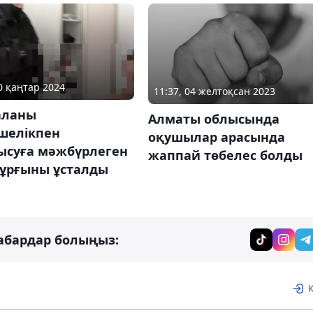
30 қаңтар 2024
11:37, 04 желтоқсан 2023
аланы
Алматы облысында
шелікпен
оқушылар арасында
ысуға мәжбүрлеген
жаппай төбелес болды
тұрғыны ұсталды
абардар болыңыз: