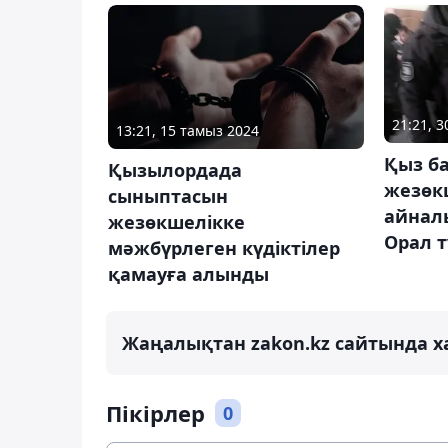
21:21, 
13:21, 15 тамыз 2024
Қыз б
Қызылордада
жезөк
сыныптасын
айнал
жезөкшелікке
Орал 
мәжбүрлеген күдіктілер
қамауға алынды
Жаңалықтан zakon.kz сайтында х
Пікірлер
0