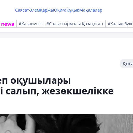
Саясат
Әлем
Қаржы
Оқиға
Құқық
Мақалалар
#Қазақмыс
#Салыстырмалы Қазақстан
#Халық бухг
Қоғ
еп оқушылары
і салып, жезөкшелікке