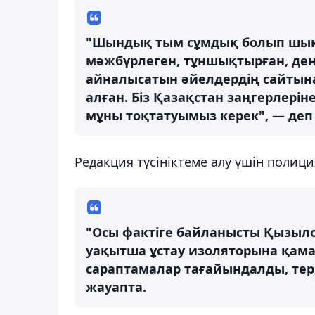
"Шындық тым сұмдық болып шықт
мәжбүрлеген, тұншықтырған, дене
айналысатын әйелдердің сайтына
алған. Біз Қазақстан заңгерлерін
мұны тоқтатуымыз керек", — деп 
Редакция түсініктеме алу үшін полиция
"Осы фактіге байланысты Қызылор
уақытша ұстау изоляторына қама
сараптамалар тағайындалды, терг
жауапта.