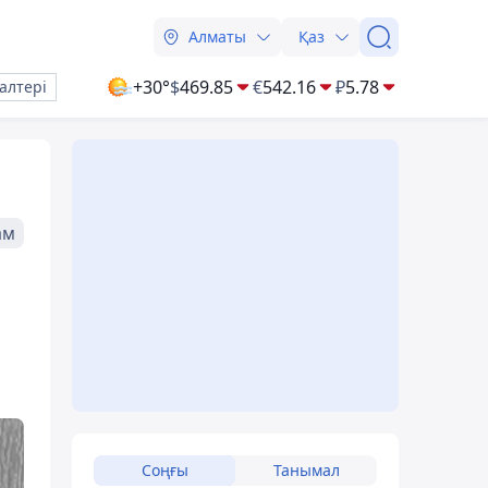
Алматы
Қаз
+30°
$
469.85
€
542.16
₽
5.78
алтері
ам
Соңғы
Танымал