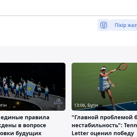
Пікір жаз
үгін
13:06, Бүгін
 единые правила
"Главной проблемой 
дены в вопросе
нестабильность": Tenn
товки будущих
Letter оценил победу