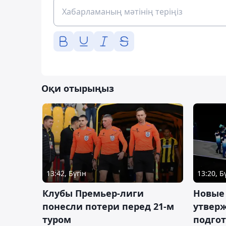
Оқи отырыңыз
13:42, Бүгін
13:20, Б
Клубы Премьер-лиги
Новые
понесли потери перед 21-м
утверж
туром
подго