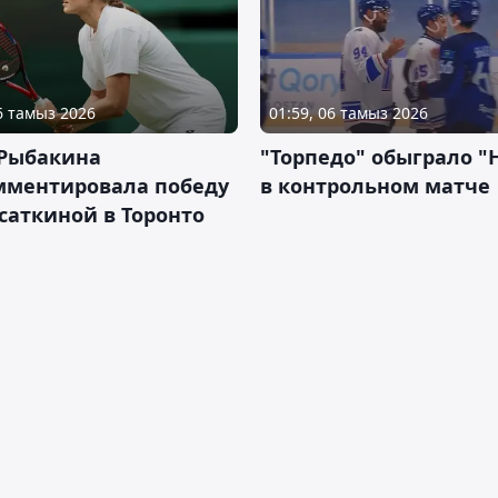
06 тамыз 2026
01:59, 06 тамыз 2026
 Рыбакина
"Торпедо" обыграло "
мментировала победу
в контрольном матче
саткиной в Торонто