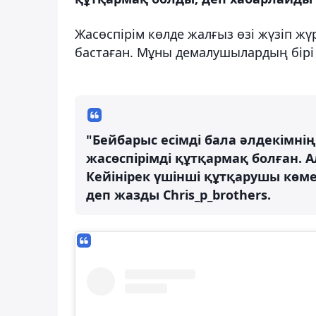
Жасөспірім көлде жалғыз өзі жүзіп жүр
бастаған. Мұны демалушылардың бірі
"Бейбарыс есімді бала әлдекімнің
жасөспірімді құтқармақ болған. 
Кейінірек үшінші құтқарушы көме
деп жазды Chris_p_brothers.