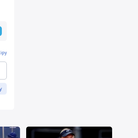
Кіру
у