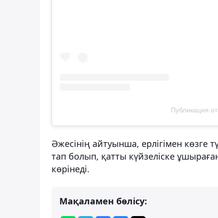
Публикация от K
Әжесінің айтуынша, ерлігімен көзге т
тап болып, қатты күйзеліске ұшыраға
көрінеді.
Мақаламен бөлісу: