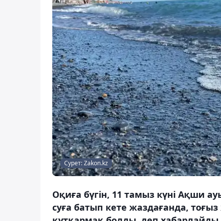
Сурет: Zakon.kz
Оқиға бүгін, 11 тамыз күні Ақши а
суға батып кете жаздағанда, тоғыз 
құтқармақ болды, деп хабарлайды 