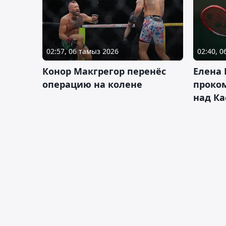
02:57, 06 тамыз 2026
02:40, 
Конор Макгрегор перенёс
Елена
операцию на колене
проко
над Ка