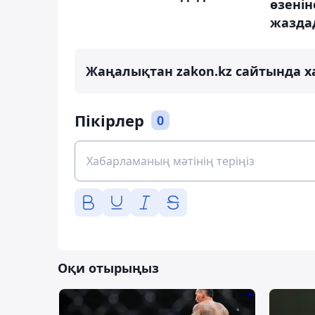
өзенін
жазда
Жаңалықтан zakon.kz сайтында х
Пікірлер
0
Оқи отырыңыз