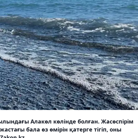
уылындағы Алакөл көлінде болған. Жасөспірім
жастағы бала өз өмірін қатерге тігіп, оны
Zakon.kz.