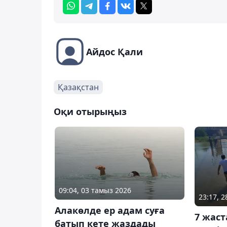
Айдос Қали
Қазақстан
Оқи отырыңыз
09:04, 03 тамыз 2026
23:17, 
Алакөлде ер адам суға
7 жаст
батып кете жаздады