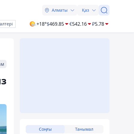
Алматы
Қаз
+18°
$
469.85
€
542.16
₽
5.78
алтері
ам
ыз
ы
Соңғы
Танымал