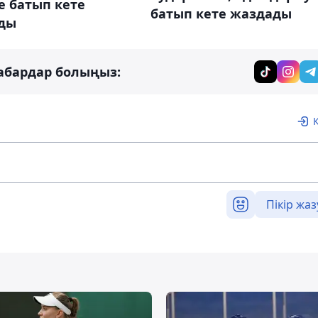
е батып кете
батып кете жаздады
ды
абардар болыңыз:
Пікір жаз