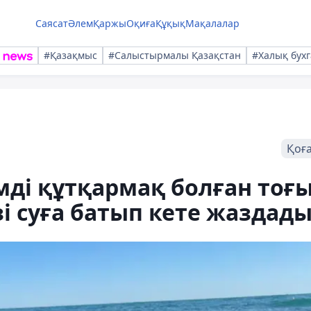
Саясат
Әлем
Қаржы
Оқиға
Құқық
Мақалалар
#Қазақмыс
#Салыстырмалы Қазақстан
#Халық бухг
Қоғ
мді құтқармақ болған тоғ
і суға батып кете жаздад