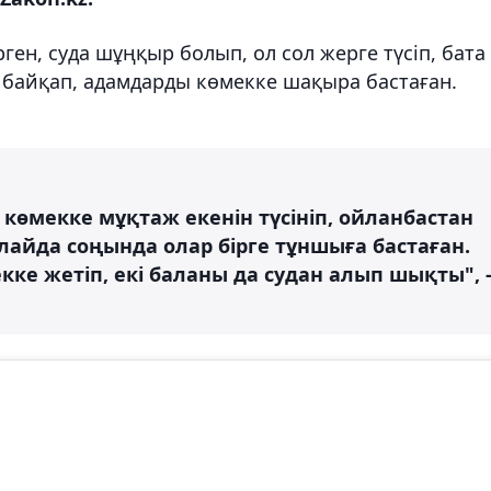
ген, суда шұңқыр болып, ол сол жерге түсіп, бата
 байқап, адамдарды көмекке шақыра бастаған.
 көмекке мұқтаж екенін түсініп, ойланбастан
Алайда соңында олар бірге тұншыға бастаған.
кке жетіп, екі баланы да судан алып шықты", 