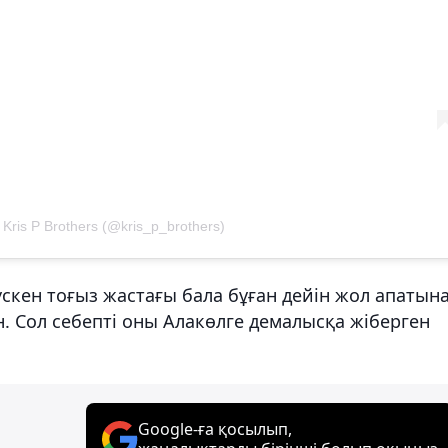
ris P Brothers️️️ (@kris_p_brothers)
үскен тоғыз жастағы бала бұған дейін жол апатын
н. Сол себепті оны Алакөлге демалысқа жіберген
Google-ға қосылып,