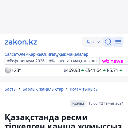
Қаз
Саясат
Әлем
Қаржы
Оқиға
Құқық
Мақалалар
#Референдум-2026
#Қазақстан мақтанышы
+23°
$
469.93
€
541.64
₽
5.71
Басты
Барлық жаңалықтар
Қоғам тынысы
Қоғам
15:00, 12 тамыз 2024
Қазақстанда ресми
тіркелген қанша жұмыссыз