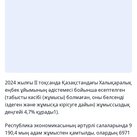
2024 жылғы II тоқсанда Қазақстандағы Халықаралық
еңбек ұйымының әдістемесі бойынша есептелген
(табысты кәсібі (жұмысы) болмаған, оны белсенді
іздеген және жұмысқа кірісуге дайын) жұмыссыздық
деңгейі 4,7% құрады1).
Республика экономикасының әртүрлі салаларында 9
190,4 мың адам жұмыспен қамтылды, олардың 6971