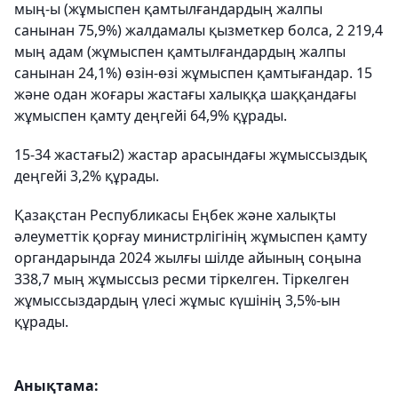
мың-ы (жұмыспен қамтылғандардың жалпы
санынан 75,9%) жалдамалы қызметкер болса, 2 219,4
мың адам (жұмыспен қамтылғандардың жалпы
санынан 24,1%) өзін-өзі жұмыспен қамтығандар. 15
және одан жоғары жастағы халыққа шаққандағы
жұмыспен қамту деңгейі 64,9% құрады.
15-34 жастағы2) жастар арасындағы жұмыссыздық
деңгейі 3,2% құрады.
Қазақстан Республикасы Еңбек және халықты
әлеуметтік қорғау министрлігінің жұмыспен қамту
органдарында 2024 жылғы шілде айының соңына
338,7 мың жұмыссыз ресми тіркелген. Тіркелген
жұмыссыздардың үлесі жұмыс күшінің 3,5%-ын
құрады.
Анықтама: