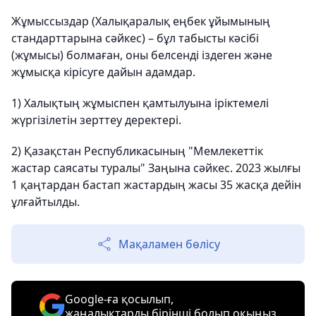
Жұмыссыздар (Халықаралық еңбек ұйымының
стандарттарына сәйкес) – бұл табысты кәсібі
(жұмысы) болмаған, оны белсенді іздеген және
жұмысқа кірісуге дайын адамдар.
1) Халықтың жұмыспен қамтылуына іріктемелі
жүргізілетін зерттеу деректері.
2) Қазақстан Республикасының "Мемлекеттік
жастар саясаты туралы" Заңына сәйкес. 2023 жылғы
1 қаңтардан бастап жастардың жасы 35 жасқа дейін
ұлғайтылды.
Мақаламен бөлісу
Google-ға қосылып,
жаңалықтарды бірінші болып оқыңыз