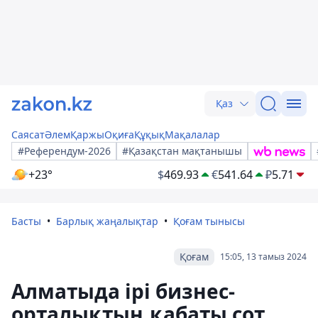
Қаз
Саясат
Әлем
Қаржы
Оқиға
Құқық
Мақалалар
#Референдум-2026
#Қазақстан мақтанышы
+23°
$
469.93
€
541.64
₽
5.71
Басты
Барлық жаңалықтар
Қоғам тынысы
Қоғам
15:05, 13 тамыз 2024
Алматыда ірі бизнес-
орталықтың қабаты сот