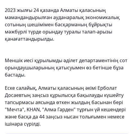
2023 жылғы 24 қазанда Алматы қаласының
мамандандырылған ауданаралық экономикалық
сотының шешімімен басқарманың бұйрықты
мәжбүрлі түрде орындау туралы талап-арызы
қанағаттандырылды.
Меншік иесі құрылымды әділет департаментінің сот
орындаушыларының қатысуымен өз бетінше бұза
бастады.
Еске салайық, Алматы қаласының әкімі Ерболат
Досаевтың заңсыз құрылысқа бақылауды күшейту
тапсырмасы аясында өткен жылдың басынан бері
"Мечта", KHAN, "Алма Гарден" тұрғын үй кешендері
және басқа да 44 заңсыз нысан толығымен немесе
ішінара сүрілді.