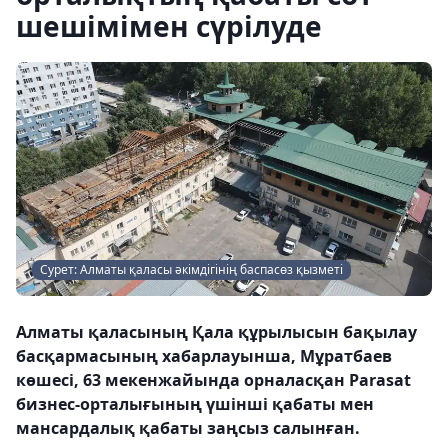
шешімімен сүрілуде
Сурет: Алматы қаласы әкімдігінің баспасөз қызметі
Алматы қаласының Қала құрылысын бақылау
басқармасының хабарлауынша, Мұратбаев
көшесі, 63 мекенжайында орналасқан Parasat
бизнес-орталығының үшінші қабаты мен
мансардалық қабаты заңсыз салынған.