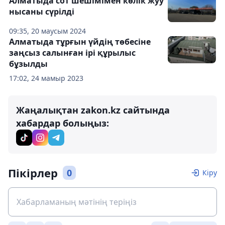
Алматыда сот шешімімен көлік жуу
нысаны сүрілді
09:35, 20 маусым 2024
Алматыда тұрғын үйдің төбесіне
заңсыз салынған ірі құрылыс
бұзылды
17:02, 24 мамыр 2023
Жаңалықтан zakon.kz сайтында
хабардар болыңыз:
Пікірлер
0
Кіру