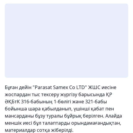
Бұған дейін "Parasat Samex Co LTD" ЖШС иесіне
жоспардан тыс тексеру жүргізу барысында ҚР
ӘҚБтК 316-бабының 1-бөлігі және 321-бабы
бойынша шара қабылданып, үшінші қабат пен
мансарданы бұзу туралы бұйрық берілген. Алайда
меншік иесі бұл талаптарды орындамағандықтан,
материалдар сотқа жіберілді.