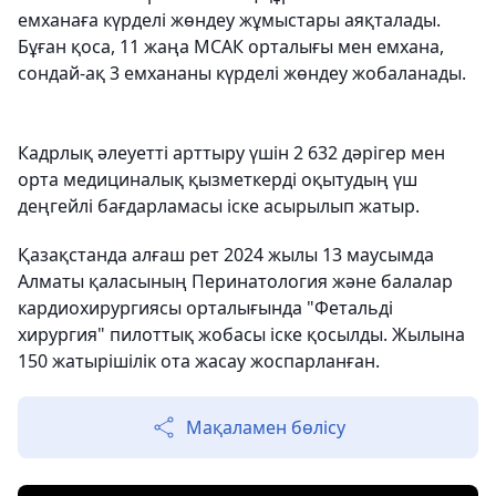
емханаға күрделі жөндеу жұмыстары аяқталады.
Бұған қоса, 11 жаңа МСАК орталығы мен емхана,
сондай-ақ 3 емхананы күрделі жөндеу жобаланады.
Кадрлық әлеуетті арттыру үшін 2 632 дәрігер мен
орта медициналық қызметкерді оқытудың үш
деңгейлі бағдарламасы іске асырылып жатыр.
Қазақстанда алғаш рет 2024 жылы 13 маусымда
Алматы қаласының Перинатология және балалар
кардиохирургиясы орталығында "Фетальді
хирургия" пилоттық жобасы іске қосылды. Жылына
150 жатырішілік ота жасау жоспарланған.
Мақаламен бөлісу