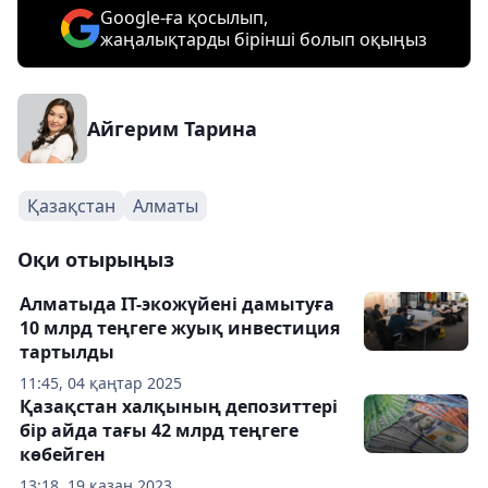
Google-ға қосылып,
жаңалықтарды бірінші болып оқыңыз
Айгерим Тарина
Қазақстан
Алматы
Оқи отырыңыз
Алматыда IT-экожүйені дамытуға
10 млрд теңгеге жуық инвестиция
тартылды
11:45, 04 қаңтар 2025
Қазақстан халқының депозиттері
бір айда тағы 42 млрд теңгеге
көбейген
13:18, 19 қазан 2023