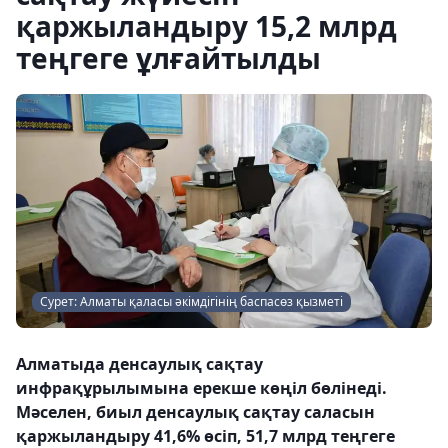
қаржыландыру 15,2 млрд
теңгеге ұлғайтылды
Сурет: Алматы қаласы әкімдігінің баспасөз қызметі
Алматыда денсаулық сақтау
инфрақұрылымына ерекше көңіл бөлінеді.
Мәселен, биыл денсаулық сақтау саласын
қаржыландыру 41,6% өсіп, 51,7 млрд теңгеге