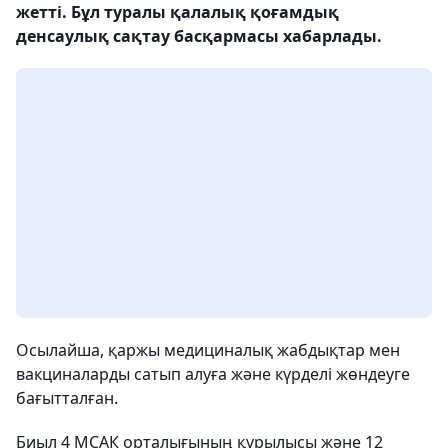
жетті. Бұл туралы қалалық қоғамдық
денсаулық сақтау басқармасы хабарлады.
Осылайша, қаржы медициналық жабдықтар мен
вакциналарды сатып алуға және күрделі жөндеуге
бағытталған.
Биыл 4 МСАК орталығының құрылысы және 12