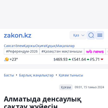
Қаз
Саясат
Әлем
Қаржы
Оқиға
Құқық
Мақалалар
#Референдум-2026
#Қазақстан мақтанышы
+23°
$
469.93
€
541.64
₽
5.71
Басты
Барлық жаңалықтар
Қоғам тынысы
Қоғам
09:01, 15 тамыз 2024
Алматыда денсаулық
сақтау жүйесін