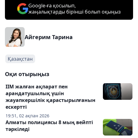
Google-ға қосылып,
жаңалықтарды бірінші болып оқыңыз
Айгерим Тарина
Қазақстан
Оқи отырыңыз
ІІМ жалған ақпарат пен
арандатушылық үшін
жауапкершілік қарастырылғанын
ескертті
19:51, 02 ақпан 2026
Алматы полициясы 8 мың вейпті
тәркіледі