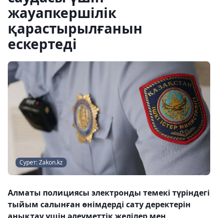
жауапкершілік
қарастырылғанын
ескертеді
Сурет: Zakon.kz
Алматы полициясы электронды темекі түріндегі
тыйым салынған өнімдерді сату деректерін
анықтау үшін әлеуметтік желілер мен