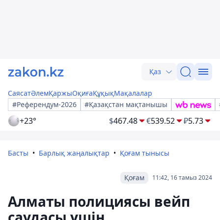
Қаз
Саясат
Әлем
Қаржы
Оқиға
Құқық
Мақалалар
#Референдум-2026
#Қазақстан мақтанышы
+23°
$
467.48
€
539.52
₽
5.73
Басты
Барлық жаңалықтар
Қоғам тынысы
Қоғам
11:42, 16 тамыз 2024
Алматы полициясы вейп
саудасы үшін