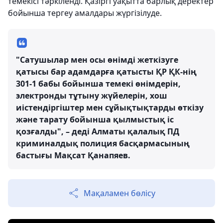
темекісі тәркіленді. Қазіргі уақытта барлық деректер
бойынша тергеу амалдары жүргізілуде.
"Сатушылар мен осы өнімді жеткізуге
қатысы бар адамдарға қатысты ҚР ҚК-нің
301-1 бабы бойынша темекі өнімдерін,
электронды тұтыну жүйелерін, хош
иістендіргіштер мен сұйықтықтарды өткізу
және тарату бойынша қылмыстық іс
қозғалды", – деді Алматы қалалық ПД
криминалдық полиция басқармасының
бастығы Мақсат Қанапяев.
Мақаламен бөлісу