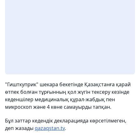
"Гишткуприк" шекара бекетінде Қазақстанға қарай
өтпек болған тұрғынның қол жүгін тексеру кезінде
кеденшілер медициналық құрал-жабдық пен
микроскоп және 4 көне самауырды тапқан.
Бұл заттар кедендік декларацияда көрсетілмеген,
деп жазады
qazaqstan.tv
.