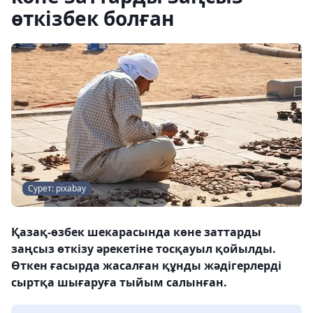
өткізбек болған
Сурет: pixabay
Қазақ-өзбек шекарасында көне заттарды
заңсыз өткізу әрекетіне тосқауыл қойылды.
Өткен ғасырда жасалған құнды жәдігерлерді
сыртқа шығаруға тыйым салынған.