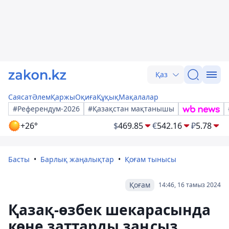
Қаз
Саясат
Әлем
Қаржы
Оқиға
Құқық
Мақалалар
#Референдум-2026
#Қазақстан мақтанышы
+26°
$
469.85
€
542.16
₽
5.78
Басты
Барлық жаңалықтар
Қоғам тынысы
Қоғам
14:46, 16 тамыз 2024
Қазақ-өзбек шекарасында
көне заттарды заңсыз