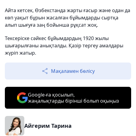
Айта кетсек, Өзбекстанда жарты ғасыр және одан да
көп уақыт бұрын жасалған бұйымдарды сыртқа
алып шығуға заң бойынша рұқсат жоқ.
Тексеріске сәйкес бұйымдардың 1920 жылы
шығарылғаны анықталды. Қазір тергеу амалдары
жүріп жатыр.
Мақаламен бөлісу
Google-ға қосылып,
жаңалықтарды бірінші болып оқыңыз
Айгерим Тарина