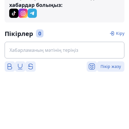
хабардар болыңыз:
Пікірлер
0
Кіру
Пікір жазу