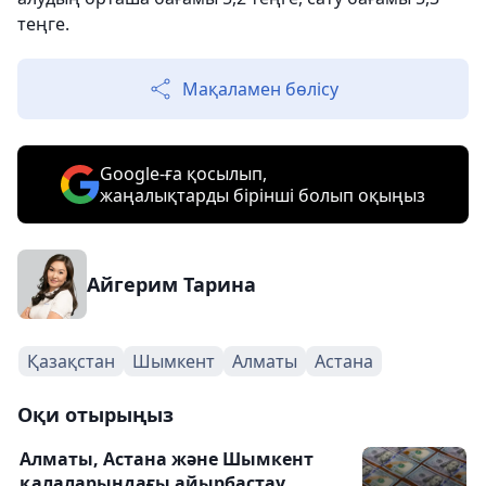
теңге.
Мақаламен бөлісу
Google-ға қосылып,
жаңалықтарды бірінші болып оқыңыз
Айгерим Тарина
Қазақстан
Шымкент
Алматы
Астана
Оқи отырыңыз
Алматы, Астана және Шымкент
қалаларындағы айырбастау