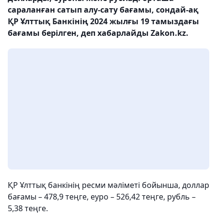
сараланған сатып алу-сату бағамы, сондай-ақ
ҚР Ұлттық Банкінің 2024 жылғы 19 тамыздағы
бағамы берілген, деп хабарлайды Zakon.kz.
ҚР Ұлттық банкінің ресми мәліметі бойынша, доллар
бағамы – 478,9 теңге, еуро – 526,42 теңге, рубль –
5,38 теңге.