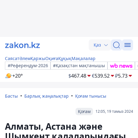
Қаз
Саясат
Әлем
Қаржы
Оқиға
Құқық
Мақалалар
#Референдум-2026
#Қазақстан мақтанышы
+20°
$
467.48
€
539.52
₽
5.73
Басты
Барлық жаңалықтар
Қоғам тынысы
Қоғам
12:05, 19 тамыз 2024
Алматы, Астана және
Шымкент қалаларындағы