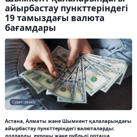
айырбастау пункттеріндегі
19 тамыздағы валюта
бағамдары
Сурет: pexels
Астана, Алматы және Шымкент қалаларындағы
айырбастау пункттеріндегі валюталарды:
долларды, еуроны және рубльді орташа