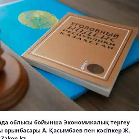
да облысы бойынша Экономикалық тергеу
 орынбасары А. Қасымбаев пен кәсіпкер Ж.
Zakon.kz.