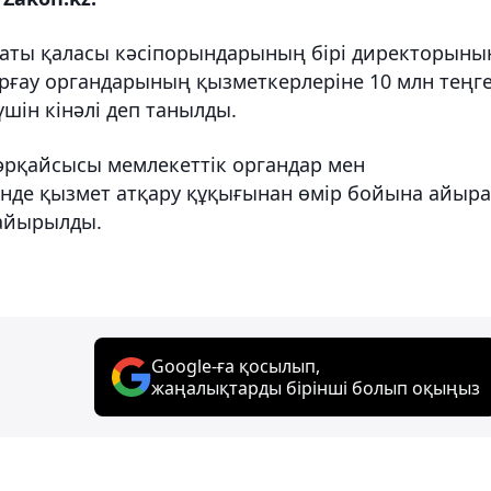
маты қаласы кәсіпорындарының бірі директорыны
орғау органдарының қызметкерлеріне 10 млн теңг
шін кінәлі деп танылды.
 әрқайсысы мемлекеттік органдар мен
інде қызмет атқару құқығынан өмір бойына айыра
 айырылды.
Google-ға қосылып,
жаңалықтарды бірінші болып оқыңыз