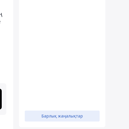
ң
е
Барлық жаңалықтар