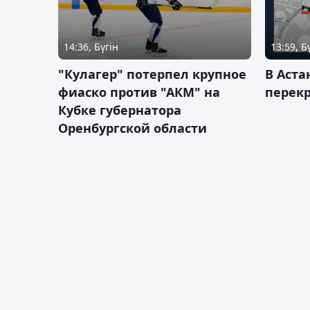
14:36, Бүгін
13:59, Б
"Кулагер" потерпел крупное
В Аста
фиаско против "АКМ" на
перек
Кубке губернатора
Оренбургской области