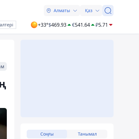
Алматы
Қаз
+33°
$
469.93
€
541.64
₽
5.71
алтері
ам
ң
Соңғы
Танымал