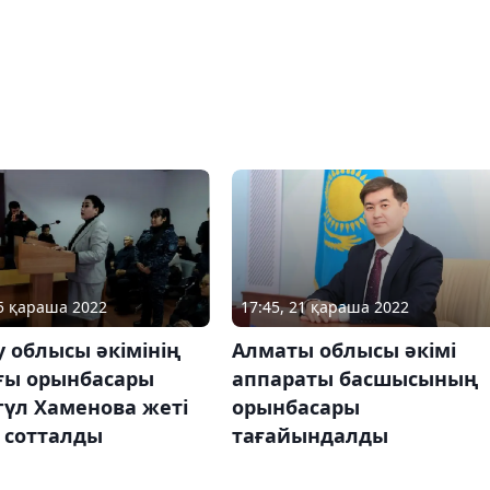
15 қараша 2022
17:45, 21 қараша 2022
 облысы әкімінің
Алматы облысы әкімі
ғы орынбасары
аппараты басшысының
гүл Хаменова жеті
орынбасары
 сотталды
тағайындалды