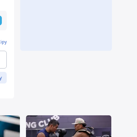
Кіру
у