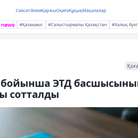
Саясат
Әлем
Қаржы
Оқиға
Құқық
Мақалалар
#Қазақмыс
#Салыстырмалы Қазақстан
#Халық бухг
Қоғ
 бойынша ЭТД басшысыны
ы сотталды