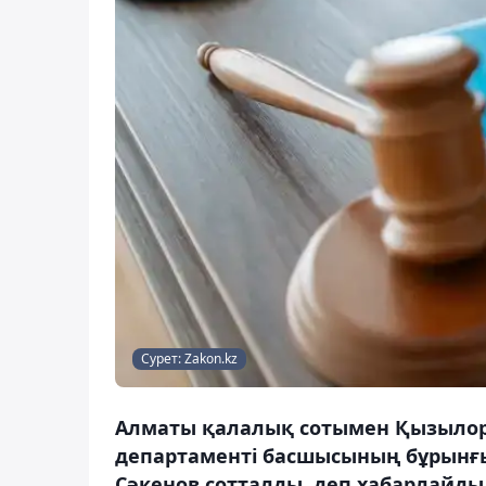
Сурет: Zakon.kz
Алматы қалалық сотымен Қызылор
департаменті басшысының бұрынғы
Сәкенов сотталды, деп хабарлайды 