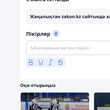
Жаңалықтан zakon.kz сайтында х
Пікірлер
0
Оқи отырыңыз