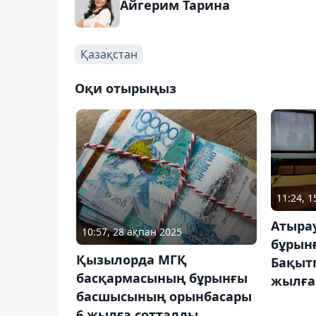
Айгерим Тарина
Қазақстан
Оқи отырыңыз
11:24, 
Атырау
10:57, 28 ақпан 2025
бұрын
Қызылорда МГҚ
Бақыт
басқармасының бұрынғы
жылға
басшысының орынбасары
6 жылға сотталды