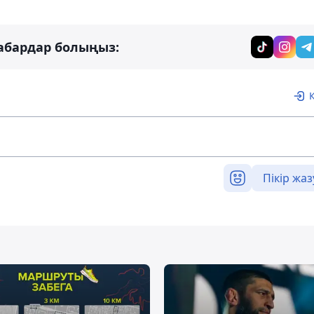
абардар болыңыз:
Пікір жаз