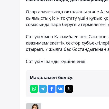
Олар алаяқтыққа оқталғаны және Ал
қылмыстық ісін тоқтату үшін құқық қ
сомасында пара беруге итермелегені ү
Сот үкімімен Қасымбаев пен Сәкенов
квазимемлекеттік сектор субъектілер
отырып, 7 жылға бас бостандығынан
Сот үкімі заңды күшіне енді.
Мақаламен бөлісу: