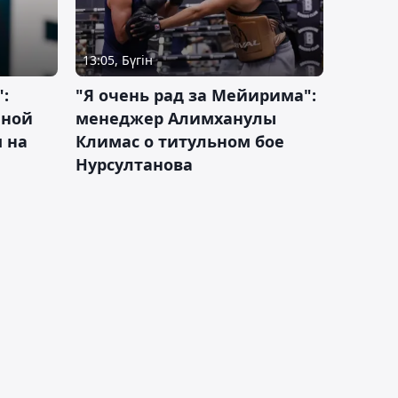
13:05, Бүгін
:
"Я очень рад за Мейирима":
чной
менеджер Алимханулы
 на
Климас о титульном бое
Нурсултанова