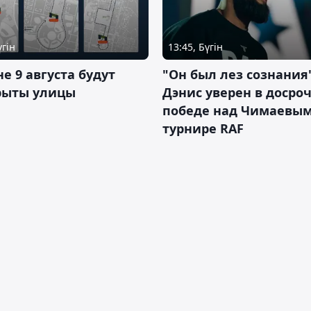
үгін
13:45, Бүгін
не 9 августа будут
"Он был лез сознания"
рыты улицы
Дэнис уверен в досро
победе над Чимаевым
турнире RAF