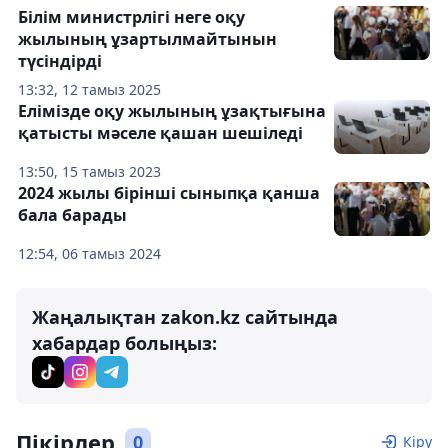
Білім министрлігі неге оқу
жылының ұзартылмайтынын
түсіндірді
13:32, 12 тамыз 2025
Елімізде оқу жылының ұзақтығына
қатысты мәселе қашан шешіледі
13:50, 15 тамыз 2023
2024 жылы бірінші сыныпқа қанша
бала барады
12:54, 06 тамыз 2024
Жаңалықтан zakon.kz сайтында
хабардар болыңыз:
Пікірлер
0
Кіру