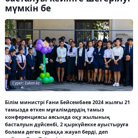
мүмкін бе
Сурет: Zakon.kz
Білім министрі Ғани Бейсембаев 2024 жылғы 21
тамызда өткен мұғалімдердің тамыз
конференциясы аясында оқу жылының
басталуын дүйсенбі, 2 қыркүйекке ауыстыруға
болама деген сұраққа жауап берді, деп