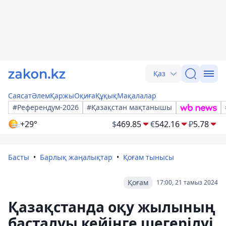
Қаз
Саясат
Әлем
Қаржы
Оқиға
Құқық
Мақалалар
#Референдум-2026
#Қазақстан мақтанышы
+29°
$
469.85
€
542.16
₽
5.78
Басты
Барлық жаңалықтар
Қоғам тынысы
Қоғам
17:00, 21 тамыз 2024
Қазақстанда оқу жылының
басталуы кейінге шегерілуі