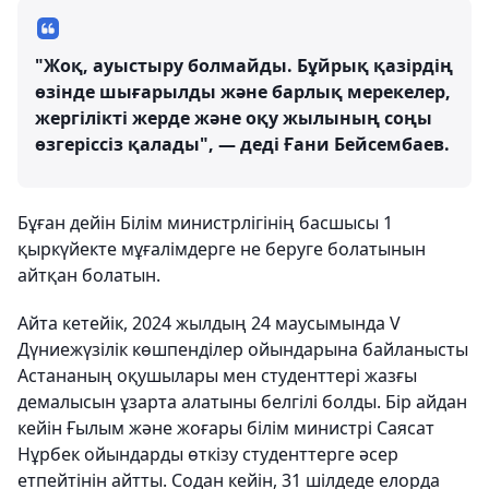
"Жоқ, ауыстыру болмайды. Бұйрық қазірдің
өзінде шығарылды және барлық мерекелер,
жергілікті жерде және оқу жылының соңы
өзгеріссіз қалады", — деді Ғани Бейсембаев.
Бұған дейін Білім министрлігінің басшысы 1
қыркүйекте мұғалімдерге не беруге болатынын
айтқан болатын.
Айта кетейік, 2024 жылдың 24 маусымында V
Дүниежүзілік көшпенділер ойындарына байланысты
Астананың оқушылары мен студенттері жазғы
демалысын ұзарта алатыны белгілі болды. Бір айдан
кейін Ғылым және жоғары білім министрі Саясат
Нұрбек ойындарды өткізу студенттерге әсер
етпейтінін айтты. Содан кейін, 31 шілдеде елорда