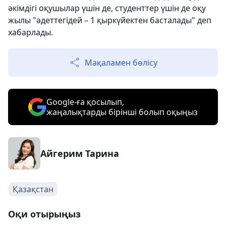
әкімдігі оқушылар үшін де, студенттер үшін де оқу
жылы "әдеттегідей – 1 қыркүйектен басталады" деп
хабарлады.
Мақаламен бөлісу
Google-ға қосылып,
жаңалықтарды бірінші болып оқыңыз
Айгерим Тарина
Қазақстан
Оқи отырыңыз