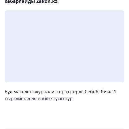
хабарлайды Zakon.kz.
Бұл мәселені журналистер көтерді. Себебі биыл 1
қыркүйек жексенбіге түсіп тұр.