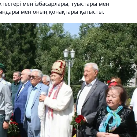
ктестері мен ізбасарлары, туыстары мен
ғындары мен оның қонақтары қатысты.