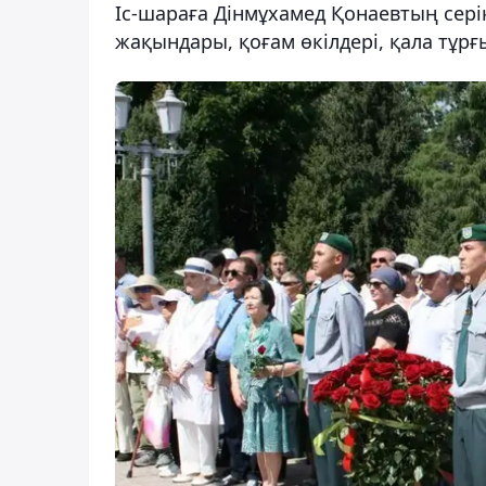
Іс-шараға Дінмұхамед Қонаевтың сері
жақындары, қоғам өкілдері, қала тұр