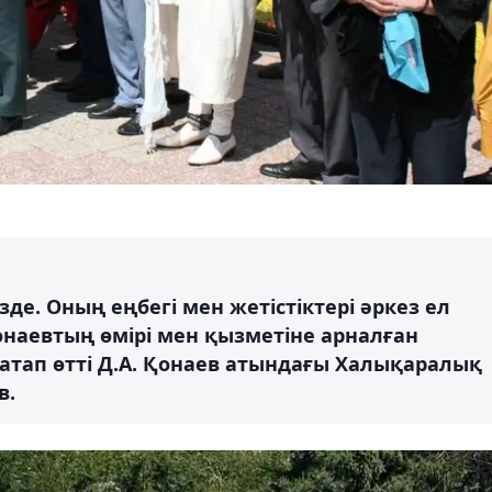
де. Оның еңбегі мен жетістіктері әркез ел
онаевтың өмірі мен қызметіне арналған
 атап өтті Д.А. Қонаев атындағы Халықаралық
в.