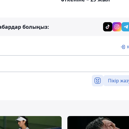
абардар болыңыз:
Пікір жаз