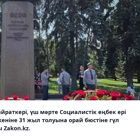
раткері, үш мәрте Социалистік еңбек ері
еніне 31 жыл толуына орай бюстіне гүл
 Zakon.kz.