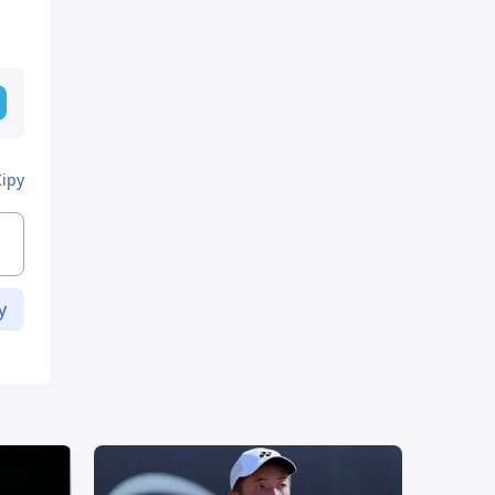
Кіру
у