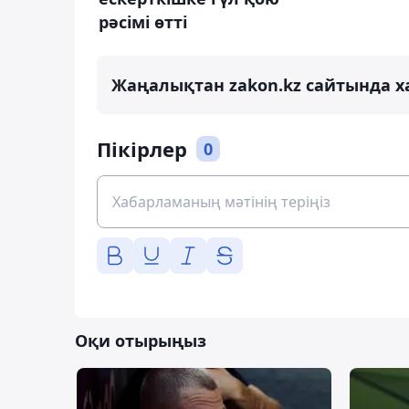
рәсімі өтті
Жаңалықтан zakon.kz сайтында х
Пікірлер
0
Оқи отырыңыз