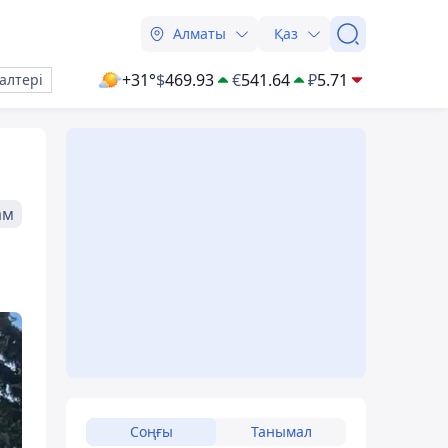
Алматы
Қаз
+31°
$
469.93
€
541.64
₽
5.71
алтері
ам
Соңғы
Танымал