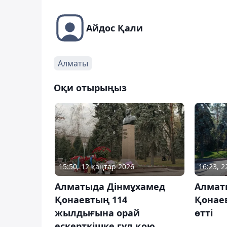
Айдос Қали
Алматы
Оқи отырыңыз
15:50, 12 қаңтар 2026
16:23, 
Алматыда Дінмұхамед
Алмат
Қонаевтың 114
Қонаев
жылдығына орай
өтті
ескерткішке гүл қою