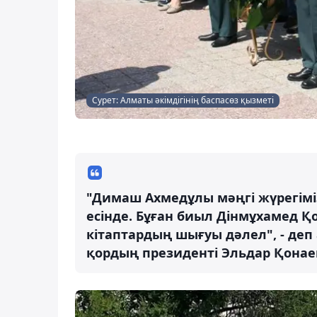
Сурет: Алматы әкімдігінің баспасөз қызметі
"Димаш Ахмедұлы мәңгі жүрегіміз
есінде. Бұған биыл Дінмұхамед Қ
кітаптардың шығуы дәлел", - деп
қордың президенті Эльдар Қонае