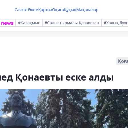
Саясат
Әлем
Қаржы
Оқиға
Құқық
Мақалалар
#Қазақмыс
#Салыстырмалы Қазақстан
#Халық бухг
Қоғ
ед Қонаевты еске алды