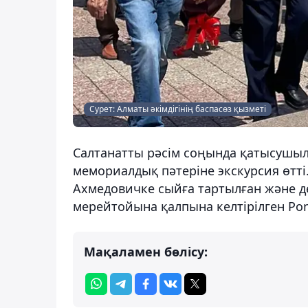
Сурет: Алматы әкімдігінің баспасөз қызметі
Салтанатты рәсім соңында қатысушыл
мемориалдық пәтеріне экскурсия өтті
Ахмедовичке сыйға тартылған және д
мерейтойына қалпына келтірілген Ponti
Мақаламен бөлісу: