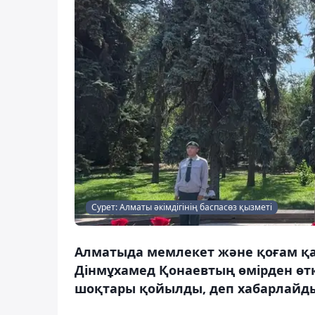
Сурет: Алматы әкімдігінің баспасөз қызметі
Алматыда мемлекет және қоғам қай
Дінмұхамед Қонаевтың өмірден өтк
шоқтары қойылды, деп хабарлайды