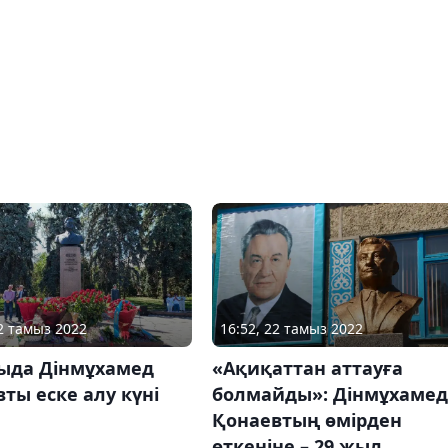
22 тамыз 2022
16:52, 22 тамыз 2022
ыда Дінмұхамед
«Ақиқаттан аттауға
ты еске алу күні
болмайды»: Дінмұхамед
Қонаевтың өмірден
өткеніне – 29 жыл