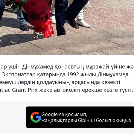
ар үшін Дінмұхамед Қонаевтың мұражай-үйіне жә
. Экспонаттар қатарында 1992 жылы Дінмұхамед
емеушілердің қолдауының арқасында кезекті
ac Grant Prix жеке автокөлігі ерекше көзге түсті.
Google-ға қосылып,
жаңалықтарды бірінші болып оқыңыз