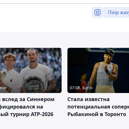
Пікір жаз
үгін
07:08, Бүгін
 вслед за Синнером
Cтала известна
фицировался на
потенциальная сопер
ый турнир ATP-2026
Рыбакиной в Торонто