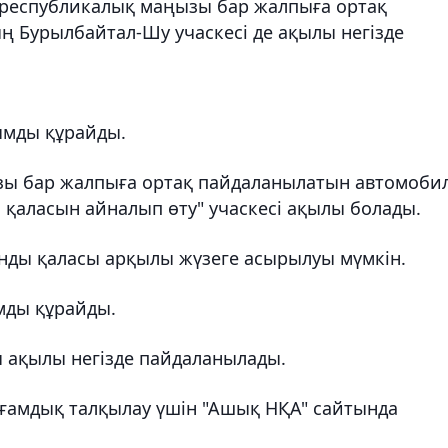
ы республикалық маңызы бар жалпыға ортақ
 Бурылбайтал-Шу учаскесі де ақылы негізде
мды құрайды.
зы бар жалпыға ортақ пайдаланылатын автомоби
​​қаласын айналып өту" учаскесі ақылы болады.
ды ​​қаласы арқылы жүзеге асырылуы мүмкін.
ды құрайды.
 ақылы негізде пайдаланылады.
қоғамдық талқылау үшін "Ашық НҚА" сайтында