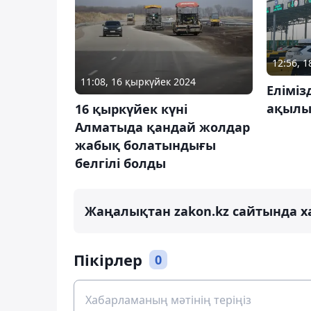
12:56, 1
11:08, 16 қыркүйек 2024
Еліміз
ақылы
16 қыркүйек күні
Алматыда қандай жолдар
жабық болатындығы
белгілі болды
Жаңалықтан zakon.kz сайтында х
Пікірлер
0