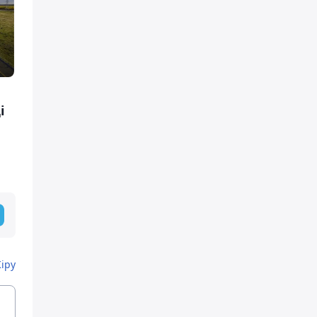
і
Кіру