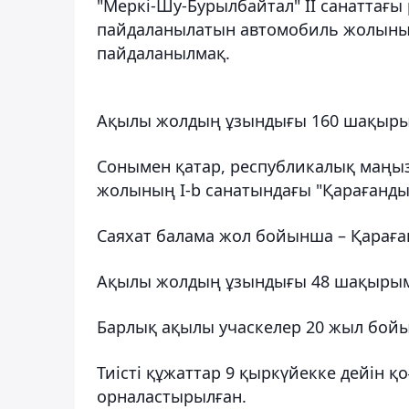
"Меркі-Шу-Бурылбайтал" ІІ санаттағ
пайдаланылатын автомобиль жолының
пайдаланылмақ.
Ақылы жолдың ұзындығы 160 шақыры
Сонымен қатар, республикалық маңы
жолының I-b санатындағы "Қарағанды 
Саяхат балама жол бойынша – Қараған
Ақылы жолдың ұзындығы 48 шақырым
Барлық ақылы учаскелер 20 жыл бойы
Тиісті құжаттар 9 қыркүйекке дейін 
орналастырылған.