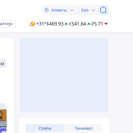
Алматы
Қаз
+31°
$
469.93
€
541.64
₽
5.71
алтері
ам
Соңғы
Танымал