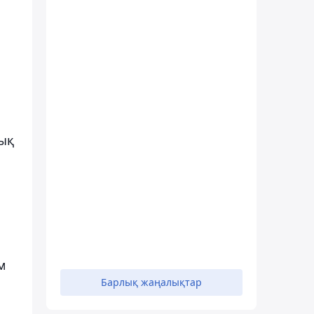
1
лық
ы
м
Барлық жаңалықтар