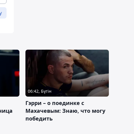
у
06:42, Бүгін
Гэрри – о поединке с
ница
Махачевым: Знаю, что могу
победить