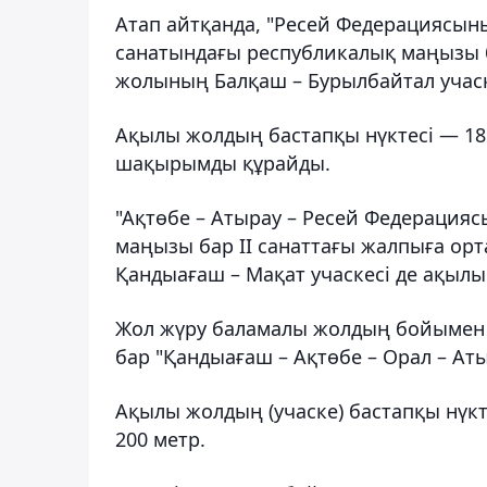
Атап айтқанда, "Ресей Федерациясыны
санатындағы республикалық маңызы 
жолының Балқаш – Бурылбайтал учаск
Ақылы жолдың бастапқы нүктесі — 18
шақырымды құрайды.
"Ақтөбе – Атырау – Ресей Федерацияс
маңызы бар ІІ санаттағы жалпыға о
Қандыағаш – Мақат учаскесі де ақылы
Жол жүру баламалы жолдың бойымен 
бар "Қандыағаш – Ақтөбе – Орал – Аты
Ақылы жолдың (учаске) ​​бастапқы нү
200 метр.