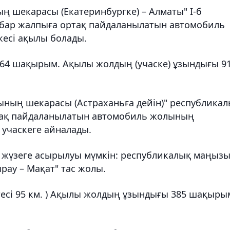
ң шекарасы (Екатеринбургке) – Алматы" I-б
бар жалпыға ортақ пайдаланылатын автомобиль
есі ақылы болады.
64 шақырым. Ақылы жолдың (учаске) ​​ұзындығы 9
ының шекарасы (Астраханьға дейін)" республика
ртақ пайдаланылатын автомобиль жолының
 учаскеге айналады.
жүзеге асырылуы мүмкін: республикалық маңыз
рау – Мақат" тас жолы.
ктесі 95 км. ) Ақылы жолдың ұзындығы 385 шақыры