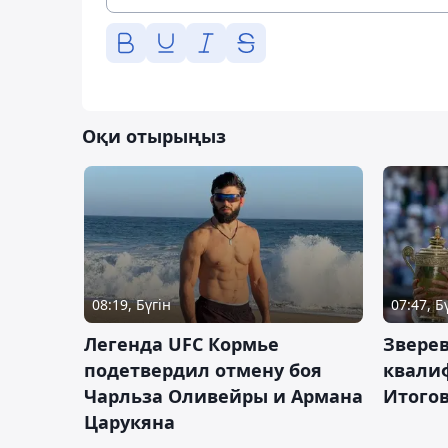
Оқи отырыңыз
08:19, Бүгін
07:47, Б
Легенда UFC Кормье
Зверев
подетвердил отмену боя
квали
Чарльза Оливейры и Армана
Итогов
Царукяна