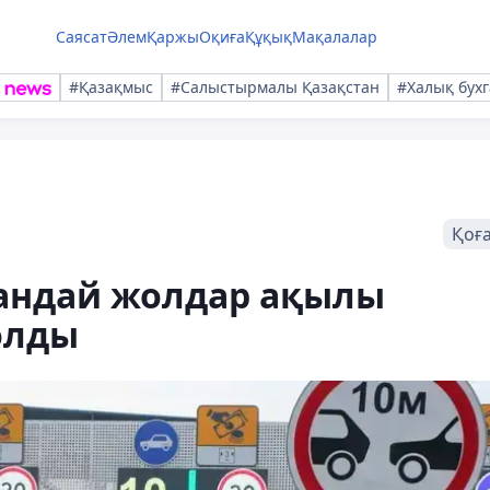
Саясат
Әлем
Қаржы
Оқиға
Құқық
Мақалалар
#Қазақмыс
#Салыстырмалы Қазақстан
#Халық бухг
Қоғ
қандай жолдар ақылы
олды