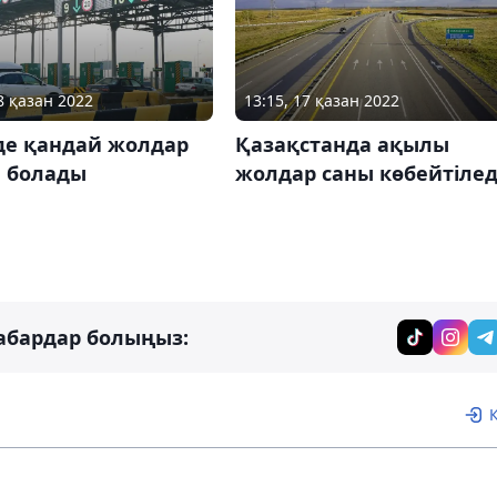
8 қазан 2022
13:15, 17 қазан 2022
де қандай жолдар
Қазақстанда ақылы
 болады
жолдар саны көбейтілед
абардар болыңыз: