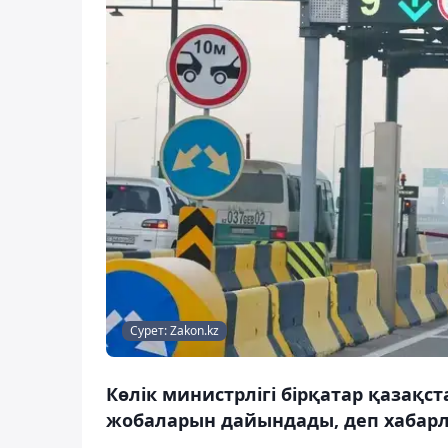
Сурет: Zakon.kz
Көлік министрлігі бірқатар қазақ
жобаларын дайындады, деп хабарл