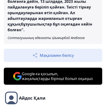
болғанға дейін, 13 шілдеде, 2023 жылы
пайдалануға беріліп қойған. Тиісті тіркеу
орындауларынан өтіп қойған. Ал
айыптауларда жарияланып отырған
құқықбұзушылықтар бұл оқиғадан кейін
болған".
Сотталушының адвокаты Шымырбай Ағабеков
Мақаламен бөлісу
Google-ға қосылып,
жаңалықтарды бірінші болып оқыңыз
Айдос Қали