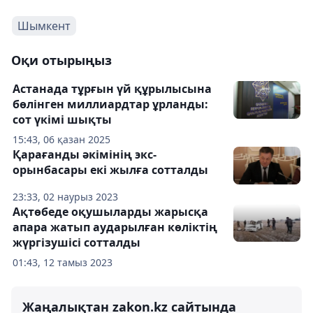
Шымкент
Оқи отырыңыз
Астанада тұрғын үй құрылысына
бөлінген миллиардтар ұрланды:
сот үкімі шықты
15:43, 06 қазан 2025
Қарағанды әкімінің экс-
орынбасары екі жылға сотталды
23:33, 02 наурыз 2023
Ақтөбеде оқушыларды жарысқа
апара жатып аударылған көліктің
жүргізушісі сотталды
01:43, 12 тамыз 2023
Жаңалықтан zakon.kz сайтында