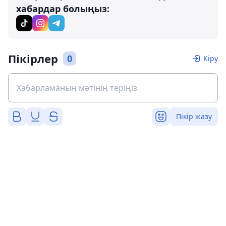
хабардар болыңыз:
Пікірлер
0
Кіру
Пікір жазу