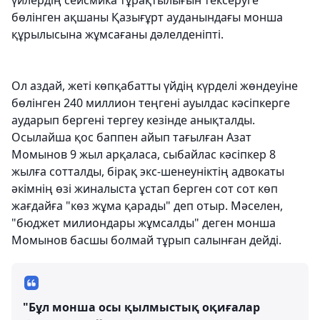
үйлердің сейсмика тұрақтылығын тексеруге
бөлінген ақшаны Қазығұрт ауданындағы монша
құрылысына жұмсағаны дәлелденіпті.
Ол аздай, жеті көпқабатты үйдің күрделі жөндеуіне
бөлінген 240 миллион теңгені ауылдас кәсіпкерге
аударып бергені тергеу кезінде анықталды.
Осылайша қос баппен айып тағылған Азат
Момынов 9 жыл арқаласа, сыбайлас кәсіпкер 8
жылға сотталды, бірақ экс-шенеуніктің адвокаты
әкімнің өзі жиналыста ұстап берген сот сот көп
жағдайға "көз жұма қарады" деп отыр. Мәселен,
"бюджет милиондары жұмсалды" деген монша
Момынов басшы болмай тұрып салынған дейді.
"Бұл монша осы қылмыстық оқиғалар