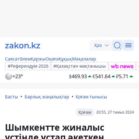
Қаз
Саясат
Әлем
Қаржы
Оқиға
Құқық
Мақалалар
#Референдум-2026
#Қазақстан мақтанышы
+23°
$
469.93
€
541.64
₽
5.71
Басты
Барлық жаңалықтар
Қоғам тынысы
Қоғам
20:55, 27 тамыз 2024
Шымкентте жиналыс
үстінде ұстап әкеткен