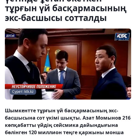
тұрғын үй басқармасының
экс-басшысы сотталды
Сурет: ktk.kz
Шымкентте тұрғын үй басқармасының экс-
басшысына сот үкімі шықты. Азат Момынов 216
көпқабатты үйдің сейсмика дайындығына
бөлінген 120 миллион теңге қаржыны монша