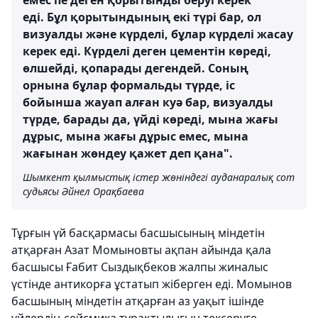
емес пе деген қорытынды беруі керек
еді. Бұл қорытындының екі түрі бар, ол
визуалды және күрделі, бұлар күрделі жасау
керек еді. Күрделі деген цементін көреді,
өлшейді, қопарады дегендей. Соның
орнына бұлар формальды түрде, іс
бойынша жауап алған куә бар, визуалды
түрде, барады да, үйді көреді, мына жағы
дұрыс, мына жағы дұрыс емес, мына
жағынан жөндеу қажет деп қана".
Шымкент қылмыстық істер жөніндегі ауданаралық сот
судьясы Әйнел Орақбаева
Тұрғын үй басқармасы басшысының міндетін
атқарған Азат Момыновты ақпан айында қала
басшысы Ғабит Сыздықбеков жалпы жиналыс
үстінде антикорға ұстатып жіберген еді. Момынов
басшының міндетін атқарған аз уақыт ішінде