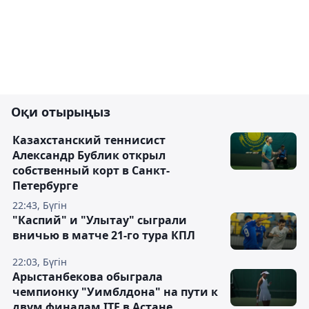
Оқи отырыңыз
Казахстанский теннисист
Александр Бублик открыл
собственный корт в Санкт-
Петербурге
22:43, Бүгін
"Каспий" и "Улытау" сыграли
вничью в матче 21-го тура КПЛ
22:03, Бүгін
Арыстанбекова обыграла
чемпионку "Уимблдона" на пути к
двум финалам ITF в Астане