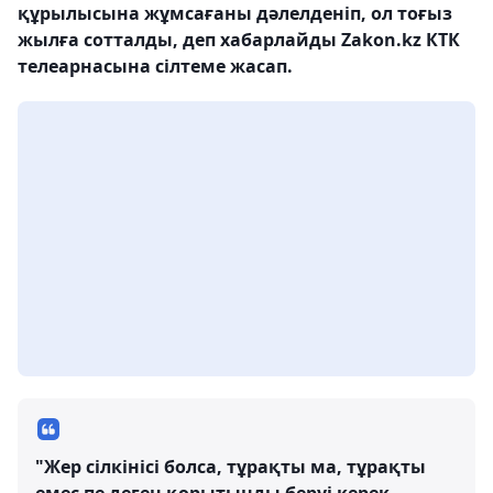
құрылысына жұмсағаны дәлелденіп, ол тоғыз
жылға сотталды, деп хабарлайды Zakon.kz КТК
телеарнасына сілтеме жасап.
"Жер сілкінісі болса, тұрақты ма, тұрақты