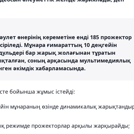
сәулет өнерінің кереметіне енді 185 прожектор
іріледі. Мұнара ғимараттың 10 деңгейін
дульдері бар жарық жолағынан тұратын
қталған, соның арқасында мультимедиялық
інген әкімдік хабарламасында.
сте бойынша жұмыс істейді:
 дейін мұнараның өзінде динамикалық жарықтанды
ндық режимде прожекторлар арқылы жарқырайды;