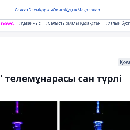
Саясат
Әлем
Қаржы
Оқиға
Құқық
Мақалалар
#Қазақмыс
#Салыстырмалы Қазақстан
#Халық бухг
Қоғ
 телемұнарасы сан түрлі