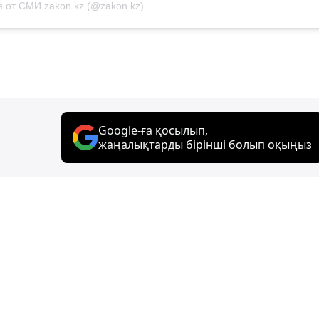
 от СМИ zakon.kz (@zakon.kz)
Google-ға қосылып,
жаңалықтарды бірінші болып оқыңыз