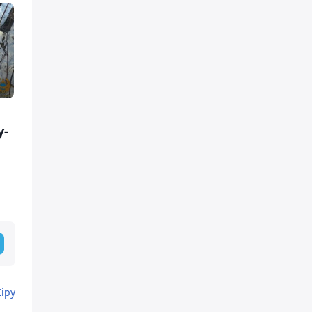
у-
Кіру