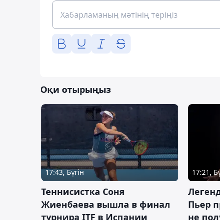
Оқи отырыңыз
17:43, Бүгін
17:21, Б
Теннисистка Соня
Леген
Жиенбаева вышла в финал
Пьер п
турнира ITF в Испании
не пол