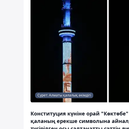
Сурет: Алматы қалалық әкімдігі
Конституция күніне орай "Көктөбе
қаланың ерекше символына айналд
түсірілген осы салтанатты сәттің 