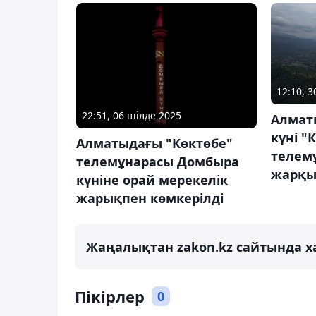
12:10, 
22:51, 06 шілде 2025
Алмат
күні "
Алматыдағы "Көктөбе"
телем
телемұнарасы Домбыра
жарқы
күніне орай мерекелік
жарықпен көмкерілді
Жаңалықтан zakon.kz сайтында х
Пікірлер
0