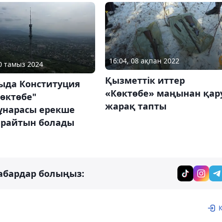
16:04, 08 ақпан 2022
30 тамыз 2024
Қызметтік иттер
ыда Конституция
«Көктөбе» маңынан қар
Көктөбе"
жарақ тапты
ұнарасы ерекше
райтын болады
абардар болыңыз: