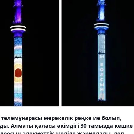
" телемұнарасы мерекелік реңке ие болып,
ы. Алматы қаласы әкімдігі 30 тамызда кешке
видеосын әлеуметтік желіде жариялады, деп