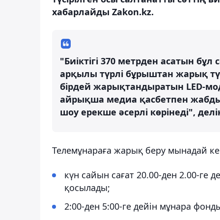
хабарлайды Zakon.kz.
"Биіктігі 370 метрден асатын бұл 
арқылы түрлі бұрыштан жарық түс
бірдей жарықтандыратын LED-мо
айрықша медиа қасбетпен жабды
шоу ерекше әсерлі көрінеді", дел
Телемұнараға жарық беру мынадай ке
күн сайын сағат 20.00-ден 2.00-ге
қосылады;
2:00-ден 5:00-ге дейін мұнара фо