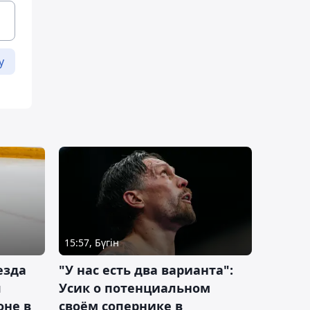
у
15:57, Бүгін
езда
"У нас есть два варианта":
я
Усик о потенциальном
оне в
своём сопернике в