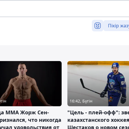
Пікір жаз
үгін
16:42, Бүгін
да ММА Жорж Сен-
"Цель - плей-офф": зв
ризнался, что никогда
казахстанского хокке
учал удовольствия от
Шестаков о новом сез