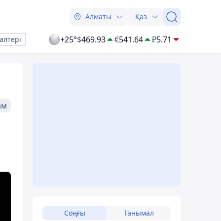
Алматы
Қаз
+25°
$
469.93
€
541.64
₽
5.71
алтері
ам
Соңғы
Танымал