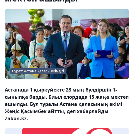
Сурет: Астана қаласы әкімдігі
Астанада 1 қыркүйекте 28 мың бүлдіршін 1-
сыныпқа барды. Биыл елордада 15 жаңа мектеп
ашылды. Бұл туралы Астана қаласының әкімі
Жеңіс Қасымбек айтты, деп хабарлайды
Zakon.kz.