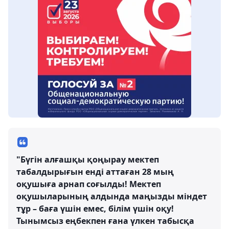
"Бүгін алғашқы қоңырау мектеп
табалдырығын енді аттаған 28 мың
оқушыға арнап соғылды! Мектеп
оқушыларының алдында маңызды міндет
тұр – баға үшін емес, білім үшін оқу!
Тынымсыз еңбекпен ғана үлкен табысқа