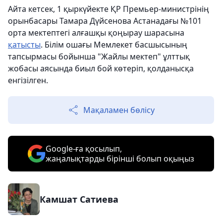
Айта кетсек, 1 қыркүйекте ҚР Премьер-министрінің
орынбасары Тамара Дүйсенова Астанадағы №101
орта мектептегі алғашқы қоңырау шарасына
қатысты
. Білім ошағы Мемлекет басшысының
тапсырмасы бойынша "Жайлы мектеп" ұлттық
жобасы аясында биыл бой көтеріп, қолданысқа
енгізілген.
Мақаламен бөлісу
Google-ға қосылып,
жаңалықтарды бірінші болып оқыңыз
Камшат Сатиева