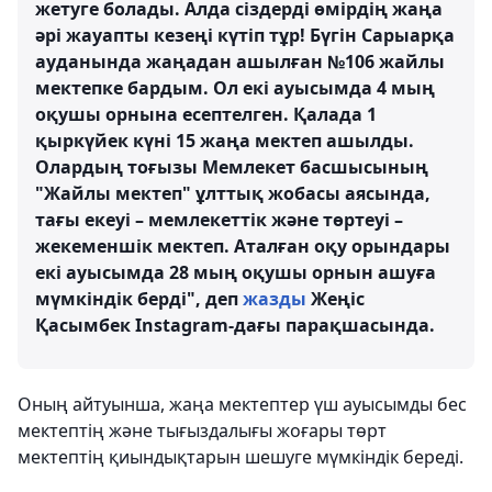
жетуге болады. Алда сіздерді өмірдің жаңа
әрі жауапты кезеңі күтіп тұр! Бүгін Сарыарқа
ауданында жаңадан ашылған №106 жайлы
мектепке бардым. Ол екі ауысымда 4 мың
оқушы орнына есептелген. Қалада 1
қыркүйек күні 15 жаңа мектеп ашылды.
Олардың тоғызы Мемлекет басшысының
"Жайлы мектеп" ұлттық жобасы аясында,
тағы екеуі – мемлекеттік және төртеуі –
жекеменшік мектеп. Аталған оқу орындары
екі ауысымда 28 мың оқушы орнын ашуға
мүмкіндік берді", деп
жазды
Жеңіс
Қасымбек Instagram-дағы парақшасында.
Оның айтуынша, жаңа мектептер үш ауысымды бес
мектептің және тығыздалығы жоғары төрт
мектептің қиындықтарын шешуге мүмкіндік береді.