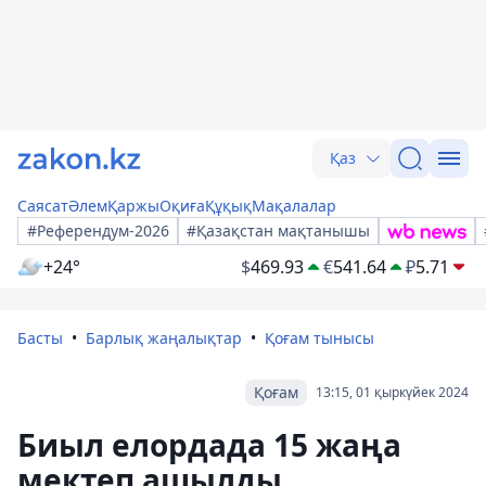
Қаз
Саясат
Әлем
Қаржы
Оқиға
Құқық
Мақалалар
#Референдум-2026
#Қазақстан мақтанышы
+24°
$
469.93
€
541.64
₽
5.71
Басты
Барлық жаңалықтар
Қоғам тынысы
Қоғам
13:15, 01 қыркүйек 2024
Биыл елордада 15 жаңа
мектеп ашылды