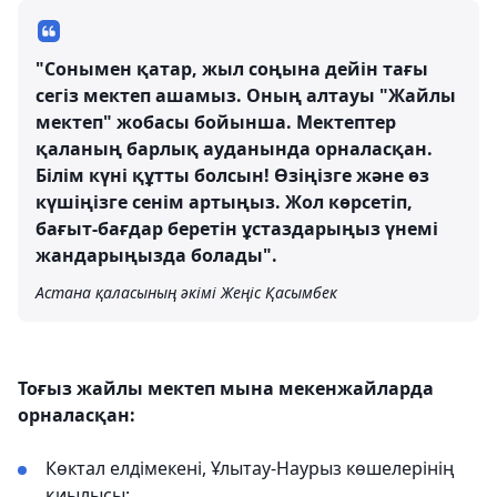
"Сонымен қатар, жыл соңына дейін тағы
сегіз мектеп ашамыз. Оның алтауы "Жайлы
мектеп" жобасы бойынша. Мектептер
қаланың барлық ауданында орналасқан.
Білім күні құтты болсын! Өзіңізге және өз
күшіңізге сенім артыңыз. Жол көрсетіп,
бағыт-бағдар беретін ұстаздарыңыз үнемі
жандарыңызда болады".
Астана қаласының әкімі Жеңіс Қасымбек
Тоғыз жайлы мектеп мына мекенжайларда
орналасқан:
Көктал елдімекені, Ұлытау-Наурыз көшелерінің
қиылысы;