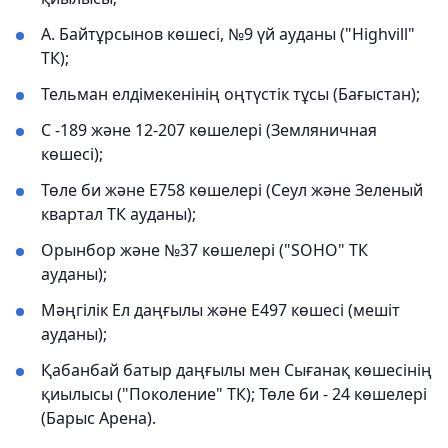
А. Байтұрсынов көшесі, №9 үй ауданы ("Highvill"
ТК);
Тельман елдімекенінің оңтүстік тұсы (Бағыстан);
С -189 және 12-207 көшелері (Земляничная
көшесі);
Төле би және Е758 көшелері (Сеул және Зеленый
квартал ТК ауданы);
Орынбор және №37 көшелері ("SOHO" ТК
ауданы);
Мәңгілік Ел даңғылы және Е497 көшесі (мешіт
ауданы);
Қабанбай батыр даңғылы мен Сығанақ көшесінің
қиылысы ("Поколение" ТК); Төле би - 24 көшелері
(Барыс Арена).