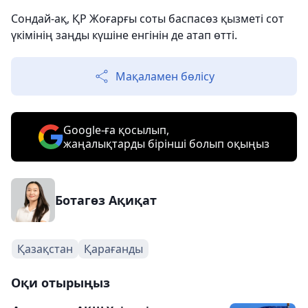
Сондай-ақ, ҚР Жоғарғы соты баспасөз қызметі сот
үкімінің заңды күшіне енгінін де атап өтті.
Мақаламен бөлісу
Google-ға қосылып,
жаңалықтарды бірінші болып оқыңыз
Ботагөз Ақиқат
Қазақстан
Қарағанды
Оқи отырыңыз