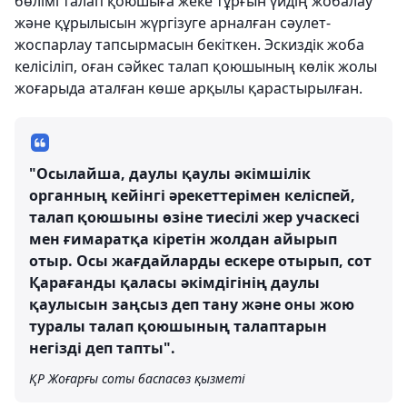
бөлімі талап қоюшыға жеке тұрғын үйдің жобалау
және құрылысын жүргізуге арналған сәулет-
жоспарлау тапсырмасын бекіткен. Эскиздік жоба
келісіліп, оған сәйкес талап қоюшының көлік жолы
жоғарыда аталған көше арқылы қарастырылған.
"Осылайша, даулы қаулы әкімшілік
органның кейінгі әрекеттерімен келіспей,
талап қоюшыны өзіне тиесілі жер учаскесі
мен ғимаратқа кіретін жолдан айырып
отыр. Осы жағдайларды ескере отырып, сот
Қарағанды қаласы әкімдігінің даулы
қаулысын заңсыз деп тану және оны жою
туралы талап қоюшының талаптарын
негізді деп тапты".
ҚР Жоғарғы соты баспасөз қызметі