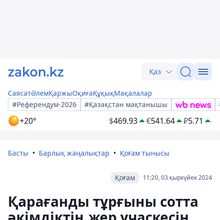
Қаз
Саясат
Әлем
Қаржы
Оқиға
Құқық
Мақалалар
#Референдум-2026
#Қазақстан мақтанышы
+20°
$
469.93
€
541.64
₽
5.71
Басты
Барлық жаңалықтар
Қоғам тынысы
Қоғам
11:20, 03 қыркүйек 2024
Қарағанды тұрғыны сотта
әкімдіктің жер учаскесін