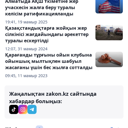
Алматыда АҚШ Үкіметіне жер
учаскесін жалға беру туралы
келісім ратификацияланды
19:41, 19 мамыр 2025
Қазақстандықтарға жойқын жер
сілкінісі жағдайындағы әрекеттер
туралы ескертілді
12:07, 31 мамыр 2024
Қарағанды ​​тұрғыны ойын клубына
ойыншық мылтықпен шабуыл
жасағаны үшін бес жылға сотталды
09:45, 11 мамыр 2023
Жаңалықтан zakon.kz сайтында
хабардар болыңыз: