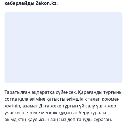
хабарлайды Zakon.kz.
Таратылған ақпаратқа сүйенсек, Қарағанды тұрғыны
сотқа қала әкіміне қатысты әкімшілік талап қоюмен
жүгініп, азамат Д.-ға жеке тұрғын үй салу үшін жер
учаскесіне жеке меншік құқығын беру туралы
әкімдіктің қаулысын заңсыз деп тануды сұраған.