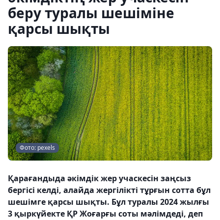
беру туралы шешіміне
қарсы шықты
Фото: pexels
Қарағандыда әкімдік жер учаскесін заңсыз
бергісі келді, алайда жергілікті тұрғын сотта бұл
шешімге қарсы шықты. Бұл туралы 2024 жылғы
3 қыркүйекте ҚР Жоғарғы соты мәлімдеді, деп