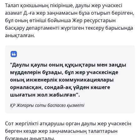
Талап қоюшының пікірінше, даулы жер учаскесі
азамат Д.-ға жер заңнамасын бұза отырып берілген,
бұл оның өтініші бойынша Жер ресурстарын
басқару департаменті жүргізген тексеру барысында
анықталған.
"Даулы қаулы оның құқықтары мен заңды
мүдделерін бұзады, бұл жер учаскесінде
оның инженерлік коммуникациялары
орналасқан, сондай-ақ үйден көшеге
шығатын жол жабылған".
ҚР Жоғарғы соты баспасөз қызметі
Сот жергілікті атқарушы орган даулы жер учаскесін
берген кезде жер заңнамасының талаптарын
бұзғанын анықтады.