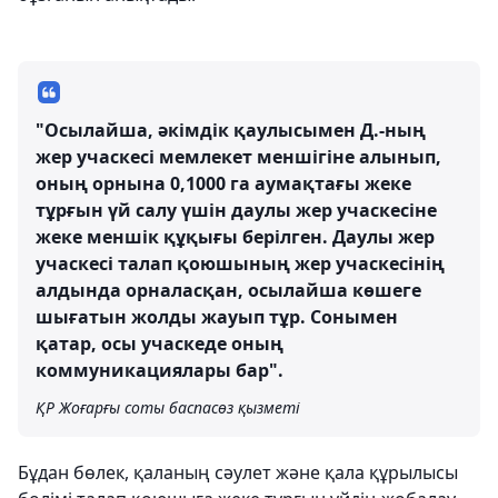
"Осылайша, әкімдік қаулысымен Д.-ның
жер учаскесі мемлекет меншігіне алынып,
оның орнына 0,1000 га аумақтағы жеке
тұрғын үй салу үшін даулы жер учаскесіне
жеке меншік құқығы берілген. Даулы жер
учаскесі талап қоюшының жер учаскесінің
алдында орналасқан, осылайша көшеге
шығатын жолды жауып тұр. Сонымен
қатар, осы учаскеде оның
коммуникациялары бар".
ҚР Жоғарғы соты баспасөз қызметі
Бұдан бөлек, қаланың сәулет және қала құрылысы