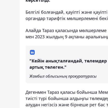
Белгілі болғандай, қауіпті және қауіп
органдар тарифтік мөлшерлемені бекі
Алайда Тараз қаласында мөлшерлеме б
мен 2023 жылдың 9 ақпаны аралығынд
"Кейін анықталғандай, төлемдер 
артық төлеген."
Жамбыл облысының прокуратурасы
Дегенмен Тараз қаласы бойынша Мемл
тиісті түрі бойынша алдыңғы төлемде
алудан негізсіз және бірнеше рет бас 