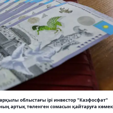
арқылы облыстағы ірі инвестор "Казфосфат"
ның артық төленген сомасын қайтаруға көмек