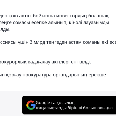
 ден қою актісі бойынша инвестордың болашақ
 теңге сомасы есепке алынып, кінәлі лауазымды
ылды.
иссиясы үшін 3 млрд теңгеден астам соманы екі ес
курорлық қадағалау актілері енгізілді.
рын қорғау прокуратура органдарының ерекше
Google-ға қосылып,
жаңалықтарды бірінші болып оқыңыз