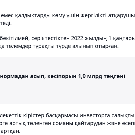
ті емес қалдықтарды көму үшін жергілікті атқарушы
теді.
екітілмей, серіктестіктен 2022 жылдың 1 қаңтар
а төлемдер тұрақты түрде алынып отырған.
нормадан асып, кәсіпорын 1,9 млрд теңгені
екеттік кірістер басқармасы инвесторға салықт
рге артық төленген соманы қайтарудан және есеп
тартқан.