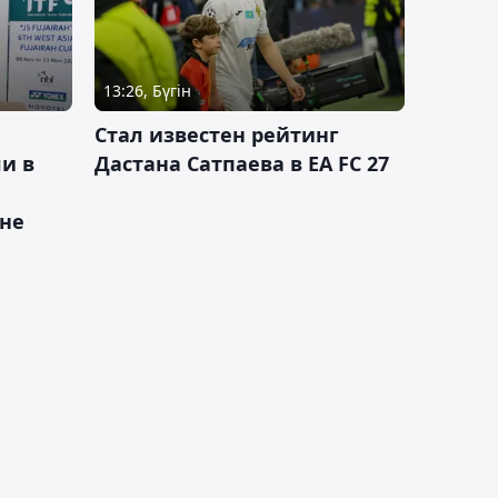
13:26, Бүгін
Стал известен рейтинг
и в
Дастана Сатпаева в EA FC 27
ане