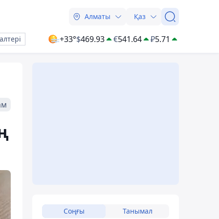
Алматы
Қаз
+33°
$
469.93
€
541.64
₽
5.71
алтері
ам
ң
Соңғы
Танымал