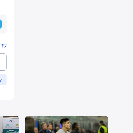
Кіру
у