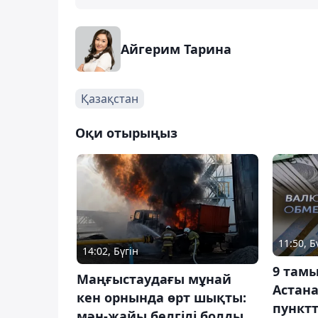
Айгерим Тарина
Қазақстан
Оқи отырыңыз
11:50, Б
14:02, Бүгін
9 там
Маңғыстаудағы мұнай
Астан
кен орнында өрт шықты:
пунктт
мән-жайы белгілі болды