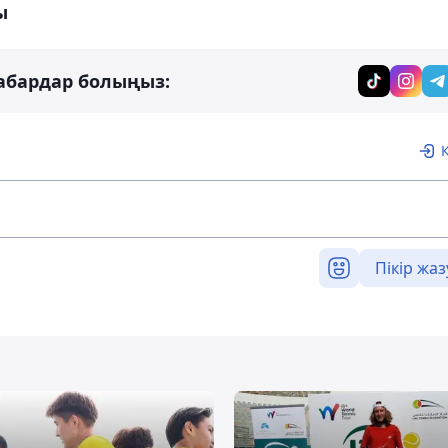
ы
абардар болыңыз:
Пікір жаз