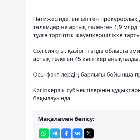
Нәтижесінде, енгізілген прокурорлық
төлемдеріне артық төленген 1,9 млрд
тұлға тәртіптік жауапкершілікке тарт
Сол сияқты, қазіргі таңда облыста эм
артық төлеген 45 кәсіпкер анықталды.
Осы фактілердің барлығы бойынша про
Кәсіпкерлік субъектілерінің құқықта
бақылауында.
Мақаламен бөлісу: