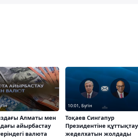
үгін
10:01, Бүгін
ыздағы Алматы мен
Тоқаев Сингапур
адағы айырбастау
Президентіне құттықтау
еріндегі валюта
жеделхатын жолдады