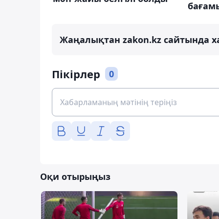
бағам
Жаңалықтан zakon.kz сайтында х
Пікірлер
0
Оқи отырыңыз