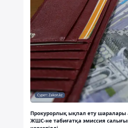
Сурет: Zakon.kz
Прокурорлық ықпал ету шаралары 
ЖШС-не табиғатқа эмиссия салығы
көрсетілді.