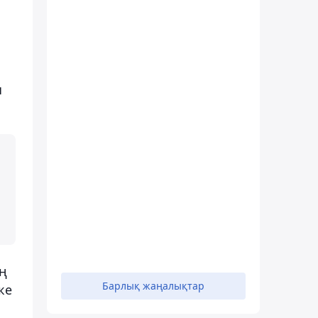
ы
ың
Барлық жаңалықтар
ке