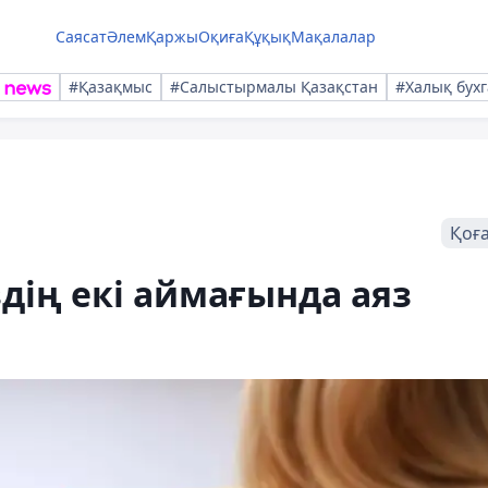
Саясат
Әлем
Қаржы
Оқиға
Құқық
Мақалалар
#Қазақмыс
#Салыстырмалы Қазақстан
#Халық бухг
Қоғ
дің екі аймағында аяз