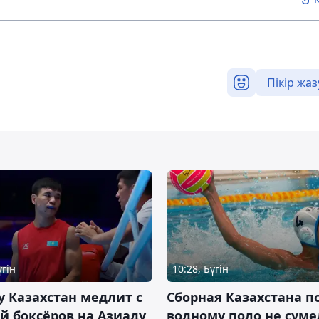
Пікір жаз
үгін
10:28, Бүгін
 Казахстан медлит с
Сборная Казахстана п
й боксёров на Азиаду
водному поло не суме