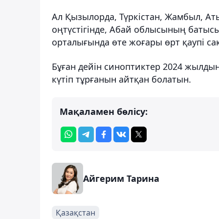
Ал Қызылорда, Түркістан, Жамбыл, Ат
оңтүстігінде, Абай облысының батысын
орталығында өте жоғары өрт қаупі са
Бұған дейін синоптиктер 2024 жылды
күтіп тұрғанын айтқан болатын.
Мақаламен бөлісу:
Айгерим Тарина
Қазақстан