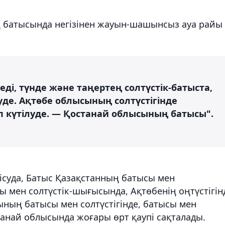
 батысында негізінен жауын-шашынсыз ауа райы
і, түнде және таңертең солтүстік-батыста,
уде. Ақтөбе облысының солтүстігінде
еп күтілуде. — Қостанай облысының батысы".
ісуда, Батыс Қазақстанның батысы мен
ы мен солтүстік-шығысында, Ақтөбенің оңтүстігін
ның батысы мен солтүстігінде, батысы мен
анай облысында жоғары өрт қаупі сақталады.