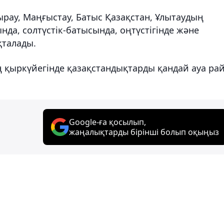
ырау, Маңғыстау, Батыс Қазақстан, Ұлытаудың
да, солтүстік-батысында, оңтүстігінде және
қталады.
ң қыркүйегінде қазақстандықтарды қандай ауа ра
Google-ға қосылып,
жаңалықтарды бірінші болып оқыңыз