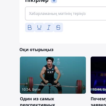
Оқи отырыңыз
10:54, Бүгін
10:44, Б
Один из самых
Почему
перспективных
заявко