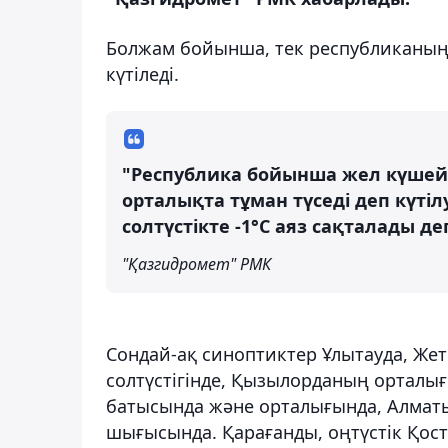
Болжам бойынша, тек республиканың
күтіледі.
"Республика бойынша жел күшейед
орталықта тұман түседі деп күтіл
солтүстікте -1°C аяз сақталады д
"Қазгидромет" РМК
Сондай-ақ синоптиктер Ұлытауда, Жет
солтүстігінде, Қызылорданың орталығ
батысында және орталығында, Алматы
шығысында. Қарағанды, оңтүстік Қост