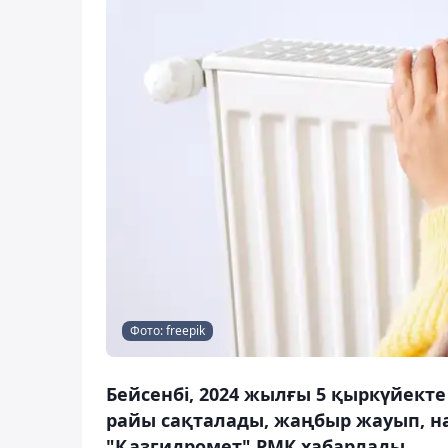
Фото: freepik
Бейсенбі, 2024 жылғы 5 қыркүйекте
райы сақталады, жаңбыр жауып, на
"Қазгидромет" РМК хабарлады.