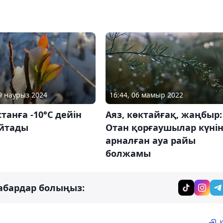
29 наурыз 2024
16:44, 06 мамыр 2022
танға -10°С дейін
Аяз, көктайғақ, жаңбыр:
айтады
Отан қорғаушылар күні
арналған ауа райы
болжамы
абардар болыңыз: