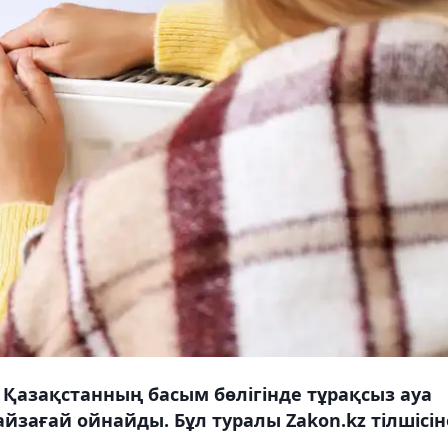
 Қазақстанның басым бөлігінде тұрақсыз ауа
йзағай ойнайды. Бұл туралы Zakon.kz тілшісін