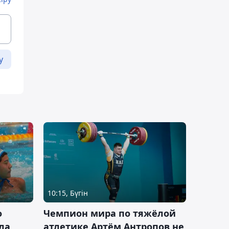
у
10:15, Бүгін
о
Чемпион мира по тяжёлой
ла
атлетике Артём Антропов не