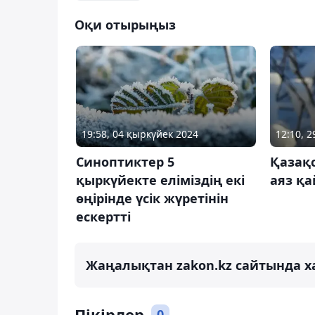
Оқи отырыңыз
19:58, 04 қыркүйек 2024
12:10, 
Синоптиктер 5
Қазақс
қыркүйекте еліміздің екі
аяз қ
өңірінде үсік жүретінін
ескертті
Жаңалықтан zakon.kz сайтында х
Пікірлер
0