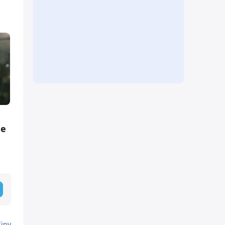
не
Кіру