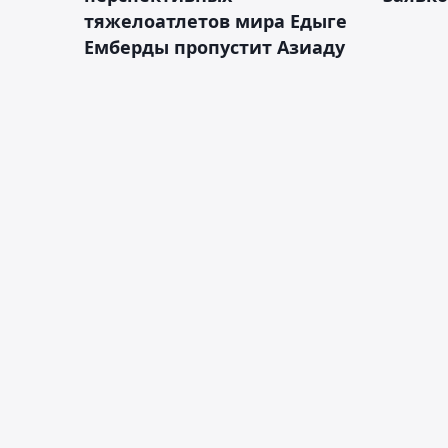
тяжелоатлетов мира Едыге
Емберды пропустит Азиаду