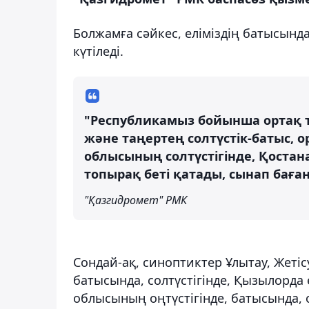
Болжамға сәйкес, еліміздің батысын
күтіледі.
"Республикамыз бойынша ортақ та
және таңертең солтүстік-батыс, 
облысының солтүстігінде, Қоста
топырақ беті қатады, сынап баған
"Қазгидромет" РМК
Сондай-ақ, синоптиктер Ұлытау, Жеті
батысында, солтүстігінде, Қызылорда
облысының оңтүстігінде, батысында, 