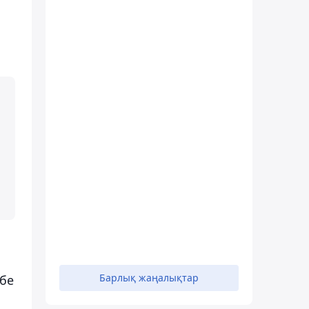
Барлық жаңалықтар
өбе