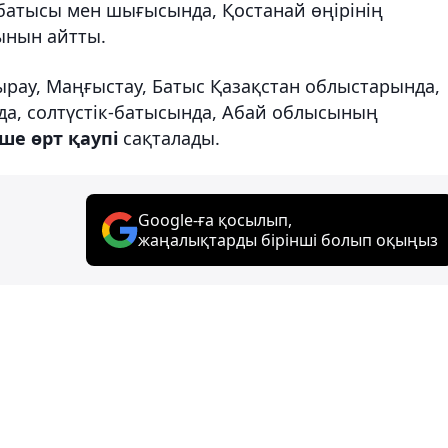
 батысы мен шығысында, Қостанай өңірінің
ынын айтты.
ырау, Маңғыстау, Батыс Қазақстан облыстарында,
нда, солтүстік-батысында, Абай облысының
ше өрт қаупі
сақталады.
Google-ға қосылып,
жаңалықтарды бірінші болып оқыңыз