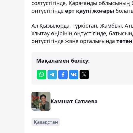
солтүстігінде, Қарағанды облысының
оңтүстігінде
өрт қаупі жоғары
болат
Ал Қызылорда, Түркістан, Жамбыл, Ат
Ұлытау өңірінің оңтүстігінде, батысы
оңтүстігінде және орталығында
төтен
Мақаламен бөлісу:
Камшат Сатиева
Қазақстан