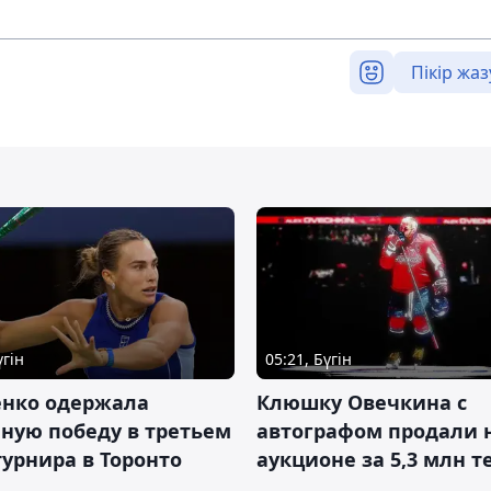
Пікір жаз
үгін
05:21, Бүгін
енко одержала
Клюшку Овечкина с
ную победу в третьем
автографом продали 
турнира в Торонто
аукционе за 5,3 млн т