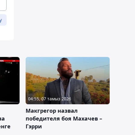
у
04:55, 07 тамыз 2026
Макгрегор назвал
на
победителя боя Махачев –
енге
Гэрри