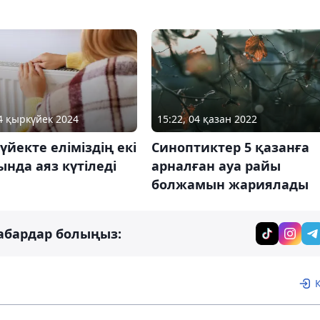
04 қыркүйек 2024
15:22, 04 қазан 2022
үйекте еліміздің екі
Синоптиктер 5 қазанға
нда аяз күтіледі
арналған ауа райы
болжамын жариялады
абардар болыңыз: