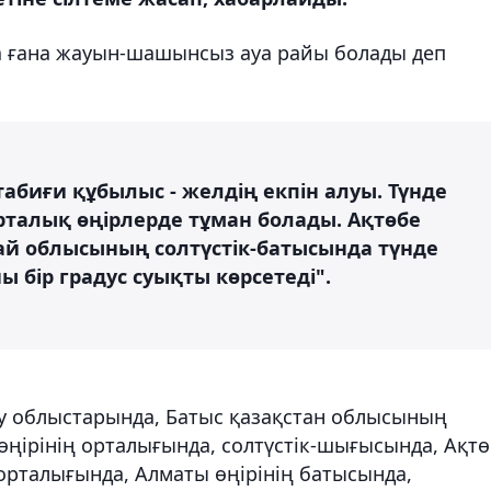
да ғана жауын-шашынсыз ауа райы болады деп
биғи құбылыс - желдің екпін алуы. Түнде
орталық өңірлерде тұман болады. Ақтөбе
най облысының солтүстік-батысында түнде
ы бір градус суықты көрсетеді".
су облыстарында, Батыс қазақстан облысының
 өңірінің орталығында, солтүстік-шығысында, Ақт
орталығында, Алматы өңірінің батысында,