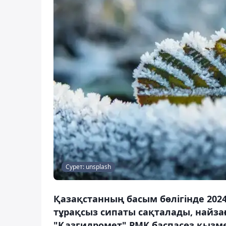
Сурет: unsplash
Қазақстанның басым бөлігінде 202
тұрақсыз сипаты сақталады, найза
"Қазгидромет" РМК баспасөз қызме