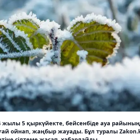
4 жылы 5 қыркүйекте, бейсенбіде ауа райының
ғай ойнап, жаңбыр жауады. Бұл туралы Zakon.
тіне сілтеме жасап, хабарлайды.