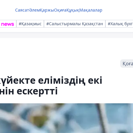
Саясат
Әлем
Қаржы
Оқиға
Құқық
Мақалалар
#Қазақмыс
#Салыстырмалы Қазақстан
#Халық бухг
Қоғ
үйекте еліміздің екі
нін ескертті