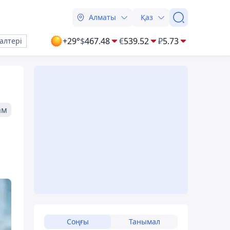
Алматы
Қаз
+29°
$
467.48
€
539.52
₽
5.73
алтері
ам
Соңғы
Танымал