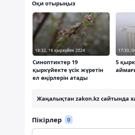
Оқи отырыңыз
18:32, 18 қыркүйек 2024
17:33, 
Синоптиктер 19
5 қырк
қыркүйекте үсік жүретін
аймағы
ел өңірлерін атады
Жаңалықтан zakon.kz сайтында х
Пікірлер
0