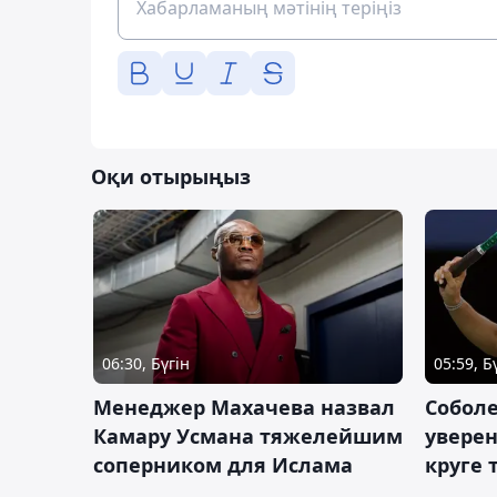
Оқи отырыңыз
06:30, Бүгін
05:59, Б
Менеджер Махачева назвал
Собол
Камару Усмана тяжелейшим
уверен
соперником для Ислама
круге 