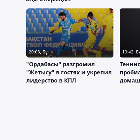
20:03, Бүгін
19:42, Б
"Ордабасы" разгромил
Тенни
"Жетысу" в гостях и укрепил
пробил
лидерство в КПЛ
домаш