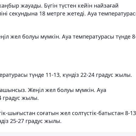
жаңбыр жауады. Бүгін түстен кейін найзағай
іні секундына 18 метрге жетеді. Ауа температура
ңіл жел болуы мүмкін. Ауа температурасы түнде 8
ературасы түнде 11-13, күндіз 22-24 градус жылы.
ашынсыз. Жеңіл жел болуы мүмкін. Ауа
4 градус жылы.
к-шығыстан соғатын жел солтүстік-батыстан 8-13
ндіз 25-27 градус жылы.