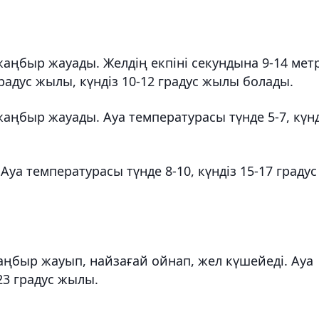
жаңбыр жауады. Желдің екпіні секундына 9-14 мет
градус жылы, күндіз 10-12 градус жылы болады.
жаңбыр жауады. Ауа температурасы түнде 5-7, күнд
Ауа температурасы түнде 8-10, күндіз 15-17 градус
аңбыр жауып, найзағай ойнап, жел күшейеді. Ауа
23 градус жылы.