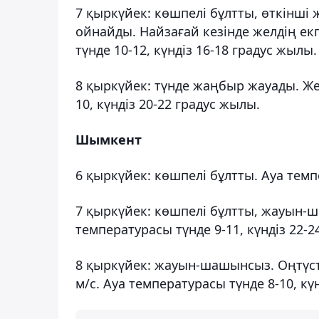
7 қыркүйек: көшпелі бұлтты, өткінші 
ойнайды. Найзағай кезінде желдің екп
түнде 10-12, күндіз 16-18 градус жылы.
8 қыркүйек: түнде жаңбыр жауады. Же
10, күндіз 20-22 градус жылы.
Шымкент
6 қыркүйек: көшпелі бұлтты. Ауа темп
7 қыркүйек: көшпелі бұлтты, жауын-ш
температурасы түнде 9-11, күндіз 22-2
8 қыркүйек: жауын-шашынсыз. Оңтүсті
м/с. Ауа температурасы түнде 8-10, кү