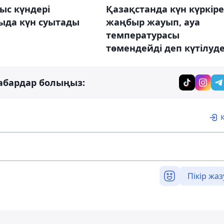
ыс күндері
Қазақстанда күн күркіре
ыда күн суытады
жаңбыр жауып, ауа
температурасы
төмендейді деп күтілуд
абардар болыңыз:
Пікір жаз