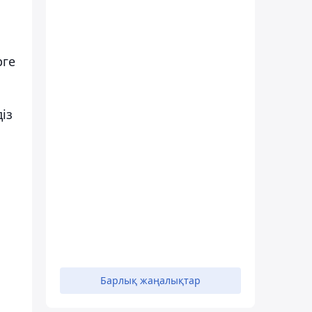
рге
із
Барлық жаңалықтар