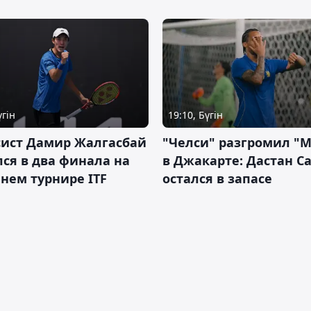
үгін
19:10, Бүгін
сист Дамир Жалгасбай
"Челси" разгромил "
ся в два финала на
в Джакарте: Дастан С
нем турнире ITF
остался в запасе