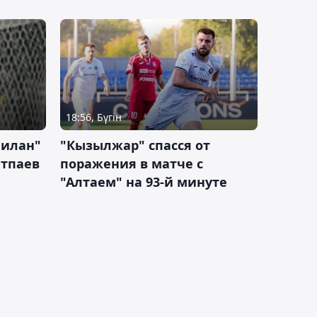
18:56, Бүгін
Милан"
"Кызылжар" спасся от
атпаев
поражения в матче с
"Алтаем" на 93-й минуте