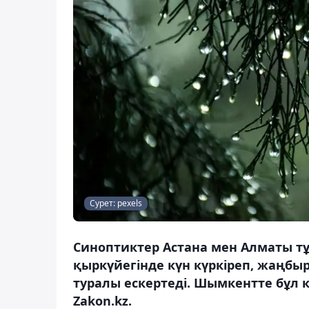
Сурет: pexels
Синоптиктер Астана мен Алматы тұ
қыркүйегінде күн күркіреп, жаңбы
туралы ескертеді. Шымкентте бұл 
Zakon.kz.