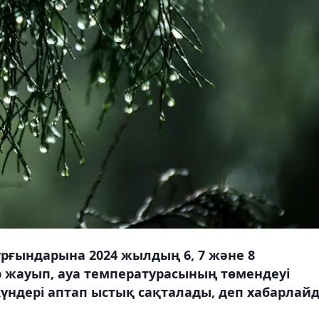
рғындарына 2024 жылдың 6, 7 және 8
р жауып, ауа температурасының төмендеуі
күндері аптап ыстық сақталады, деп хабарлай