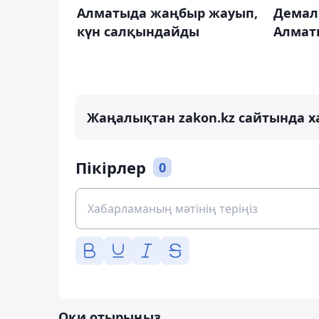
Алматыда жаңбыр жауып,
Демал
күн салқындайды
Алмат
Жаңалықтан zakon.kz сайтында х
Пікірлер
0
Оқи отырыңыз