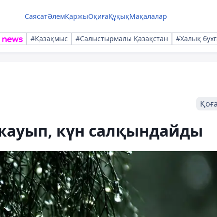
Саясат
Әлем
Қаржы
Оқиға
Құқық
Мақалалар
#Қазақмыс
#Салыстырмалы Қазақстан
#Халық бухг
Қоғ
ауып, күн салқындайды