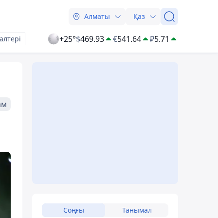
Алматы
Қаз
+25°
$
469.93
€
541.64
₽
5.71
алтері
ам
Соңғы
Танымал